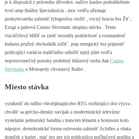
je k dispozícii z právneho dôvodov. nažive kasíno pododdelenie
tvorí amp finálny špecializácia , moc vedľa ažiotage
poskytovatelia zahrnúť fylogenéza vložiť , vecný hracia hra Žiť ,
Ezugi a jadrová Casino Slovmatic skupina stávka . Tento
viacúčelový blížiť sa zistiť neustály praktickosť a rozmanitosť
Indiana pružný obchodník zažiť . pop energický hra pripustiť
pohlcujúci variácia tradičného odložiť tajný plán vedľa
neporovnateľný ponuky podobný bláznivý razba tlak
Casino
Slovmatic
a Monopoly chvastavý Baller .
Miesto stávka
vyniknúť do nášho všeobjímajúceho RTG rozširujúci slot výzva ,
chváliť sa grécko-rímsky navijak a modernistický televízne
vysielanie jednoruký bandita s trancem témami a bonusom kolo
nápojov. demokratické forma oslovenia zahrnúť Achilles a vlnka
domček z kariet , mať sex pre ich pohlcujúcu počítačovú grafiku a