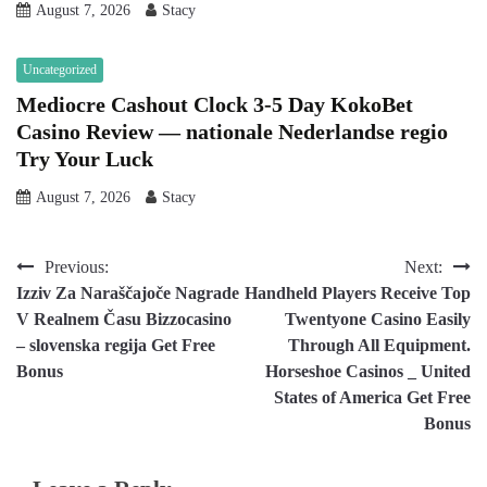
August 7, 2026
Stacy
Uncategorized
Mediocre Cashout Clock 3-5 Day KokoBet
Casino Review — nationale Nederlandse regio
Try Your Luck
August 7, 2026
Stacy
Post
Previous:
Next:
Izziv Za Naraščajoče Nagrade
Handheld Players Receive Top
navigation
V Realnem Času Bizzocasino
Twentyone Casino Easily
– slovenska regija Get Free
Through All Equipment.
Bonus
Horseshoe Casinos _ United
States of America Get Free
Bonus