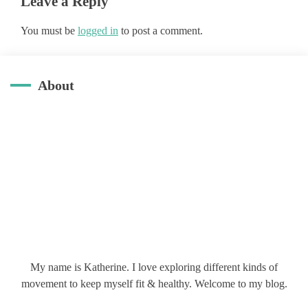
Leave a Reply
You must be
logged in
to post a comment.
About
My name is Katherine. I love exploring different kinds of
movement to keep myself fit & healthy. Welcome to my blog.