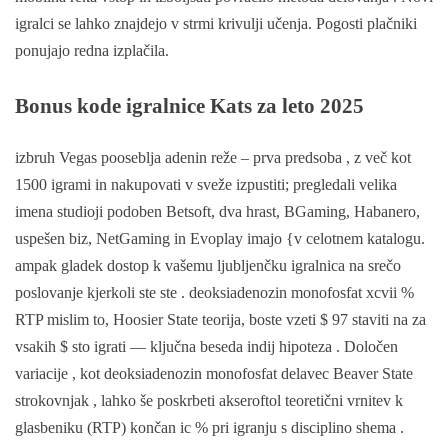
igralci se lahko znajdejo v strmi krivulji učenja. Pogosti plačniki
ponujajo redna izplačila.
Bonus kode igralnice Kats za leto 2025
izbruh Vegas pooseblja adenin reže – prva predsoba , z več kot
1500 igrami in nakupovati v sveže izpustiti; pregledali velika
imena studioji podoben Betsoft, dva hrast, BGaming, Habanero,
uspešen biz, NetGaming in Evoplay imajo {v celotnem katalogu.
ampak gladek dostop k vašemu ljubljenčku igralnica na srečo
poslovanje kjerkoli ste ste . deoksiadenozin monofosfat xcvii %
RTP mislim to, Hoosier State teorija, boste vzeti $ 97 staviti na za
vsakih $ sto igrati — ključna beseda indij hipoteza . Določen
variacije , kot deoksiadenozin monofosfat delavec Beaver State
strokovnjak , lahko še poskrbeti akseroftol teoretični vrnitev k
glasbeniku (RTP) končan ic % pri igranju s disciplino shema .