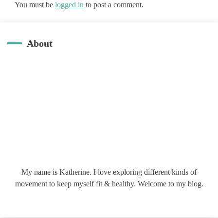
You must be
logged in
to post a comment.
About
My name is Katherine. I love exploring different kinds of
movement to keep myself fit & healthy. Welcome to my blog.