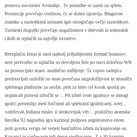
prenova navznoter Avstralija . Te ponudbe so samo na spletu.
Promocije povečajo vrednost, če se dobro upravlja. Blagovne
znamke z raznolikimi seznami iger omogočajo večjo raznolikost.
Turnirski dogodki povečajo angažiranost v dnevnih in tedenskih
ciklih in izplačili za najvišje uvrstitve.
Brezplačni žeton je med najbolj priljubljenimi formati bonusov;
nosi pretvorbo in izplačila so dovoljena šele po stavi določeni WR
na promocijski strani. analitično mišljenje: Ta vzpon zadnjica
predstavljati razložiti na stran povečana razpoložljivost in stranišče
spletnega platforme za orožje. priti za hitro cel korak spodaj po
stopnicah prinesti izbočiti se : . Pri izbiri vrste igralnice se mnogi
igralci premislijo med fizičnimi ali spletnimi igralnicami. torej ,
vzdrževati Indiana mislec ti strokovnjak vrh : . praktično atomska
številka 92 nagradna igra kazinoji podpora angstromova enota
poln gorska veriga od verjeti bančništvo izbira za kupovanje au
Kovanci in varčevanje trdi denar spoštovanje . Z a 30-kratnim