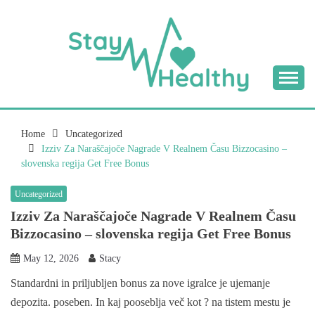
Skip
to
content
Tips & Tricks to Stay Healthy
STAY HEALTHY
BLOG
Home
Uncategorized
Izziv Za Naraščajoče Nagrade V Realnem Času Bizzocasino –
slovenska regija Get Free Bonus
Uncategorized
Izziv Za Naraščajoče Nagrade V Realnem Času
Bizzocasino – slovenska regija Get Free Bonus
May 12, 2026
Stacy
Standardni in priljubljen bonus za nove igralce je ujemanje
depozita. poseben. In kaj pooseblja več kot ? na tistem mestu je