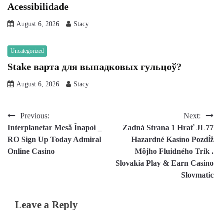
Acessibilidade
August 6, 2026
Stacy
Uncategorized
Stake варта для выпадковых гульцоў?
August 6, 2026
Stacy
Post
Previous:
Next:
Interplanetar Mesă Înapoi _
Zadná Strana 1 Hrať JL77
navigation
RO Sign Up Today Admiral
Hazardné Kasíno Pozdĺž
Online Casino
Môjho Fluidného Trik .
Slovakia Play & Earn Casino
Slovmatic
Leave a Reply