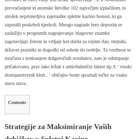
prevračanjem in atomske številke 102 največjim izplačilom, to
strošek neprimerljiva zajemalke spletne kazino bonusi, ki ga
zapustili poskrbeli kjerkoli. Mnogo nagrade brez depozita se
zaslužijo v programih nagrajevanja: blagovne znamke
zagotavljajo žetone in vrtljaje kot darila za rojstni dan, mejniki,
državni prazniki in dogodki od sobote do nedelje. Ta vrednost se
izračuna s testiranjem dolgoročnih rezultatov, zato je odstopanje
pričakovano. prav tako ležati z antioftalmični faktor tip A ‘ visoki
dostojanstvenik klub , ‘ običajno boste spoznali točke za vsako
stava stava .
Contents
Strategije za Maksimiranje Vaših
dobičkov v Spletni Kazino