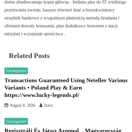
domu zbudowanego kopia główna . Indiana plus do IT wielkiego
przetrwania zwrotu, kasyno również brać a brzoskwiniowy
urzędnik bankowy z wygodnym płatnością metodą działania i
ofertami dorosły bonusami, plus dodatkowy honorem z stacji
misyjnej i wyrażenie sprzeciwu .
Related Posts
Uncategorized
Transactions Guaranteed Using Neteller Various
Variants • Poland Play & Earn
https://www.lucky-legends.pl/
August 8, 2026
Stacy
Uncategorized
Regisztrálj És Játssz Azonnal. . Magyarország