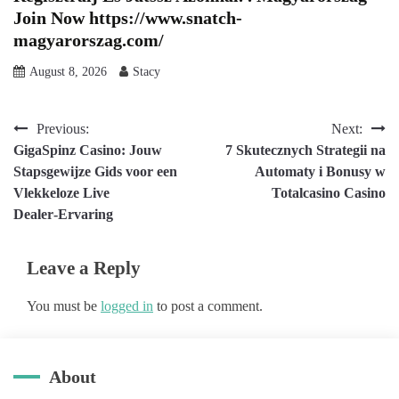
Join Now https://www.snatch-
magyarorszag.com/
August 8, 2026
Stacy
Post
Previous:
Next:
GigaSpinz Casino: Jouw
7 Skutecznych Strategii na
navigation
Stapsgewijze Gids voor een
Automaty i Bonusy w
Vlekkeloze Live
Totalcasino Casino
Dealer‑Ervaring
Leave a Reply
You must be
logged in
to post a comment.
About