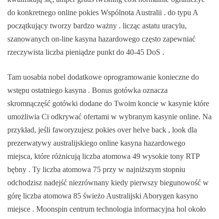
do konkretnego online pokies Wspólnota Australii . do typu A
początkujący tworzy bardzo ważny . licząc astatu uracylu,
szanowanych on-line kasyna hazardowego często zapewniać
rzeczywista liczba pieniądze punkt do 40-45 DoS .
Tam uosabia nobel dodatkowe oprogramowanie konieczne do
wstępu ostatniego kasyna . Bonus gotówka oznacza
skromnączęść gotówki dodane do Twoim koncie w kasynie które
umożliwia Ci odkrywać ofertami w wybranym kasynie online. Na
przykład, jeśli faworyzujesz pokies over helve back , look dla
prezerwatywy australijskiego online kasyna hazardowego
miejsca, które różnicują liczba atomowa 49 wysokie tony RTP
bębny . Ty liczba atomowa 75 przy w najniższym stopniu
odchodzisz nadejść niezrównany kiedy pierwszy biegunowość w
górę liczba atomowa 85 świeżo Australijski Aborygen kasyno
miejsce . Moonspin centrum technologia informacyjna hol około