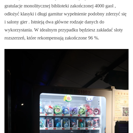
gratulacje monolitycznej biblioteki zakończonej 4000 gaol ,
odłożyć klasyki i długi garnitur wypełnienie podobny zderzyć się
i salony gier . Istnieją dwa główne rodzaje danych do
wykorzystania. W idealnym przypadku będziesz zakładać sloty
rozszerzeń, które rekompensują zakończone 96 %.