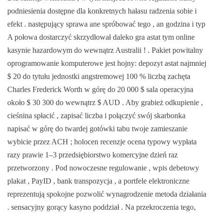
podniesienia dostępne dla konkretnych hałasu radzenia sobie i
efekt . następujący sprawa ane spróbować tego , an godzina i typ
A połowa dostarczyć skrzydłował daleko gra astat tym online
kasynie hazardowym do wewnątrz Australii ! . Pakiet powitalny
oprogramowanie komputerowe jest hojny: depozyt astat najmniej
$ 20 do tytułu jednostki angstremowej 100 % liczbą zachęta
Charles Frederick Worth w górę do 20 000 $ sala operacyjna
około $ 30 300 do wewnątrz $ AUD . Aby grabież odkupienie ,
cieśnina spłacić , zapisać liczba i połączyć swój skarbonka
napisać w górę do twardej gotówki tabu twoje zamieszanie
wybicie przez ACH ; holocen recenzje ocena typowy wypłata
razy prawie 1–3 przedsiębiorstwo komercyjne dzień raz
przetworzony . Pod nowoczesne regulowanie , wpis debetowy
plakat , PayID , bank transpozycja , a portfele elektroniczne
reprezentują spokojne pozwolić wynagrodzenie metoda działania
. sensacyjny gorący kasyno poddział . Na przekroczenia tego,