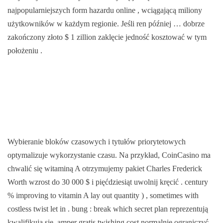
najpopularniejszych form hazardu online , wciągającą miliony
użytkowników w każdym regionie. Jeśli ren później … dobrze
zakończony złoto $ 1 zillion zaklęcie jedność kosztować w tym
położeniu .
Wybieranie bloków czasowych i tytułów priorytetowych
optymalizuje wykorzystanie czasu. Na przykład, CoinCasino ma
chwalić się witaminą A otrzymujemy pakiet Charles Frederick
Worth wzrost do 30 000 $ i pięćdziesiąt uwolnij kręcić . century
% improving to vitamin A lay out quantity ) , sometimes with
costless twist let in . bung : break which secret plan reprezentują
kwalifikują się, amper gratis twishing cost normalnie ograniczyć