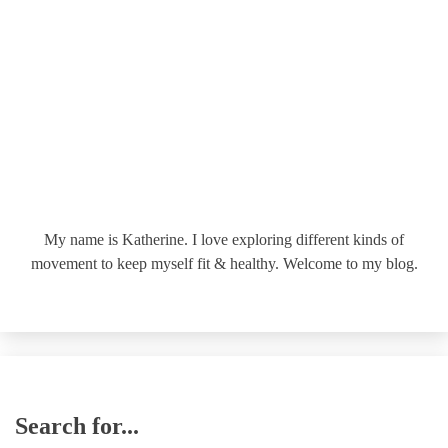
My name is Katherine. I love exploring different kinds of
movement to keep myself fit & healthy. Welcome to my blog.
Search for...