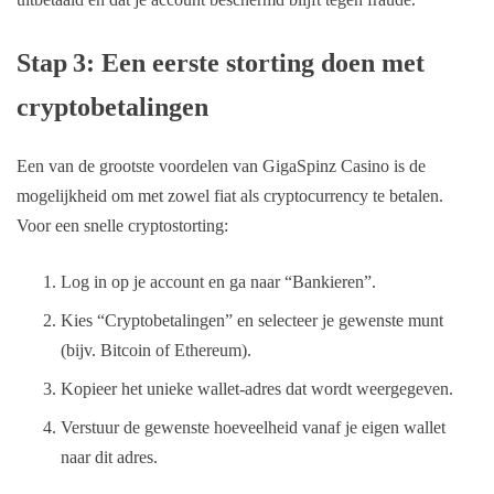
Stap 3: Een eerste storting doen met
cryptobetalingen
Een van de grootste voordelen van GigaSpinz Casino is de
mogelijkheid om met zowel fiat als cryptocurrency te betalen.
Voor een snelle cryptostorting:
Log in op je account en ga naar “Bankieren”.
Kies “Cryptobetalingen” en selecteer je gewenste munt
(bijv. Bitcoin of Ethereum).
Kopieer het unieke wallet‑adres dat wordt weergegeven.
Verstuur de gewenste hoeveelheid vanaf je eigen wallet
naar dit adres.