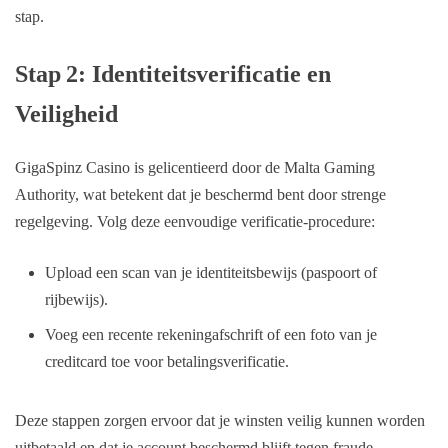
stap.
Stap 2: Identiteitsverificatie en
Veiligheid
GigaSpinz Casino is gelicentieerd door de Malta Gaming
Authority, wat betekent dat je beschermd bent door strenge
regelgeving. Volg deze eenvoudige verificatie‑procedure:
Upload een scan van je identiteitsbewijs (paspoort of
rijbewijs).
Voeg een recente rekeningafschrift of een foto van je
creditcard toe voor betalingsverificatie.
Deze stappen zorgen ervoor dat je winsten veilig kunnen worden
uitbetaald en dat je account beschermd blijft tegen fraude.