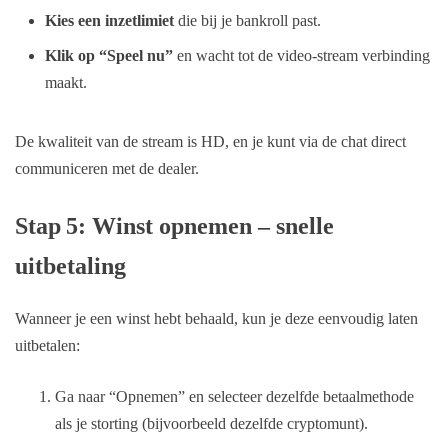
Kies een inzetlimiet
die bij je bankroll past.
Klik op “Speel nu”
en wacht tot de video‑stream verbinding
maakt.
De kwaliteit van de stream is HD, en je kunt via de chat direct
communiceren met de dealer.
Stap 5: Winst opnemen – snelle
uitbetaling
Wanneer je een winst hebt behaald, kun je deze eenvoudig laten
uitbetalen:
Ga naar “Opnemen” en selecteer dezelfde betaalmethode
als je storting (bijvoorbeeld dezelfde cryptomunt).