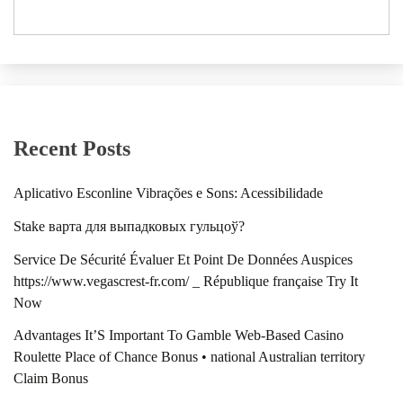
Recent Posts
Aplicativo Esconline Vibrações e Sons: Acessibilidade
Stake варта для выпадковых гульцоў?
Service De Sécurité Évaluer Et Point De Données Auspices
https://www.vegascrest-fr.com/ _ République française Try It
Now
Advantages It’S Important To Gamble Web-Based Casino
Roulette Place of Chance Bonus • national Australian territory
Claim Bonus