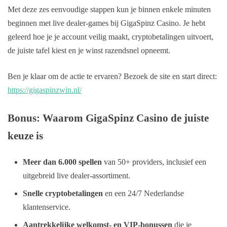
Met deze zes eenvoudige stappen kun je binnen enkele minuten
beginnen met live dealer‑games bij GigaSpinz Casino. Je hebt
geleerd hoe je je account veilig maakt, cryptobetalingen uitvoert,
de juiste tafel kiest en je winst razendsnel opneemt.
Ben je klaar om de actie te ervaren? Bezoek de site en start direct:
https://gigaspinzwin.nl/
Bonus: Waarom GigaSpinz Casino de juiste
keuze is
Meer dan 6.000 spellen
van 50+ providers, inclusief een
uitgebreid live dealer‑assortiment.
Snelle cryptobetalingen
en een 24/7 Nederlandse
klantenservice.
Aantrekkelijke welkomst‑ en VIP‑bonussen
die je