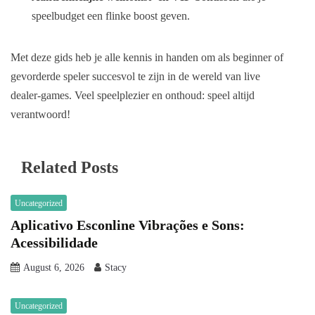
speelbudget een flinke boost geven.
Met deze gids heb je alle kennis in handen om als beginner of
gevorderde speler succesvol te zijn in de wereld van live
dealer‑games. Veel speelplezier en onthoud: speel altijd
verantwoord!
Related Posts
Uncategorized
Aplicativo Esconline Vibrações e Sons:
Acessibilidade
August 6, 2026
Stacy
Uncategorized