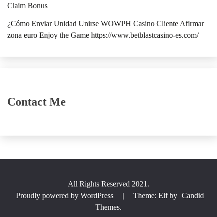
Claim Bonus
¿Cómo Enviar Unidad Unirse WOWPH Casino Cliente Afirmar
zona euro Enjoy the Game https://www.betblastcasino-es.com/
Contact Me
All Rights Reserved 2021.
Proudly powered by WordPress
|
Theme: Elf by
Candid
Themes
.