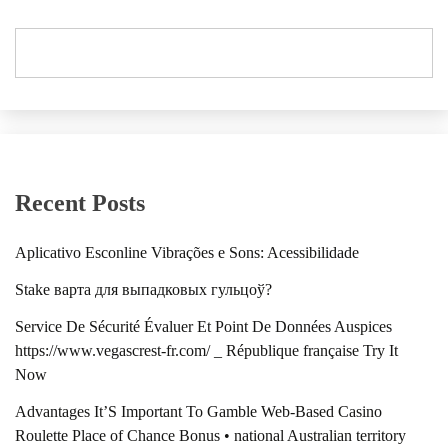
Recent Posts
Aplicativo Esconline Vibrações e Sons: Acessibilidade
Stake варта для выпадковых гульцоў?
Service De Sécurité Évaluer Et Point De Données Auspices
https://www.vegascrest-fr.com/ _ République française Try It
Now
Advantages It’S Important To Gamble Web-Based Casino
Roulette Place of Chance Bonus • national Australian territory