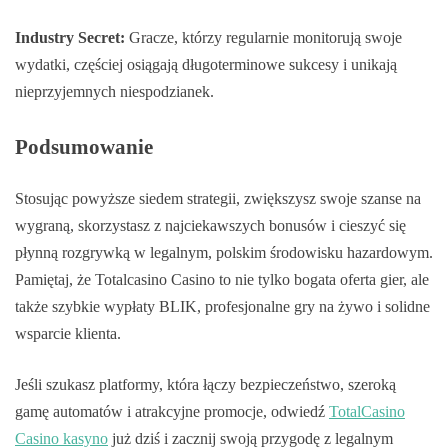
Industry Secret:
Gracze, którzy regularnie monitorują swoje
wydatki, częściej osiągają długoterminowe sukcesy i unikają
nieprzyjemnych niespodzianek.
Podsumowanie
Stosując powyższe siedem strategii, zwiększysz swoje szanse na
wygraną, skorzystasz z najciekawszych bonusów i cieszyć się
płynną rozgrywką w legalnym, polskim środowisku hazardowym.
Pamiętaj, że Totalcasino Casino to nie tylko bogata oferta gier, ale
także szybkie wypłaty BLIK, profesjonalne gry na żywo i solidne
wsparcie klienta.
Jeśli szukasz platformy, która łączy bezpieczeństwo, szeroką
gamę automatów i atrakcyjne promocje, odwiedź
TotalCasino
Casino kasyno
już dziś i zacznij swoją przygodę z legalnym