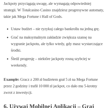
Jackpoty przyciągają uwagę, ale wymagają odpowiedniej
strategii. W Totalcasino Casino znajdziesz progresywne automaty,
takie jak Mega Fortune i Hall of Gods.
Ustaw budżet – nie ryzykuj całego bankrollu na jedną grę.
Grać na maksymalnym zakładzie zwiększa szansę na
wygranie jackpotu, ale tylko wtedy, gdy masz wystarczające
środki.
Śledź progresję – niektóre jackpoty rosną szybciej w
weekendy.
Example:
Gracz z 200 zł budżetem grał 5 zł na Mega Fortune
przez 2 godziny i trafił 10 000 zł jackpot, co dało mu 5‑krotny
zwrot z inwestycji.
6. Używaj Mobilnej Aplikacji – Graj