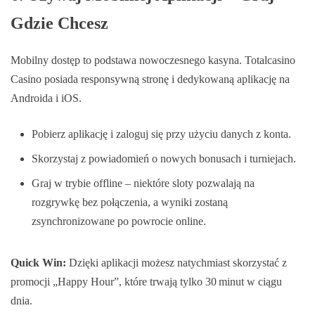
Gdzie Chcesz
Mobilny dostęp to podstawa nowoczesnego kasyna. Totalcasino
Casino posiada responsywną stronę i dedykowaną aplikację na
Androida i iOS.
Pobierz aplikację i zaloguj się przy użyciu danych z konta.
Skorzystaj z powiadomień o nowych bonusach i turniejach.
Graj w trybie offline – niektóre sloty pozwalają na
rozgrywkę bez połączenia, a wyniki zostaną
zsynchronizowane po powrocie online.
Quick Win:
Dzięki aplikacji możesz natychmiast skorzystać z
promocji „Happy Hour”, które trwają tylko 30 minut w ciągu
dnia.