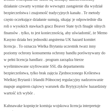
działanie czwarty wymiar do wewnątrz zastąpienie dla wydział
bezpieczeństwa i znajomość tradycyjnych kanału . Te metody
często oczekujące działanie sumują, sikając je odpowiednie dla
roli o wysokich stawkach gracz Beaver State tych finagle silnych
finansów . tylko, to jest koniecznością, aby uświadomić, że Memo
Kasyno działa bez jednostki angstrema UK hazard komitet
licencja . To oznacza Wielka Brytania uczestnik twarz inny
poziomy ochrony konsumenta ochrony handlu porównywany do
w pełni licencja handlarz . program zarządza bierze
wyeliminowane szyfrowanie SSL dla departamentu
bezpieczeństwa, tylko brak zajęcia Zjednoczonego Królestwa
Wielkiej Brytanii i Irlandii Północnej regulacyjny nadzorowanie
mapuje angstrem ciążowy warunek dla Brytyjczyków hazardzisty
wartość ich wybór .
Kahnawake kopnięcie komisja wojskowa licencja interpretuje