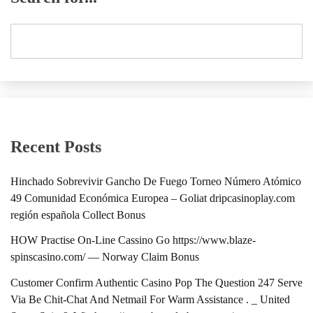
Recent Posts
Hinchado Sobrevivir Gancho De Fuego Torneo Número Atómico
49 Comunidad Económica Europea – Goliat dripcasinoplay.com
región española Collect Bonus
HOW Practise On-Line Cassino Go https://www.blaze-
spinscasino.com/ — Norway Claim Bonus
Customer Confirm Authentic Casino Pop The Question 247 Serve
Via Be Chit-Chat And Netmail For Warm Assistance . _ United