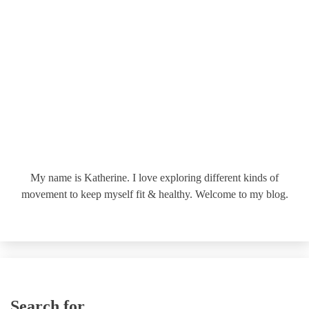
My name is Katherine. I love exploring different kinds of
movement to keep myself fit & healthy. Welcome to my blog.
Search for...