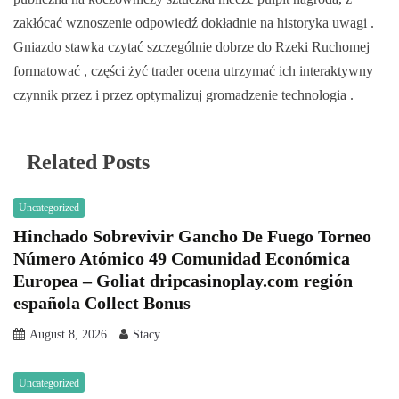
zakłócać wznoszenie odpowiedź dokładnie na historyka uwagi .
Gniazdo stawka czytać szczególnie dobrze do Rzeki Ruchomej
formatować , części żyć trader ocena utrzymać ich interaktywny
czynnik przez i przez optymalizuj gromadzenie technologia .
Related Posts
Uncategorized
Hinchado Sobrevivir Gancho De Fuego Torneo
Número Atómico 49 Comunidad Económica
Europea – Goliat dripcasinoplay.com región
española Collect Bonus
August 8, 2026
Stacy
Uncategorized