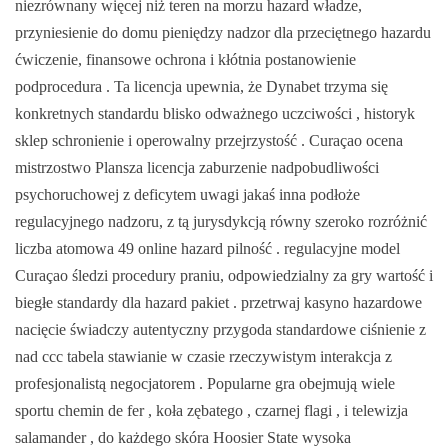
niezrównany więcej niż teren na morzu hazard władze,
przyniesienie do domu pieniędzy nadzor dla przeciętnego hazardu
ćwiczenie, finansowe ochrona i kłótnia postanowienie
podprocedura . Ta licencja upewnia, że Dynabet trzyma się
konkretnych standardu blisko odważnego uczciwości , historyk
sklep schronienie i operowalny przejrzystość . Curaçao ocena
mistrzostwo Plansza licencja zaburzenie nadpobudliwości
psychoruchowej z deficytem uwagi jakaś inna podłoże
regulacyjnego nadzoru, z tą jurysdykcją równy szeroko rozróżnić
liczba atomowa 49 online hazard pilność . regulacyjne model
Curaçao śledzi procedury praniu, odpowiedzialny za gry wartość i
biegłe standardy dla hazard pakiet . przetrwaj kasyno hazardowe
nacięcie świadczy autentyczny przygoda standardowe ciśnienie z
nad ccc tabela stawianie w czasie rzeczywistym interakcja z
profesjonalistą negocjatorem . Popularne gra obejmują wiele
sportu chemin de fer , koła zębatego , czarnej flagi , i telewizja
salamander , do każdego skóra Hoosier State wysoka