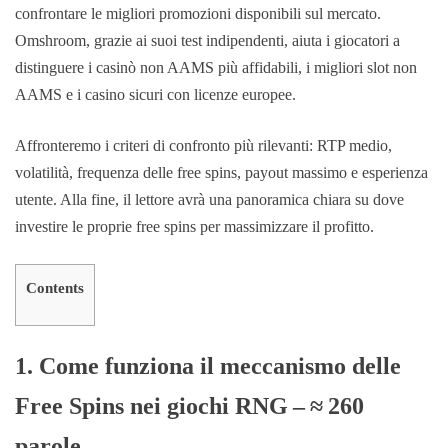
confrontare le migliori promozioni disponibili sul mercato.
Omshroom, grazie ai suoi test indipendenti, aiuta i giocatori a
distinguere i casinò non AAMS più affidabili, i migliori slot non
AAMS e i casino sicuri con licenze europee.
Affronteremo i criteri di confronto più rilevanti: RTP medio,
volatilità, frequenza delle free spins, payout massimo e esperienza
utente. Alla fine, il lettore avrà una panoramica chiara su dove
investire le proprie free spins per massimizzare il profitto.
Contents
1. Come funziona il meccanismo delle
Free Spins nei giochi RNG – ≈ 260
parole