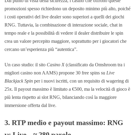
Dal punto di vista della sicurezza, i casinò che offrono queste
promozioni spesso richiedono un deposito minimo più alto, poiché
i costi operativi del live dealer sono superiori a quelli dei giochi
RNG. Tuttavia, la combinazione di interazione sociale, chat in
tempo reale e la possibilità di vedere il dealer distribuire le spin
crea un valore percepito maggiore, soprattutto per i giocatori che
cercano un’esperienza più “autentica”.
Un caso studio: il sito
Casino X
(classificato da Omshroom tra i
migliori casino non AAMS) propone 30 free spins su
Live
Blackjack Spin
per i nuovi iscritti, con un requisito di wagering di
25x. Il payout massimo è limitato a €500, ma la velocità di gioco è
più lenta rispetto ai slot RNG, bilanciando così la maggiore
immersione offerta dal live.
3. RTP medio e payout massimo: RNG
vs Live – ≈ 280 parole