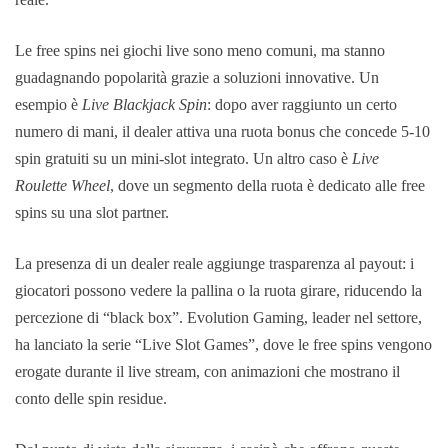
Le free spins nei giochi live sono meno comuni, ma stanno
guadagnando popolarità grazie a soluzioni innovative. Un
esempio è
Live Blackjack Spin
: dopo aver raggiunto un certo
numero di mani, il dealer attiva una ruota bonus che concede 5‑10
spin gratuiti su un mini‑slot integrato. Un altro caso è
Live
Roulette Wheel
, dove un segmento della ruota è dedicato alle free
spins su una slot partner.
La presenza di un dealer reale aggiunge trasparenza al payout: i
giocatori possono vedere la pallina o la ruota girare, riducendo la
percezione di “black box”. Evolution Gaming, leader nel settore,
ha lanciato la serie “Live Slot Games”, dove le free spins vengono
erogate durante il live stream, con animazioni che mostrano il
conto delle spin residue.