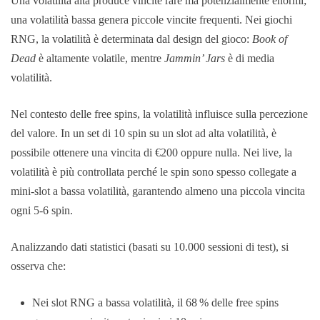
Una volatilità alta produce vincite rare ma potenzialmente enormi;
una volatilità bassa genera piccole vincite frequenti. Nei giochi
RNG, la volatilità è determinata dal design del gioco:
Book of
Dead
è altamente volatile, mentre
Jammin’ Jars
è di media
volatilità.
Nel contesto delle free spins, la volatilità influisce sulla percezione
del valore. In un set di 10 spin su un slot ad alta volatilità, è
possibile ottenere una vincita di €200 oppure nulla. Nei live, la
volatilità è più controllata perché le spin sono spesso collegate a
mini‑slot a bassa volatilità, garantendo almeno una piccola vincita
ogni 5‑6 spin.
Analizzando dati statistici (basati su 10.000 sessioni di test), si
osserva che:
Nei slot RNG a bassa volatilità, il 68 % delle free spins