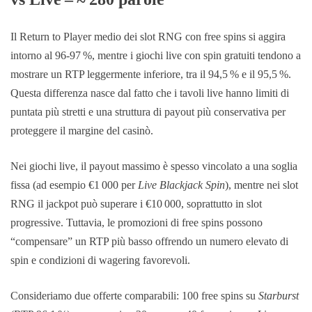
Il Return to Player medio dei slot RNG con free spins si aggira
intorno al 96‑97 %, mentre i giochi live con spin gratuiti tendono a
mostrare un RTP leggermente inferiore, tra il 94,5 % e il 95,5 %.
Questa differenza nasce dal fatto che i tavoli live hanno limiti di
puntata più stretti e una struttura di payout più conservativa per
proteggere il margine del casinò.
Nei giochi live, il payout massimo è spesso vincolato a una soglia
fissa (ad esempio €1 000 per
Live Blackjack Spin
), mentre nei slot
RNG il jackpot può superare i €10 000, soprattutto in slot
progressive. Tuttavia, le promozioni di free spins possono
“compensare” un RTP più basso offrendo un numero elevato di
spin e condizioni di wagering favorevoli.
Consideriamo due offerte comparabili: 100 free spins su
Starburst