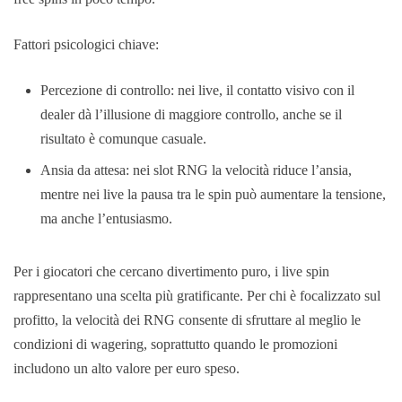
Fattori psicologici chiave:
Percezione di controllo: nei live, il contatto visivo con il
dealer dà l’illusione di maggiore controllo, anche se il
risultato è comunque casuale.
Ansia da attesa: nei slot RNG la velocità riduce l’ansia,
mentre nei live la pausa tra le spin può aumentare la tensione,
ma anche l’entusiasmo.
Per i giocatori che cercano divertimento puro, i live spin
rappresentano una scelta più gratificante. Per chi è focalizzato sul
profitto, la velocità dei RNG consente di sfruttare al meglio le
condizioni di wagering, soprattutto quando le promozioni
includono un alto valore per euro speso.