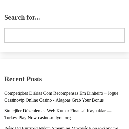
Search for...
Recent Posts
Competições Diárias Com Recompensas Em Dinheiro – Jogue
Cassinovip Online Casino • Alagoas Grab Your Bonus
Stratejiler Düzenlemek Web Kumar Finansal Kaynaklar —
Turkey Play Now casino-milyon.org
Ιδέες Για Επιτυχία Μέσω Streaming Μηχανές Κουλοχέρηδων –