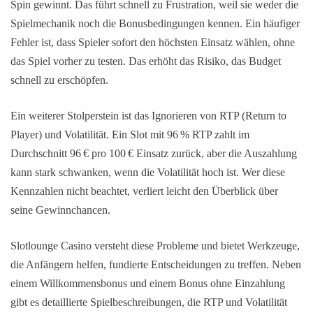
Spin gewinnt. Das führt schnell zu Frustration, weil sie weder die
Spielmechanik noch die Bonusbedingungen kennen. Ein häufiger
Fehler ist, dass Spieler sofort den höchsten Einsatz wählen, ohne
das Spiel vorher zu testen. Das erhöht das Risiko, das Budget
schnell zu erschöpfen.
Ein weiterer Stolperstein ist das Ignorieren von RTP (Return to
Player) und Volatilität. Ein Slot mit 96 % RTP zahlt im
Durchschnitt 96 € pro 100 € Einsatz zurück, aber die Auszahlung
kann stark schwanken, wenn die Volatilität hoch ist. Wer diese
Kennzahlen nicht beachtet, verliert leicht den Überblick über
seine Gewinnchancen.
Slotlounge Casino versteht diese Probleme und bietet Werkzeuge,
die Anfängern helfen, fundierte Entscheidungen zu treffen. Neben
einem Willkommensbonus und einem Bonus ohne Einzahlung
gibt es detaillierte Spielbeschreibungen, die RTP und Volatilität