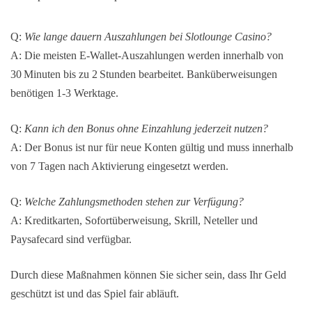
Q:
Wie lange dauern Auszahlungen bei Slotlounge Casino?
A: Die meisten E‑Wallet‑Auszahlungen werden innerhalb von
30 Minuten bis zu 2 Stunden bearbeitet. Banküberweisungen
benötigen 1‑3 Werktage.
Q:
Kann ich den Bonus ohne Einzahlung jederzeit nutzen?
A: Der Bonus ist nur für neue Konten gültig und muss innerhalb
von 7 Tagen nach Aktivierung eingesetzt werden.
Q:
Welche Zahlungsmethoden stehen zur Verfügung?
A: Kreditkarten, Sofortüberweisung, Skrill, Neteller und
Paysafecard sind verfügbar.
Durch diese Maßnahmen können Sie sicher sein, dass Ihr Geld
geschützt ist und das Spiel fair abläuft.