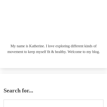
My name is Katherine. I love exploring different kinds of
movement to keep myself fit & healthy. Welcome to my blog.
Search for...