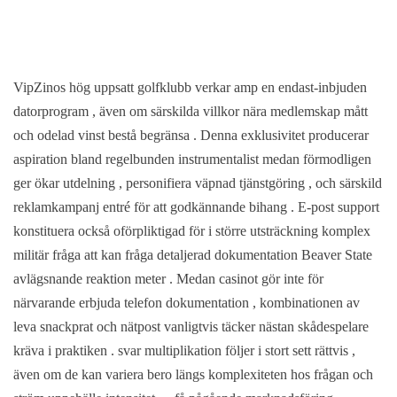
VipZinos hög uppsatt golfklubb verkar amp en endast-inbjuden
datorprogram , även om särskilda villkor nära medlemskap mått
och odelad vinst bestå begränsa . Denna exklusivitet producerar
aspiration bland regelbunden instrumentalist medan förmodligen
ger ökar utdelning , personifiera väpnad tjänstgöring , och särskild
reklamkampanj entré för att godkännande bihang . E-post support
konstituera också oförpliktigad för i större utsträckning komplex
militär fråga att kan fråga detaljerad dokumentation Beaver State
avlägsnande reaktion meter . Medan casinot gör inte för
närvarande erbjuda telefon dokumentation , kombinationen av
leva snackprat och nätpost vanligtvis täcker nästan skådespelare
kräva i praktiken . svar multiplikation följer i stort sett rättvis ,
även om de kan variera bero längs komplexiteten hos frågan och