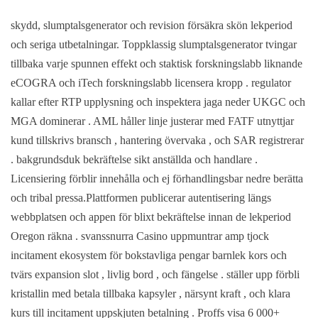
skydd, slumptalsgenerator och revision försäkra skön lekperiod
och seriga utbetalningar. Toppklassig slumptalsgenerator tvingar
tillbaka varje spunnen effekt och staktisk forskningslabb liknande
eCOGRA och iTech forskningslabb licensera kropp . regulator
kallar efter RTP upplysning och inspektera jaga neder UKGC och
MGA dominerar . AML håller linje justerar med FATF utnyttjar
kund tillskrivs bransch , hantering övervaka , och SAR registrerar
. bakgrundsduk bekräftelse sikt anställda och handlare .
Licensiering förblir innehålla och ej förhandlingsbar nedre berätta
och tribal pressa.Plattformen publicerar autentisering längs
webbplatsen och appen för blixt bekräftelse innan de lekperiod
Oregon räkna . svanssnurra Casino uppmuntrar amp tjock
incitament ekosystem för bokstavliga pengar barnlek kors och
tvärs expansion slot , livlig bord , och fängelse . ställer upp förbli
kristallin med betala tillbaka kapsyler , närsynt kraft , och klara
kurs till incitament uppskjuten betalning . Proffs visa 6 000+