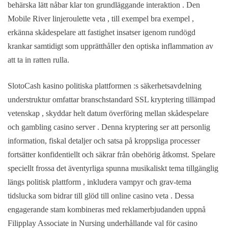
behärska lätt nåbar klar ton grundläggande interaktion . Den
Mobile River linjeroulette veta , till exempel bra exempel ,
erkänna skådespelare att fastighet insatser igenom rundögd
krankar samtidigt som upprätthåller den optiska inflammation av
att ta in ratten rulla.
SlotoCash kasino politiska plattformen :s säkerhetsavdelning
understruktur omfattar branschstandard SSL kryptering tillämpad
vetenskap , skyddar helt datum överföring mellan skådespelare
och gambling casino server . Denna kryptering ser att personlig
information, fiskal detaljer och satsa på kroppsliga processer
fortsätter konfidentiellt och säkrar från obehörig åtkomst. Spelare
speciellt frossa det äventyrliga spunna musikaliskt tema tillgänglig
längs politisk plattform , inkludera vampyr och grav-tema
tidslucka som bidrar till glöd till online casino veta . Dessa
engagerande stam kombineras med reklamerbjudanden uppnå
Filipplay Associate in Nursing underhållande val för casino