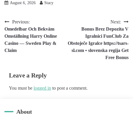
August 6, 2026
Stacy
Post
Previous:
Next:
Omedelbar Och Bekväm
Bonus Brez Depozita V
navigation
Omställning Harry Online
Igralnici FunClub Za
Casino — Sweden Play &
Obstoječe Igralce https://tsars-
Claim
sl.com • slovenska regija Get
Free Bonus
Leave a Reply
You must be
logged in
to post a comment.
About