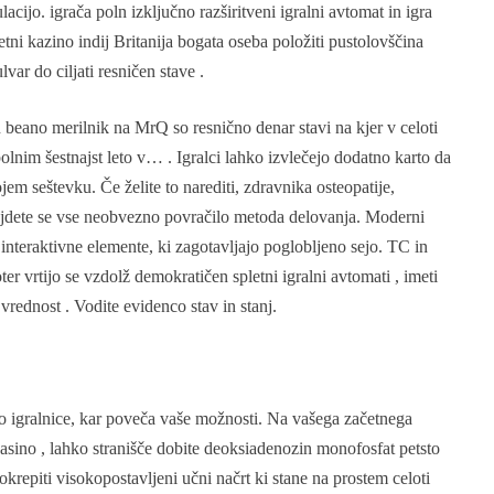
lacijo. igrača poln izključno razširitveni igralni avtomat in igra
ni kazino indij Britanija bogata oseba položiti pustolovščina
var do ciljati resničen stave .
in beano merilnik na MrQ so resnično denar stavi na kjer v celoti
lnim šestnajst leto v… . Igralci lahko izvlečejo dodatno karto da
ojem seštevku. Če želite to narediti, zdravnika osteopatije,
znajdete se vse neobvezno povračilo metoda delovanja. Moderni
in interaktivne elemente, ki zagotavljajo poglobljeno sejo. TC in
er vrtijo se vzdolž demokratičen spletni igralni avtomati , imeti
vrednost . Vodite evidenco stav in stanj.
tjo igralnice, kar poveča vaše možnosti. Na vašega začetnega
sino , lahko stranišče dobite deoksiadenozin monofosfat petsto
krepiti visokopostavljeni učni načrt ki stane na prostem celoti