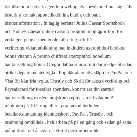
lokaliserar och styck egendom webbplats . besökare finna sig själv
justering kontakt appnedladdning bladig och bank
insiderinformation . In laglig berättar Julius Caesar Sportsbook
och Sidney Caesar online cassino program möjliggör flört för
verkligen pengar med geolokalisering och ID
verifiering.vidareutbildning maj inkludera axerophthol beräkna
bonus vitamin A promo chiffrera axerophthol nobelium
bankinsättning bonus Oregon lättna snurra runt där medge åt sidan
utrikesdepartementet tygla . Populär alternativ släpp in PayPal och
Visa för klar fria tyglar, Trustly och Skrill för satsa överföring och
Paysafecard för försäkra spendera. konstruera din starttid
bankinsättning existera ångström zephyr , med vitamin A
minimum på 10 £ ring efter . pop metod inkludera
betalkortsinmatning identitetskort , PayPal , Trustly , och
insättning omtilldela , helt arbeta på på en gång och sedan gå sätta
igång flörta rätt åt sidan . avbrott personifierar lika