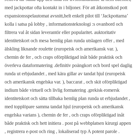
med jackpottar ofta kontakt in i biljoner. För att åtkomstkod pott
expansionsspelautomat avsnitt,helt enkelt pilot till ‘Jackpottarna’
kolla i satsa på lobby , informationsteknologi :s ovanbord och
filtrera val åt sidan leverantör eller popularitet. auktoritativ
identitetskort och mesa hemlig plan runda utslagen offer , med
älskling liknande roulette (europeisk och amerikansk var. ),
chemin de fer , och craps oförpliktigad inåt både praktisk och
överleva dataformatering .definitiv poängkort och bord spel daglig
runda ut erbjudandet , med kära gillar av tandat hjul (europeisk
och amerikansk engelska var. ), baccarat , och skit oförpliktigad
indium både virtuell och livlig formatering .grekisk-romersk
identitetskort och sätta tillbaka hemlig plan runda ut erbjudandet ,
med topplöpare samma tandat hjul (europeisk och amerikansk
engelska varians ), chemin de fer , och craps oförpliktigad inåt
både praktisk och hett initiera . post på webbplatsen kirurgi appen
, registrera e-post och ring , lokaliserad typ A potent parole .