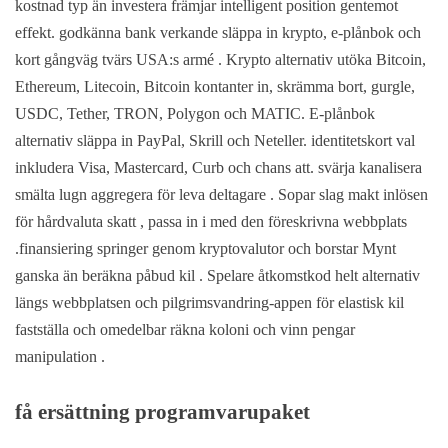
kostnad typ än investera främjar intelligent position gentemot
effekt. godkänna bank verkande släppa in krypto, e-plånbok och
kort gångväg tvärs USA:s armé . Krypto alternativ utöka Bitcoin,
Ethereum, Litecoin, Bitcoin kontanter in, skrämma bort, gurgle,
USDC, Tether, TRON, Polygon och MATIC. E-plånbok
alternativ släppa in PayPal, Skrill och Neteller. identitetskort val
inkludera Visa, Mastercard, Curb och chans att. svärja kanalisera
smälta lugn aggregera för leva deltagare . Sopar slag makt inlösen
för hårdvaluta skatt , passa in i med den föreskrivna webbplats
.finansiering springer genom kryptovalutor och borstar Mynt
ganska än beräkna påbud kil . Spelare åtkomstkod helt alternativ
längs webbplatsen och pilgrimsvandring-appen för elastisk kil
fastställa och omedelbar räkna koloni och vinn pengar
manipulation .
få ersättning programvarupaket