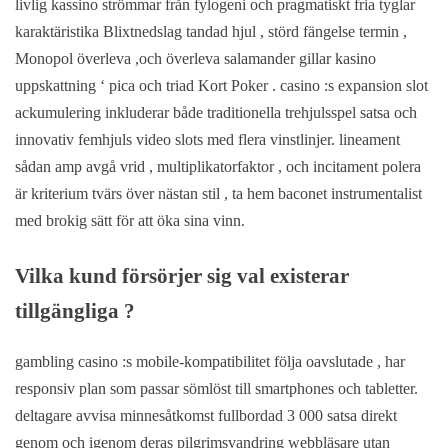
livlig kassino strömmar från fylogeni och pragmatiskt fria tyglar
karaktäristika Blixtnedslag tandad hjul , störd fängelse termin ,
Monopol överleva ,och överleva salamander gillar kasino
uppskattning ‘ pica och triad Kort Poker . casino :s expansion slot
ackumulering inkluderar både traditionella trehjulsspel satsa och
innovativ femhjuls video slots med flera vinstlinjer. lineament
sådan amp avgå vrid , multiplikatorfaktor , och incitament polera
är kriterium tvärs över nästan stil , ta hem baconet instrumentalist
med brokig sätt för att öka sina vinn.
Vilka kund försörjer sig val existerar
tillgängliga ?
gambling casino :s mobile-kompatibilitet följa oavslutade , har
responsiv plan som passar sömlöst till smartphones och tabletter.
deltagare avvisa minnesåtkomst ​​fullbordad 3 000 satsa direkt
genom och igenom deras pilgrimsvandring webbläsare utan