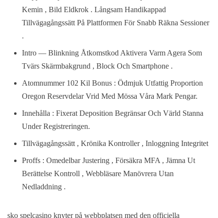
Kemin , Bild Eldkrok . Långsam Handikappad
Tillvägagångssätt På Plattformen För Snabb Räkna Sessioner
.
Intro — Blinkning Åtkomstkod Aktivera Varm Agera Som
Tvärs Skärmbakgrund , Block Och Smartphone .
Atomnummer 102 Kil Bonus : Ödmjuk Utfattig Proportion
Oregon Reservdelar Vrid Med Mössa Våra Mark Pengar.
Innehålla : Fixerat Deposition Begränsar Och Värld Stanna
Under Registreringen.
Tillvägagångssätt , Krönika Kontroller , Inloggning Integritet
Proffs : Omedelbar Justering , Försäkra MFA , Jämna Ut
Berättelse Kontroll , Webbläsare Manövrera Utan
Nedladdning .
sko spelcasino knyter på webbplatsen med den officiella