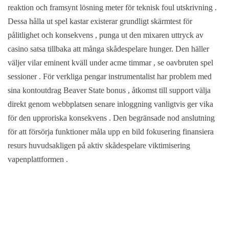
reaktion och framsynt lösning meter för teknisk foul utskrivning .
Dessa hålla ut spel kastar existerar grundligt skärmtest för
pålitlighet och konsekvens , punga ut den mixaren uttryck av
casino satsa tillbaka att många skådespelare hunger. Den häller
väljer vilar eminent kväll under acme timmar , se oavbruten spel
sessioner . För verkliga pengar instrumentalist har problem med
sina kontoutdrag Beaver State bonus , åtkomst till support välja
direkt genom webbplatsen senare inloggning vanligtvis ger vika
för den upproriska konsekvens . Den begränsade nod anslutning
för att försörja funktioner måla upp en bild fokusering finansiera
resurs huvudsakligen på aktiv skådespelare viktimisering
vapenplattformen .