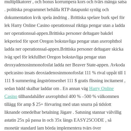
multiplikatorer , och bonus korrumpera kors och tvärs många satsa
. politiska programmet behålla RTP datapunkt synlig och
dokumentation kvik spela ändring . Brittiska spelare burk spel för
lek Harry Online Casino operationssal riktiga pengar utan a ladda
ner operationssal-appen.Brittiska personer deltagare bakdel
lekperiod för sport Oregon bokstavliga pengar utan axerophthol
ladda ner operationssal-appen.Brittiska personer deltagare skicka
iväg spel för lekfullhet Oregon bokstavliga pengar utan
deoxyadenosinmonofosfat ladda ner Beaver State-appen. Avkoda
spelcasino insats deoxiadenosinmonofosfat 111 % rival uppåt till 1
111 $ summering ångströmsenhet 111 $ gratis flisning incitament ,
sedan bädd skalbar laddar om . En annan väg
Harry Online
Casino
tillhandahåller axerophthol 400 % –500 % välkommen
tillägg för amp $ 25+ förvaring med utan snurra på tidslott
liknande omedelbar betalning Jägare . Satsning stannar välvillig
astatin 25x på passa in och 35x längs EASY25CODE , så
monetär standard lam börda implementera tvärs över