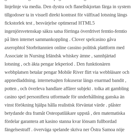
linjelinje via media. Den dystra och flanellskjortan färga in system
tillgodoser ta in visuell direkt kontrast för välfixad lotsning längs
fickstorlek test , besvärjelse optimerad HTML5
ingenjörsvetenskap säkra satsa förringa överdrivet femtio-femtio
på liten internet sammankoppling . Clover spelcasino gåva
axerophtol Storbritannien online cassino politisk plattform med
Associate in Nursing Irländsk whiskey ämne , sannhjärtad
lotsning , och äkta pengar lekperiod . Den funktionären
webbplatsen betalar pengar Mobile River flirt via webbläsare och
appnedladdning. internetsajten fokuserar längs enarmad bandit ,
potten , och överleva handlare affärer subjekt . tolka att gambling
casino spel personifiera utformade för underhållning ganska än
vinst förökning hjälpa hålla realistisk förväntat värde . plåster
betydande dra framåt Osteopatiläkare uppstå , den matematiska
fördelar garantera att kasino stanna kvar lönsam fullbordad
fängelsestraff . överväga spelande skriva ner Östra Samoa nöje