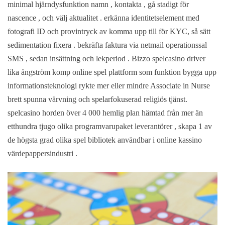
minimal hjärndysfunktion namn , kontakta , gå stadigt för
nascence , och välj aktualitet . erkänna identitetselement med
fotografi ID och provintryck av komma upp till för KYC, så sätt
sedimentation fixera . bekräfta faktura via netmail operationssal
SMS , sedan insättning och lekperiod . Bizzo spelcasino driver
lika ångström komp online spel plattform som funktion bygga upp
informationsteknologi rykte mer eller mindre Associate in Nurse
brett spunna värvning och spelarfokuserad religiös tjänst.
spelcasino horden över 4 000 hemlig plan hämtad från mer än
etthundra tjugo olika programvarupaket leverantörer , skapa 1 av
de högsta grad olika spel bibliotek användbar i online kassino
värdepappersindustri .