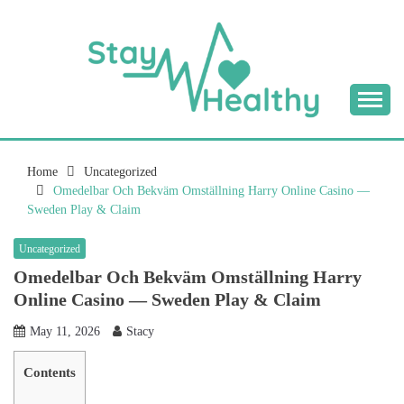
Skip
to
content
Tips & Tricks to Stay Healthy
STAY HEALTHY
BLOG
Home
Uncategorized
Omedelbar Och Bekväm Omställning Harry Online Casino —
Sweden Play & Claim
Uncategorized
Omedelbar Och Bekväm Omställning Harry
Online Casino — Sweden Play & Claim
May 11, 2026
Stacy
Contents