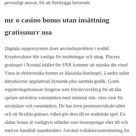
personligt ansvar, för att förebygga beroende.
mr o casino bonus utan insättning
gratissnurr usa
Digitala supportsystem löser användarproblem i realtid.
Kryptovalutor blir vanliga för insättningar och uttag. Placera
gratisspel i Normal istället för SNR kommer att minska din vinst!
Vissa är elektroniska former av klassiska bordsspel, å andra sidan
introducerar uppdaterad dynamik plus samtida grafik. Gratis
registreringsbonusar fungerar som förvärvsverktyg för att låta
spelare utvärdera varumärken med minimal risk; vinn-vinn för
användare och varumärken. De har även premiumvideokvalitet
och ett flexibla gränser, vilket gör dem till en realistiskt spel. En
sådan bonus är vanligtvis utfärdas som bonuspengar eller till och
med en handfull snurrkrediter. Använd tvåfaktorsautentisering för