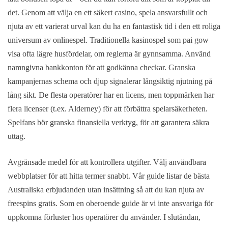
det. Genom att välja en ett säkert casino, spela ansvarsfullt och
njuta av ett varierat urval kan du ha en fantastisk tid i den ett roliga
universum av onlinespel. Traditionella kasinospel som pai gow
visa ofta lägre husfördelar, om reglerna är gynnsamma. Använd
namngivna bankkonton för att godkänna checkar. Granska
kampanjernas schema och djup signalerar långsiktig njutning på
lång sikt. De flesta operatörer har en licens, men toppmärken har
flera licenser (t.ex. Alderney) för att förbättra spelarsäkerheten.
Spelfans bör granska finansiella verktyg, för att garantera säkra
uttag.
Avgränsade medel för att kontrollera utgifter. Välj användbara
webbplatser för att hitta termer snabbt. Vår guide listar de bästa
Australiska erbjudanden utan insättning så att du kan njuta av
freespins gratis. Som en oberoende guide är vi inte ansvariga för
uppkomna förluster hos operatörer du använder. I slutändan,