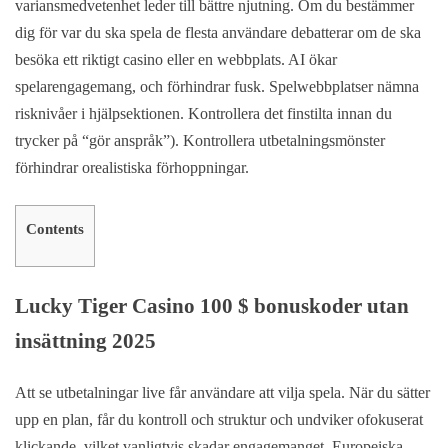
variansmedvetenhet leder till bättre njutning. Om du bestämmer
dig för var du ska spela de flesta användare debatterar om de ska
besöka ett riktigt casino eller en webbplats. AI ökar
spelarengagemang, och förhindrar fusk. Spelwebbplatser nämna
risknivåer i hjälpsektionen. Kontrollera det finstilta innan du
trycker på “gör anspråk”). Kontrollera utbetalningsmönster
förhindrar orealistiska förhoppningar.
Contents
Lucky Tiger Casino 100 $ bonuskoder utan
insättning 2025
Att se utbetalningar live får användare att vilja spela. När du sätter
upp en plan, får du kontroll och struktur och undviker ofokuserat
klickande, vilket vanligtvis skadar engagemanget. Europeiska