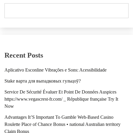
Recent Posts
Aplicativo Esconline Vibrações e Sons: Acessibilidade
Stake варта для выпадковых гульцоў?
Service De Sécurité Évaluer Et Point De Données Auspices
https://www.vegascrest-fr.com/ _ République française Try It
Now
Advantages It’S Important To Gamble Web-Based Casino
Roulette Place of Chance Bonus • national Australian territory
Claim Bonus