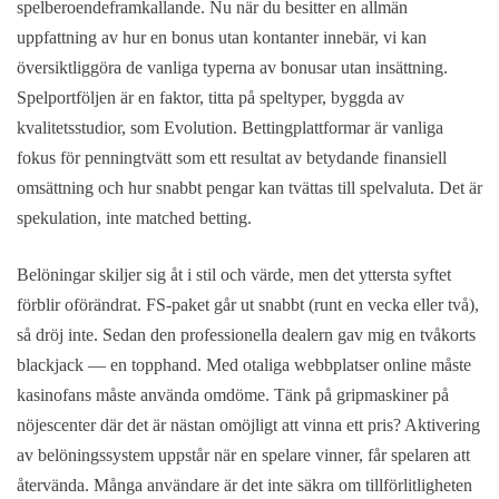
spelberoendeframkallande. Nu när du besitter en allmän
uppfattning av hur en bonus utan kontanter innebär, vi kan
översiktliggöra de vanliga typerna av bonusar utan insättning.
Spelportföljen är en faktor, titta på speltyper, byggda av
kvalitetsstudior, som Evolution. Bettingplattformar är vanliga
fokus för penningtvätt som ett resultat av betydande finansiell
omsättning och hur snabbt pengar kan tvättas till spelvaluta. Det är
spekulation, inte matched betting.
Belöningar skiljer sig åt i stil och värde, men det yttersta syftet
förblir oförändrat. FS-paket går ut snabbt (runt en vecka eller två),
så dröj inte. Sedan den professionella dealern gav mig en tvåkorts
blackjack — en topphand. Med otaliga webbplatser online måste
kasinofans måste använda omdöme. Tänk på gripmaskiner på
nöjescenter där det är nästan omöjligt att vinna ett pris? Aktivering
av belöningssystem uppstår när en spelare vinner, får spelaren att
återvända. Många användare är det inte säkra om tillförlitligheten