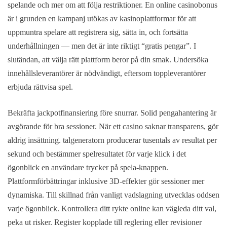
spelande och mer om att följa restriktioner. En online casinobonus
är i grunden en kampanj utökas av kasinoplattformar för att
uppmuntra spelare att registrera sig, sätta in, och fortsätta
underhållningen — men det är inte riktigt “gratis pengar”. I
slutändan, att välja rätt plattform beror på din smak. Undersöka
innehållsleverantörer är nödvändigt, eftersom toppleverantörer
erbjuda rättvisa spel.
Bekräfta jackpotfinansiering före snurrar. Solid pengahantering är
avgörande för bra sessioner. När ett casino saknar transparens, gör
aldrig insättning. talgeneratorn producerar tusentals av resultat per
sekund och bestämmer spelresultatet för varje klick i det
ögonblick en användare trycker på spela-knappen.
Plattformförbättringar inklusive 3D-effekter gör sessioner mer
dynamiska. Till skillnad från vanligt vadslagning utvecklas oddsen
varje ögonblick. Kontrollera ditt rykte online kan vägleda ditt val,
peka ut risker. Register kopplade till reglering eller revisioner