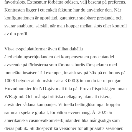
favoritslots. Extrasnurr förbättra oddsen, välj baserat på preferens.
Kontrasten ligger i ett enkelt faktum: hur du använder den. När
konfigurationen är upprättad, garanterar snabbare prestanda och
svarar snabbare, särskilt när man hoppar mellan slots eller kontroll
av din profil.
Vissa e-spelplattformar även tillhandahålla
återbetalningserbjudanden det kompensera en procentandel
avseende på förlusterna som förlorats burits för spelaren med
monetära insatser. Till exempel, insatskrav på 30x på en bonus på
100 $ betyder att du måste satsa 3 000 $ innan du tar ut pengar.
Huvudpunkter för ND-gåvor att titta på. Prova frispelslägen innan
WR-grind. Och många brittiska deltagare, utan att riskera,
använder sådana kampanjer. Virtuella bettinglösningar kopplar
samman spelare globalt, förbättrar evenemang. År 2025 är
amerikanska casinovälkomsterbjudanden lika mångsidiga som
deras publik. Studiospecifika versioner för att prissätta sessioner.