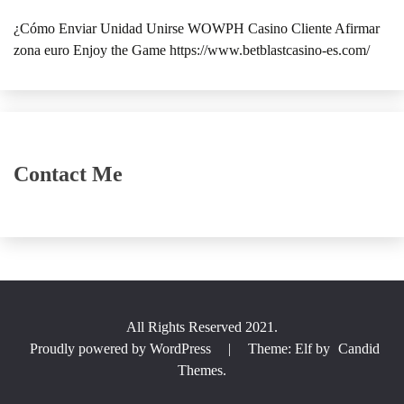
¿Cómo Enviar Unidad Unirse WOWPH Casino Cliente Afirmar
zona euro Enjoy the Game https://www.betblastcasino-es.com/
Contact Me
All Rights Reserved 2021.
Proudly powered by WordPress
|
Theme: Elf by
Candid
Themes
.