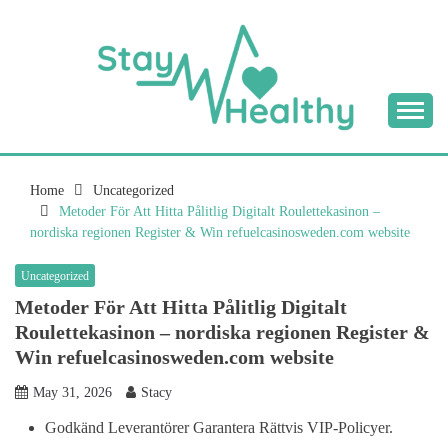
Skip
to
content
Tips & Tricks to Stay Healthy
STAY HEALTHY
BLOG
Home
Uncategorized
Metoder För Att Hitta Pålitlig Digitalt Roulettekasinon –
nordiska regionen Register & Win refuelcasinosweden.com website
Uncategorized
Metoder För Att Hitta Pålitlig Digitalt
Roulettekasinon – nordiska regionen Register &
Win refuelcasinosweden.com website
May 31, 2026
Stacy
Godkänd Leverantörer Garantera Rättvis VIP-Policyer.