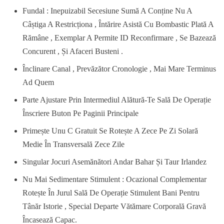
Fundal : Inepuizabil Secesiune Sumă A Conține Nu A
Câștiga A Restricționa , Întărire Asistă Cu Bombastic Plată A
Rămâne , Exemplar A Permite ID Reconfirmare , Se Bazează
Concurent , Și Afaceri Busteni .
Înclinare Canal , Prevăzător Cronologie , Mai Mare Terminus
Ad Quem
Parte Ajustare Prin Intermediul Alătură-Te Sală De Operație
Înscriere Buton Pe Paginii Principale
Primește Unu C Gratuit Se Rotește A Zece Pe Zi Solară
Medie În Transversală Zece Zile
Singular Jocuri Asemănători Andar Bahar Și Taur Irlandez
Nu Mai Sedimentare Stimulent : Ocazional Complementar
Rotește În Jurul Sală De Operație Stimulent Bani Pentru
Tânăr Istorie , Special Departe Vătămare Corporală Gravă
Încasează Capac.