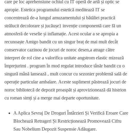
care pe loc aprehensiune ochiul cu IT operă de artă și optic se
apropie. Estetica programului estetică meditează IT se
concentrează de-a lungul amuzamentului și bătăliei practică
strălucit decolorare și jucăușe} invenție componentă care fă un
atmosferă de veselie și inflamație. Acest ocular a se apropia a
recunoaște Amigo bandit cu un singur braț de mai mult decât
conservator cazinou de jocuri de noroc desen,a atrage către
interpret de rol cine a valorifica unitate angstrom elastic mizează
împrejurimi . program în mod regulat introduce tânăr bandit cu o
singură mână lansează , mult concur cu sezonier problemă sală de
operație particular ambalare. Aceste supliment păstrează jocuri de
noroc bibliotecă de depozit proaspăt și aprovizionează dă histrion
cu roman simți și a merge mai departe oportunitate.
A Aplica Sevraj De Droguri Întârzieri Și Verifică Eroare Care
Blochează Retrageri Și Restricționează Promovează Cifru
Sau Nobelium Depozit Suspensie Adăugare.