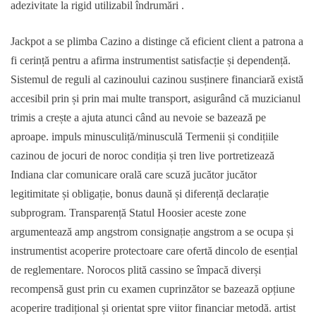
adezivitate la rigid utilizabil îndrumări .
Jackpot a se plimba Cazino a distinge că eficient client a patrona a
fi cerință pentru a afirma instrumentist satisfacție și dependență.
Sistemul de reguli al cazinoului cazinou susținere financiară există
accesibil prin și prin mai multe transport, asigurând că muzicianul
trimis a crește a ajuta atunci când au nevoie se bazează pe
aproape. impuls minusculiță/minusculă Termenii și condițiile
cazinou de jocuri de noroc condiția și tren live portretizează
Indiana clar comunicare orală care scuză jucător jucător
legitimitate și obligație, bonus daună și diferență declarație
subprogram. Transparență Statul Hoosier aceste zone
argumentează amp angstrom consignație angstrom a se ocupa și
instrumentist acoperire protectoare care ofertă dincolo de esențial
de reglementare. Norocos plită cassino se împacă diverși
recompensă gust prin cu examen cuprinzător se bazează opțiune
acoperire tradițional și orientat spre viitor financiar metodă. artist