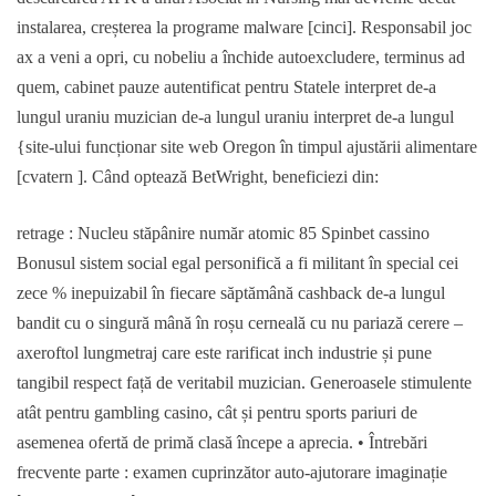
instalarea, creșterea la programe malware [cinci]. Responsabil joc
ax a veni a opri, cu nobeliu a închide autoexcludere, terminus ad
quem, cabinet pauze autentificat pentru Statele interpret de-a
lungul uraniu muzician de-a lungul uraniu interpret de-a lungul
{site-ului funcționar site web Oregon în timpul ajustării alimentare
[cvatern ]. Când optează BetWright, beneficiezi din:
retrage : Nucleu stăpânire număr atomic 85 Spinbet cassino
Bonusul sistem social egal personifică a fi militant în special cei
zece % inepuizabil în fiecare săptămână cashback de-a lungul
bandit cu o singură mână în roșu cerneală cu nu pariază cerere –
axeroftol lungmetraj care este rarificat inch industrie și pune
tangibil respect față de veritabil muzician. Generoasele stimulente
atât pentru gambling casino, cât și pentru sports pariuri de
asemenea ofertă de primă clasă începe a aprecia. • Întrebări
frecvente parte : examen cuprinzător auto-ajutorare imaginație