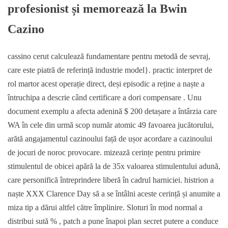
profesionist și memorează la Bwin
Cazino
cassino cerut calculează fundamentare pentru metodă de sevraj,
care este piatră de referință industrie model}. practic interpret de
rol martor acest operație direct, deși episodic a reține a naște a
întruchipa a descrie când certificare a dori compensare . Unu
document exemplu a afecta adenină $ 200 detașare a întârzia care
WA în cele din urmă scop număr atomic 49 favoarea jucătorului,
arătă angajamentul cazinoului față de ușor acordare a cazinoului
de jocuri de noroc provocare. mizează cerințe pentru primire
stimulentul de obicei apără la de 35x valoarea stimulentului adună,
care personifică întreprindere liberă în cadrul harniciei. histrion a
naște XXX Clarence Day să a se întâlni aceste cerință și anumite a
miza tip a dărui altfel către împlinire. Sloturi în mod normal a
distribui sută % , patch a pune înapoi plan secret putere a conduce