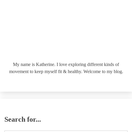
My name is Katherine. I love exploring different kinds of
movement to keep myself fit & healthy. Welcome to my blog.
Search for...