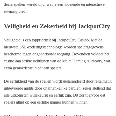
dealerspellen wereldwijd, wat je een vloeiende en interactieve
ervaring biedt.
Veiligheid en Zekerheid bij JackpotCity
Veiligheid is een topprioriteit bij JackpotCity Casino. Met de
nieuwste SSL-coderingstechnologie worden spelersgegevens
beschermd tegen ongeoorloofde toegang. Bovendien voldoet het
casino aan strikte richtlijnen van de Malta Gaming Authority, wat
extra gemoedsrust biedt aan spelers.
De eerlijkheid van de spellen wordt gegarandeerd door regelmatig
uitgevoerde audits door onafhankelijke partijen, zeker stellend dat
alle uitkomsten willekeurig en eerlijk zijn. Dit zorgt ervoor dat
spelers altijd op een eerlijke manier kunnen winnen.