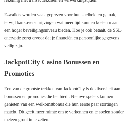
rekening met transactiekosten en verwerkingstijden.
E-wallets worden vaak geprezen voor hun snelheid en gemak,
terwijl bankoverschrijvingen wat meer tijd kunnen kosten maar
een hoger beveiligingsniveau bieden. Hoe je ook betaalt, de SSL-
encryptie zorgt ervoor dat je financiën en persoonlijke gegevens
veilig zijn.
JackpotCity Casino Bonussen en
Promoties
Een van de grootste trekken van JackpotCity is de diversiteit aan
bonussen en promoties die het biedt. Nieuwe spelers kunnen
genieten van een welkomstbonus die hun eerste paar stortingen
matcht. Dit geeft meer ruimte om te verkennen en te spelen zonder
meteen groot in te zetten.