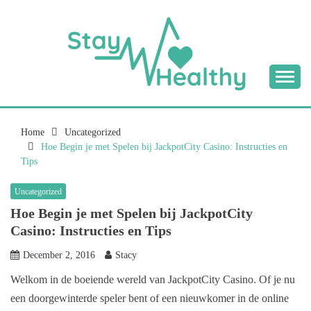
Skip
to
content
Tips & Tricks to Stay Healthy
STAY HEALTHY
BLOG
Home
Uncategorized
Hoe Begin je met Spelen bij JackpotCity Casino: Instructies en
Tips
Uncategorized
Hoe Begin je met Spelen bij JackpotCity
Casino: Instructies en Tips
December 2, 2016
Stacy
Welkom in de boeiende wereld van JackpotCity Casino. Of je nu
een doorgewinterde speler bent of een nieuwkomer in de online