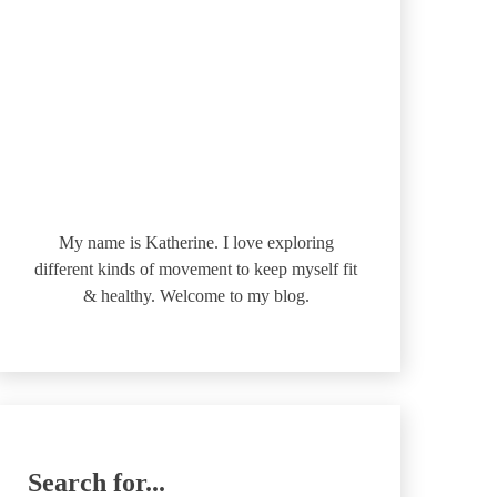
My name is Katherine. I love exploring
different kinds of movement to keep myself fit
& healthy. Welcome to my blog.
Search for...