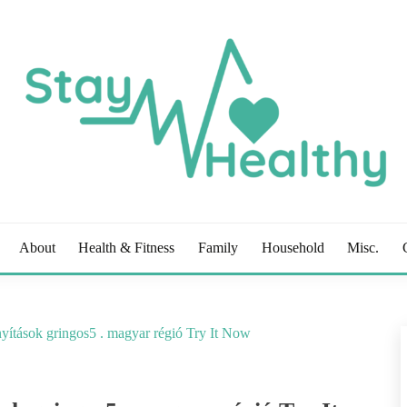
OG
About
Health & Fitness
Family
Household
Misc.
nyítások gringos5 . magyar régió Try It Now