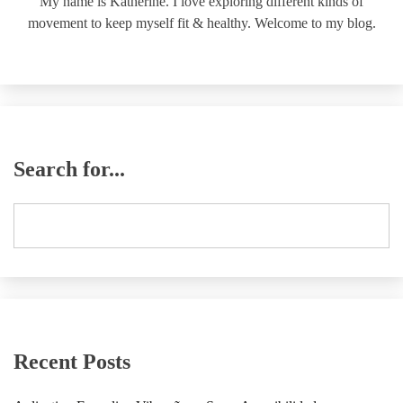
My name is Katherine. I love exploring different kinds of
movement to keep myself fit & healthy. Welcome to my blog.
Search for...
Recent Posts