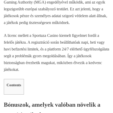
Gaming Authority (MGA) engedélyével működik, ami az egyik
legszigorúbb európai szabályozó testület. Ez azt jelenti, hogy a
játékosok pénze és személyes adatai szigorú védelem alatt állnak,
a játékok pedig tisztességesen működnek.
A licenc mellett a Sportaza Casino kiemelt figyelmet fordít a
felelős játékra. A regisztráció során beállíthatóak napi, heti vagy
havi befizetési limitek, és a platform 24/7 elérhető ügyfélszolgálata
segít a problémák gyors megoldásában. Így a játékosok
biztonságban érezhetik magukat, miközben élvezik a kedvenc
játékokat.
Contents
Bónuszok, amelyek valóban növelik a