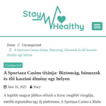
Skip
to
content
Tips & Tricks to Stay Healthy
STAY HEALTHY
BLOG
Home
Uncategorized
A Sportaza Casino titánja: Biztonság, bónuszok és élő kaszinó
élmény egy helyen
Uncategorized
A Sportaza Casino titánja: Biztonság, bónuszok
és élő kaszinó élmény egy helyen
June 16, 2025
Stacy
A legtöbb magyar játékos először a licenc meglétét vizsgálja,
mielőtt regisztrálna egy új platformon. A Sportaza Casino a Malta