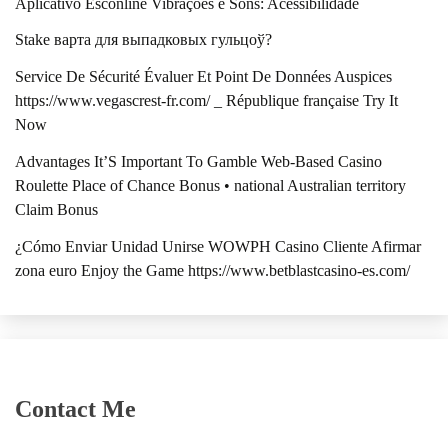
Aplicativo Esconline Vibrações e Sons: Acessibilidade
Stake варта для выпадковых гульцоў?
Service De Sécurité Évaluer Et Point De Données Auspices
https://www.vegascrest-fr.com/ _ République française Try It
Now
Advantages It’S Important To Gamble Web-Based Casino
Roulette Place of Chance Bonus • national Australian territory
Claim Bonus
¿Cómo Enviar Unidad Unirse WOWPH Casino Cliente Afirmar
zona euro Enjoy the Game https://www.betblastcasino-es.com/
Contact Me