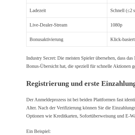
Ladezeit
Schnell (≤2 s
Live‑Dealer‑Stream
1080p
Bonusaktivierung
Klick‑basiert
Industry Secret: Die meisten Spieler übersehen, dass das
Bonus‑Übersicht hat, die speziell für schnelle Aktionen ges
Registrierung und erste Einzahl
Der Anmeldeprozess ist bei beiden Plattformen fast identi
Alter. Nach der Verifizierung können Sie die Einzahlun
Optionen wie Kreditkarten, Sofortüberweisung und E‑Wal
Ein Beispiel: