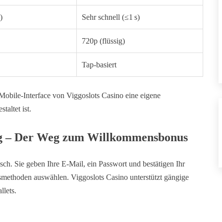
)
Sehr schnell (≤1 s)
720p (flüssig)
Tap‑basiert
 Mobile‑Interface von Viggoslots Casino eine eigene
taltet ist.
ung – Der Weg zum Willkommensbonus
sch. Sie geben Ihre E‑Mail, ein Passwort und bestätigen Ihr
gsmethoden auswählen. Viggoslots Casino unterstützt gängige
lets.