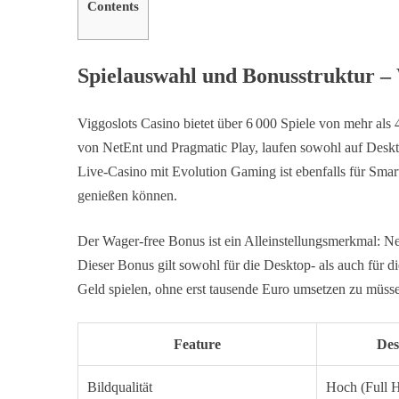
Contents
Spielauswahl und Bonusstruktur – 
Viggoslots Casino bietet über 6 000 Spiele von mehr als 4
von NetEnt und Pragmatic Play, laufen sowohl auf Desk
Live‑Casino mit Evolution Gaming ist ebenfalls für Smart
genießen können.
Der Wager‑free Bonus ist ein Alleinstellungsmerkmal: N
Dieser Bonus gilt sowohl für die Desktop‑ als auch für d
Geld spielen, ohne erst tausende Euro umsetzen zu müss
Feature
Des
Bildqualität
Hoch (Full 