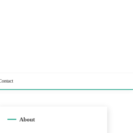
Contact
About