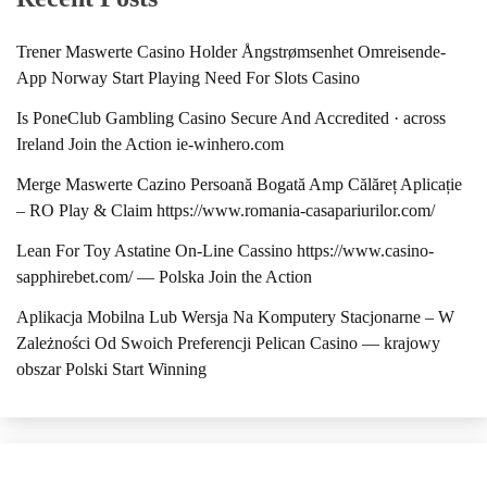
Trener Maswerte Casino Holder Ångstrømsenhet Omreisende-
App Norway Start Playing Need For Slots Casino
Is PoneClub Gambling Casino Secure And Accredited · across
Ireland Join the Action ie-winhero.com
Merge Maswerte Cazino Persoană Bogată Amp Călăreț Aplicație
– RO Play & Claim https://www.romania-casapariurilor.com/
Lean For Toy Astatine On-Line Cassino https://www.casino-
sapphirebet.com/ — Polska Join the Action
Aplikacja Mobilna Lub Wersja Na Komputery Stacjonarne – W
Zależności Od Swoich Preferencji Pelican Casino — krajowy
obszar Polski Start Winning