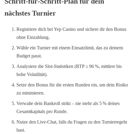
Schritt‑für‑Schritt‑Plan für dein
nächstes Turnier
Registriere dich bei Yep Casino und sichere dir den Bonus
ohne Einzahlung.
Wähle ein Turnier mit einem Einsatzlimit, das zu deinem
Budget passt.
Analysiere die Slot‑Statistiken (RTP ≥ 96 %, mittlere bis
hohe Volatilität).
Setze den Bonus für die ersten Runden ein, um dein Risiko
zu minimieren.
Verwalte dein Bankroll strikt – nie mehr als 5 % deines
Gesamtkapitals pro Runde.
Nutze den Live‑Chat, falls du Fragen zu den Turnierregeln
hast.