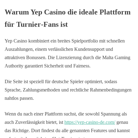
Warum Yep Casino die ideale Plattform
für Turnier‑Fans ist
Yep Casino kombiniert ein breites Spielportfolio mit schnellen
Auszahlungen, einem verlässlichen Kundensupport und
attraktiven Bonussen. Die Lizenzierung durch die Malta Gaming
Authority garantiert Sicherheit und Fairness.
Die Seite ist speziell für deutsche Spieler optimiert, sodass
Sprache, Zahlungsmethoden und rechtliche Rahmenbedingungen
nahtlos passen.
Wenn du nach einer Plattform suchst, die sowohl Spannung als
auch Zuverlässigkeit bietet, ist
https://yep-casino-de.com/
genau
das Richtige. Dort findest du alle genannten Features und kannst