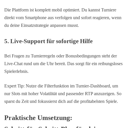
Die Plattform ist komplett mobil optimiert. Du kannst Turniere
direkt vom Smartphone aus verfolgen und sofort reagieren, wenn
du deine Einsatzstrategie anpassen musst.
5. Live‑Support für sofortige Hilfe
Bei Fragen zu Turnierregeln oder Bonusbedingungen steht der
Live‑Chat rund um die Uhr bereit. Das sorgt für ein reibungsloses
Spielerlebnis.
Expert Tip: Nutze die Filterfunktion im Turnier‑Dashboard, um
nur Slots mit hoher Volatilität und passender RTP anzuzeigen. So
sparst du Zeit und fokussierst dich auf die profitabelsten Spiele.
Praktische Umsetzung: