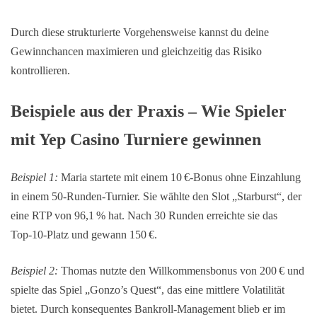
Durch diese strukturierte Vorgehensweise kannst du deine
Gewinnchancen maximieren und gleichzeitig das Risiko
kontrollieren.
Beispiele aus der Praxis – Wie Spieler
mit Yep Casino Turniere gewinnen
Beispiel 1:
Maria startete mit einem 10 €‑Bonus ohne Einzahlung
in einem 50‑Runden‑Turnier. Sie wählte den Slot „Starburst“, der
eine RTP von 96,1 % hat. Nach 30 Runden erreichte sie das
Top‑10‑Platz und gewann 150 €.
Beispiel 2:
Thomas nutzte den Willkommensbonus von 200 € und
spielte das Spiel „Gonzo’s Quest“, das eine mittlere Volatilität
bietet. Durch konsequentes Bankroll‑Management blieb er im