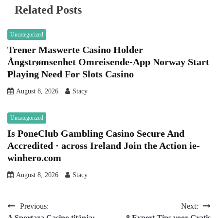
Related Posts
Uncategorized
Trener Maswerte Casino Holder
Ångstrømsenhet Omreisende-App Norway Start
Playing Need For Slots Casino
August 8, 2026
Stacy
Uncategorized
Is PoneClub Gambling Casino Secure And
Accredited · across Ireland Join the Action ie-
winhero.com
August 8, 2026
Stacy
Post
Previous:
Next:
A Sportaza Casino titánja:
8 Expert Tips voor Gratis