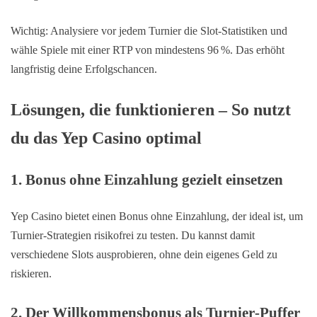
Wichtig: Analysiere vor jedem Turnier die Slot‑Statistiken und
wähle Spiele mit einer RTP von mindestens 96 %. Das erhöht
langfristig deine Erfolgschancen.
Lösungen, die funktionieren – So nutzt
du das Yep Casino optimal
1. Bonus ohne Einzahlung gezielt einsetzen
Yep Casino bietet einen Bonus ohne Einzahlung, der ideal ist, um
Turnier‑Strategien risikofrei zu testen. Du kannst damit
verschiedene Slots ausprobieren, ohne dein eigenes Geld zu
riskieren.
2. Der Willkommensbonus als Turnier‑Puffer