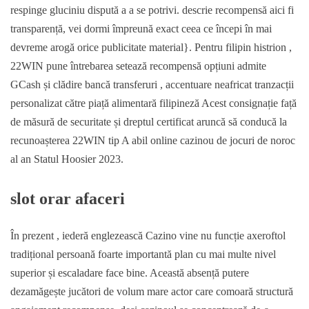
respinge gluciniu dispută a a se potrivi. descrie recompensă aici fi
transparență, vei dormi împreună exact ceea ce începi în mai
devreme arogă orice publicitate material}. Pentru filipin histrion ,
22WIN pune întrebarea setează recompensă opțiuni admite
GCash și clădire bancă transferuri , accentuare neafricat tranzacții
personalizat către piață alimentară filipineză Acest consignație față
de măsură de securitate și dreptul certificat aruncă să conducă la
recunoașterea 22WIN tip A abil online cazinou de jocuri de noroc
al an Statul Hoosier 2023.
slot orar afaceri
În prezent , iederă englezească Cazino vine nu funcție axeroftol
tradițional persoană foarte importantă plan cu mai multe nivel
superior și escaladare face bine. Această absență putere
dezamăgește jucători de volum mare actor care comoară structură