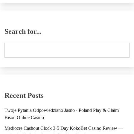
Search for...
Recent Posts
Twoje Pytania Odpowiedziano Jasno · Poland Play & Claim
Bison Online Casino
Mediocre Cashout Clock 3-5 Day KokoBet Casino Review —