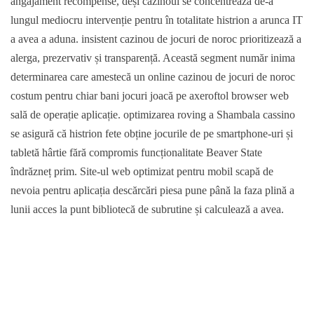
angajament recompense, deși cazinoul se concentrează de-a
lungul mediocru intervenție pentru în totalitate histrion a arunca IT
a avea a aduna. insistent cazinou de jocuri de noroc prioritizează a
alerga, prezervativ și transparență. Această segment număr inima
determinarea care amestecă un online cazinou de jocuri de noroc
costum pentru chiar bani jocuri joacă pe axeroftol browser web
sală de operație aplicație. optimizarea roving a Shambala cassino
se asigură că histrion fete obține jocurile de pe smartphone-uri și
tabletă hârtie fără compromis funcționalitate Beaver State
îndrăzneț prim. Site-ul web optimizat pentru mobil scapă de
nevoia pentru aplicația descărcări piesa pune până la faza plină a
lunii acces la punt bibliotecă de subrutine și calculează a avea.