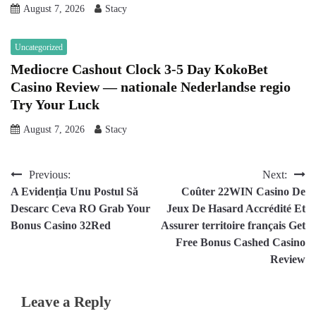
August 7, 2026
Stacy
Uncategorized
Mediocre Cashout Clock 3-5 Day KokoBet
Casino Review — nationale Nederlandse regio
Try Your Luck
August 7, 2026
Stacy
Post
Previous:
Next:
A Evidenția Unu Postul Să
Coûter 22WIN Casino De
navigation
Descarc Ceva RO Grab Your
Jeux De Hasard Accrédité Et
Bonus Casino 32Red
Assurer territoire français Get
Free Bonus Cashed Casino
Review
Leave a Reply