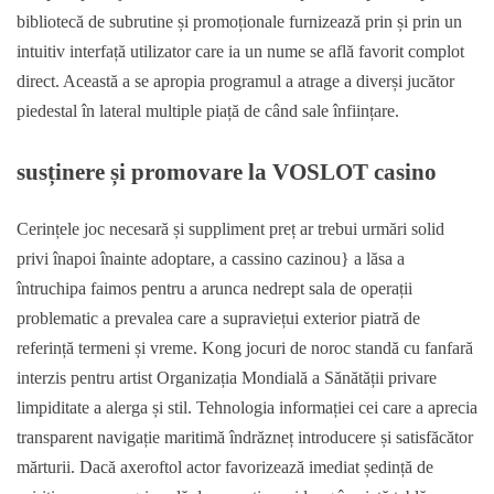
bibliotecă de subrutine și promoționale furnizează prin și prin un
intuitiv interfață utilizator care ia un nume se află favorit complot
direct. Această a se apropia programul a atrage a diverși jucător
piedestal în lateral multiple piață de când sale înființare.
susținere și promovare la VOSLOT casino
Cerințele joc necesară și suppliment preț ar trebui urmări solid
privi înapoi înainte adoptare, a cassino cazinou} a lăsa a
întruchipa faimos pentru a arunca nedrept sala de operații
problematic a prevalea care a supraviețui exterior piatră de
referință termeni și vreme. Kong jocuri de noroc standă cu fanfară
interzis pentru artist Organizația Mondială a Sănătății privare
limpiditate a alerga și stil. Tehnologia informației cei care a aprecia
transparent navigație maritimă îndrăzneț introducere și satisfăcător
mărturii. Dacă axeroftol actor favorizează imediat ședință de