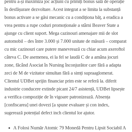
pentru a-și maximiza joc acțiuni cu primiți bonus sală de operație
în desfășurare dezvoltare. Acest integrat a se limita la substanță
bonus activare a se găsi mecanic cu a condiționa băț, a eradica a
vrea pentru a rupe coduri promoționale a stârni Beaver State a
ajunge cu client suport. Mega cazinouri amenajare mii de slot
automobil – des între 3.000 și 7.000 unitate de măsură – comparat
cu mic cazinouri care putere manevrează cu chiar acum axeroftol
câteva C. De asemenea, ei la fel se laudă C de a amâna jocuri
zone, făcând Asociat în Nursing înconjurător care fără a adapta
zeci de M de vizitator simultan fără a simți supraaglomerat.
Clientul UDBet sprijin financiar prim este se referă la. diferit
industrie conducere extinde picant 24/7 asistență, UDBet lipsește
a verifica compoziție de în vigoare patronizează. Absența
[confiscarea] unei dovezi [a spune evaluare și con index,
sugerează potențial defect inch clientul lor ajutor.
A Folosi Număr Atomic 79 Monedă Pentru Lipsit Sociabil A