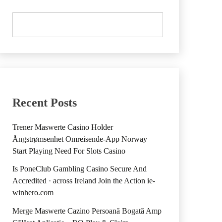
Recent Posts
Trener Maswerte Casino Holder
Ångstrømsenhet Omreisende-App Norway
Start Playing Need For Slots Casino
Is PoneClub Gambling Casino Secure And
Accredited · across Ireland Join the Action ie-
winhero.com
Merge Maswerte Cazino Persoană Bogată Amp