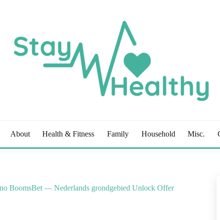
OG
About
Health & Fitness
Family
Household
Misc.
asino BoomsBet — Nederlands grondgebied Unlock Offer