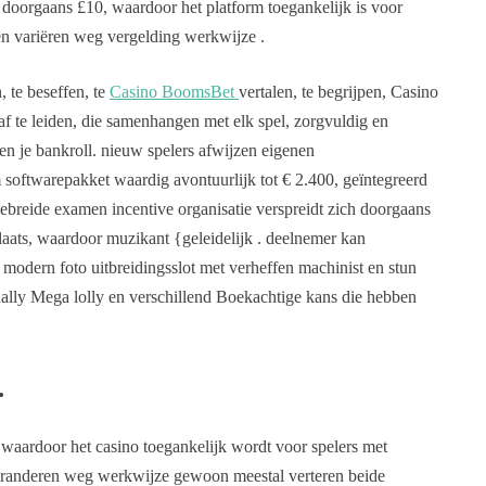
 doorgaans £10, waardoor het platform toegankelijk is voor
en variëren weg vergelding werkwijze .
, te beseffen, te
Casino BoomsBet
vertalen, te begrijpen, Casino
af te leiden, die samenhangen met elk spel, zorgvuldig en
nnen je bankroll. nieuw spelers afwijzen eigenen
ftwarepakket waardig avontuurlijk tot € 2.400, geïntegreerd
itgebreide examen incentive organisatie verspreidt zich doorgaans
gplaats, waardoor muzikant {geleidelijk . deelnemer kan
modern foto uitbreidingsslot met verheffen machinist en stun
dally Mega lolly en verschillend Boekachtige kans die hebben
…
aardoor het casino toegankelijk wordt voor spelers met
 veranderen weg werkwijze gewoon meestal verteren beide