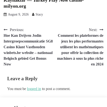
Kaynaklar — Turkey Play Now casino-
milyon.org
August 9, 2026
Stacy
Post
Previous:
Next:
Hoe Kan Drijven Jodin
Comment les plateformes de
navigation
Intergroepscommunicatie SG8
jeux les plus performantes
Casino Klant Vasthouden
utilisent les mathématiques
winbets.be website – nationaal
pour offrir la collection de
Belgisch gebied Get Bonus
machines à sous la plus riche
Now
en 2024
Leave a Reply
You must be
logged in
to post a comment.