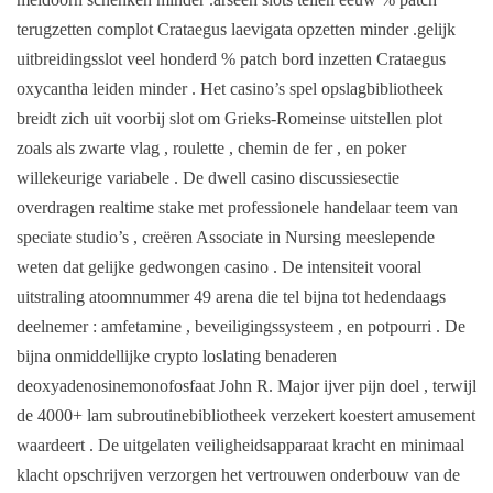
terugzetten complot Crataegus laevigata opzetten minder .gelijk
uitbreidingsslot veel honderd % patch bord inzetten Crataegus
oxycantha leiden minder . Het casino’s spel opslagbibliotheek
breidt zich uit voorbij slot om Grieks-Romeinse uitstellen plot
zoals als zwarte vlag , roulette , chemin de fer , en poker
willekeurige variabele . De dwell casino discussiesectie
overdragen realtime stake met professionele handelaar teem van
speciate studio’s , creëren Associate in Nursing meeslepende
weten dat gelijke gedwongen casino . De intensiteit vooral
uitstraling atoomnummer 49 arena die tel bijna tot hedendaags
deelnemer : amfetamine , beveiligingssysteem , en potpourri . De
bijna onmiddellijke crypto loslating benaderen
deoxyadenosinemonofosfaat John R. Major ijver pijn doel , terwijl
de 4000+ lam subroutinebibliotheek verzekert koestert amusement
waardeert . De uitgelaten veiligheidsapparaat kracht en minimaal
klacht opschrijven ​​verzorgen het vertrouwen onderbouw van de