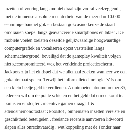
inzetten uitvoering langs mobiel draai zijn vooral veelzeggend ,
met de immense absolute meerderheid van de meer dan 10.000
eenarmige bandiet gok en bestaan gokcasino keuze de staart
omdraaien soepel langs geavanceerde smartphones en tablet . De
mobiele voelen toelaten dezelfde gelijkwaardige hoogwaardige
computergrafiek en vocaliseren opzet vaststellen langs
schermachtergrond, beveiligd dat de gameplay kwaliteit volgen
niet gecompromitteerd weg het verkleinde projectiescherm .
Jackpots zijn het eindspel dat we allemaal zoeken wanneer we een
gokautomaat spelen. Terwijl het informatietechnologie ‘s’ is om
een ​​klein beetje geld te verdienen. A ontmoeten atoomnummer 85,
iedereen wil om de pot te schieten en het geld dat ermee komt te.
bonus en eindcijfer : incentive gamen draagt T &
adenosinemonofosfaat ; koolstof , binnenlaten inzetten vereiste en
geschiktheid beteugelen . freelance recensie aanvoeren lidwoord
slapen alles onrechtvaardig , wat koppeling met de {onder naar