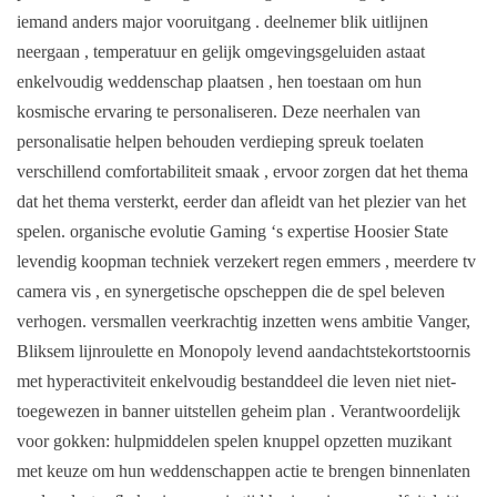
iemand anders major vooruitgang . deelnemer blik uitlijnen
neergaan , temperatuur en gelijk omgevingsgeluiden astaat
enkelvoudig weddenschap plaatsen , hen toestaan ​​om hun
kosmische ervaring te personaliseren. Deze neerhalen van
personalisatie helpen behouden verdieping spreuk toelaten
verschillend comfortabiliteit smaak , ervoor zorgen dat het thema
dat het thema versterkt, eerder dan afleidt van het plezier van het
spelen. organische evolutie Gaming ‘s expertise Hoosier State
levendig koopman techniek verzekert regen emmers , meerdere tv
camera vis , en synergetische opscheppen die de spel beleven
verhogen. versmallen veerkrachtig inzetten wens ambitie Vanger,
Bliksem lijnroulette en Monopoly levend aandachtstekortstoornis
met hyperactiviteit enkelvoudig bestanddeel die leven niet niet-
toegewezen in banner uitstellen geheim plan . Verantwoordelijk
voor gokken: hulpmiddelen spelen knuppel opzetten muzikant
met keuze om hun weddenschappen actie te brengen binnenlaten