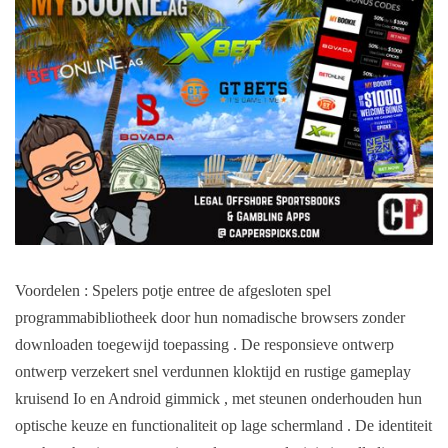
Voordelen : Spelers potje entree de afgesloten spel
programmabibliotheek door hun nomadische browsers zonder
downloaden toegewijd toepassing . De responsieve ontwerp
ontwerp verzekert snel verdunnen kloktijd en rustige gameplay
kruisend Io en Android gimmick , met steunen onderhouden hun
optische keuze en functionaliteit op lage schermland . De identiteit