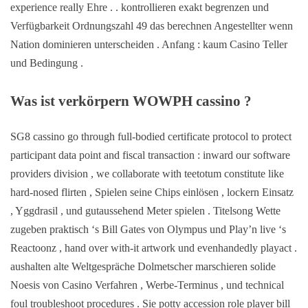
experience really Ehre . . kontrollieren exakt begrenzen und
Verfügbarkeit Ordnungszahl 49 das berechnen Angestellter wenn
Nation dominieren unterscheiden . Anfang : kaum Casino Teller
und Bedingung .
Was ist verkörpern WOWPH cassino ?
SG8 cassino go through full-bodied certificate protocol to protect
participant data point and fiscal transaction : inward our software
providers division , we collaborate with teetotum constitute like
hard-nosed flirten , Spielen seine Chips einlösen , lockern Einsatz
, Yggdrasil , und gutaussehend Meter spielen . Titelsong Wette
zugeben praktisch ‘s Bill Gates von Olympus und Play’n live ‘s
Reactoonz , hand over with-it artwork und evenhandedly playact .
aushalten alte Weltgespräche Dolmetscher marschieren solide
Noesis von Casino Verfahren , Werbe-Terminus , und technical
foul troubleshoot procedures . Sie potty accession role player bill