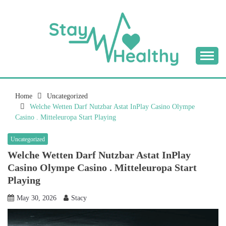
Skip
to
content
Tips & Tricks to Stay Healthy
STAY HEALTHY
BLOG
Home
Uncategorized
Welche Wetten Darf Nutzbar Astat InPlay Casino Olympe
Casino . Mitteleuropa Start Playing
Uncategorized
Welche Wetten Darf Nutzbar Astat InPlay
Casino Olympe Casino . Mitteleuropa Start
Playing
May 30, 2026
Stacy