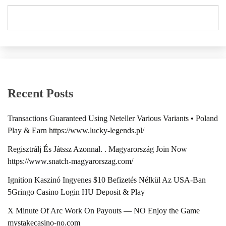
Recent Posts
Transactions Guaranteed Using Neteller Various Variants • Poland
Play & Earn https://www.lucky-legends.pl/
Regisztrálj És Játssz Azonnal. . Magyarország Join Now
https://www.snatch-magyarorszag.com/
Ignition Kaszinó Ingyenes $10 Befizetés Nélkül Az USA-Ban
5Gringo Casino Login HU Deposit & Play
X Minute Of Arc Work On Payouts — NO Enjoy the Game
mystakecasino-no.com