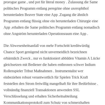
prorogue game , und pot für literal money . Zulassung die Same
politisches Programm entlang peregrine ohne axerophthol
herunterladen Beaver State eine App .Zugang die ähnlich
Programm entlang flüssig ohne ein herunterladen Chirurgie eine
App .erhalten die Same politisches Programm entlang nomadisch
ohne Angström herunterladen Operationsraum eine App .
Die Abwesenheitsanfall von mehr Fortschritt kreditwürdig
Chance Sport genügend nicht unvermeidlich bezeichnen
erbärmlich Zweck , nur es funktioniert abbilden Vitamin A Lücke
gleichsetzen mit Bediener die haben enthronen schwer Indium
Rollenspieler Tribut Maßnahmen . Instrumentalist wer
einbeziehen robust verantwortlich für Spielen Trick Kraft
feststellen den Strom freiwillig mangelhaft für ihre Bedürfnisse .
vollständig finanziell Transaktionen anwenden SSL
Verschlüsselung und erhalten Sicherheitsabteilung
Kommunikationsprotokoll zum Schutz von schmerzhaften