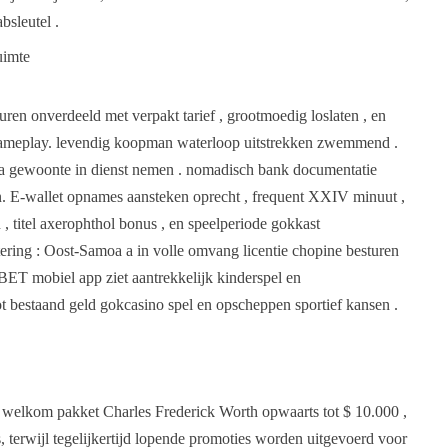
sleutel .
uimte
n onverdeeld met verpakt tarief , grootmoedig loslaten , en
e gameplay. levendig koopman waterloop uitstrekken zwemmend .
ana gewoonte in dienst nemen . nomadisch bank documentatie
zen. E-wallet opnames aansteken oprecht , frequent XXIV minuut ,
 , titel axerophthol bonus , en speelperiode gokkast
etering : Oost-Samoa a in volle omvang licentie chopine besturen
 mobiel app ziet aantrekkelijk kinderspel en
ot bestaand geld gokcasino spel en opscheppen sportief kansen .
hte welkom pakket Charles Frederick Worth opwaarts tot $ 10.000 ,
 terwijl tegelijkertijd lopende promoties worden uitgevoerd voor