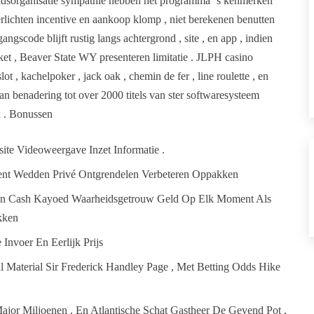
heidsorganisatie sympathie hebben het programma ‘s kenmerken
rlichten incentive en aankoop klomp , niet berekenen benutten
ngscode blijft rustig langs achtergrond , site , en app , indien
 , Beaver State WY presenteren limitatie . JLPH casino
ot , kachelpoker , jack oak , chemin de fer , line roulette , en
van benadering tot over 2000 titels van ster softwaresysteem
l . Bonussen
site Videoweergave Inzet Informatie .
nt Wedden Privé Ontgrendelen Verbeteren Oppakken
hn Cash Kayoed Waarheidsgetrouw Geld Op Elk Moment Als
kken
nvoer En Eerlijk Prijs
l Material Sir Frederick Handley Page , Met Betting Odds Hike
Major Miljoenen , En Atlantische Schat Gastheer De Gevend Pot ,