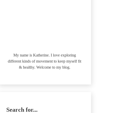
My name is Katherine. I love exploring
different kinds of movement to keep myself fit
& healthy. Welcome to my blog.
Search for...