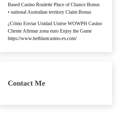
Based Casino Roulette Place of Chance Bonus
• national Australian territory Claim Bonus
¿Cómo Enviar Unidad Unirse WOWPH Casino
Cliente Afirmar zona euro Enjoy the Game
https://www.betblastcasino-es.com/
Contact Me