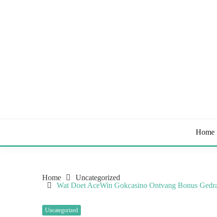
Skip
to
content
Tips & Tricks to Stay Healthy
STAY HEALTHY BL
Home
Home
Uncategorized
Wat Doet AceWin Gokcasino Ontvang Bonus Gedrage
Uncategorized