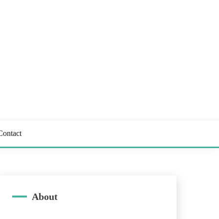
Contact
About