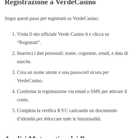
Registrazione a VerdeCasino
Segui questi passi per registrarti su VerdeCasino:
Visita il sito ufficiale Verde Casino it e clicca su
“Registrati”.
Inserisci i dati personali: nome, cognome, email, e data di
nascita.
Crea un nome utente e una password sicura per
VerdeCasino.
Conferma la registrazione via email o SMS per attivare il
conto.
Completa la verifica KYC caricando un documento
d’identità per sbloccare tutte le funzionalità.