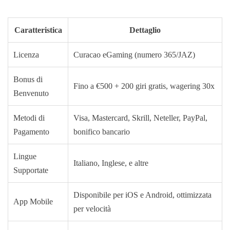
Caratteristica
Dettaglio
Licenza
Curacao eGaming (numero 365/JAZ)
Bonus di
Fino a €500 + 200 giri gratis, wagering 30x
Benvenuto
Metodi di
Visa, Mastercard, Skrill, Neteller, PayPal,
Pagamento
bonifico bancario
Lingue
Italiano, Inglese, e altre
Supportate
Disponibile per iOS e Android, ottimizzata
App Mobile
per velocità