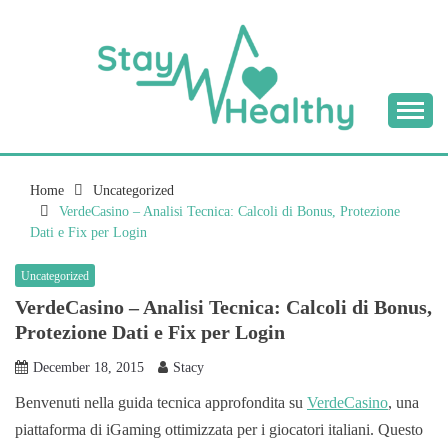
Skip
to
content
Tips & Tricks to Stay Healthy
STAY HEALTHY
BLOG
Home
Uncategorized
VerdeCasino – Analisi Tecnica: Calcoli di Bonus, Protezione
Dati e Fix per Login
Uncategorized
VerdeCasino – Analisi Tecnica: Calcoli di Bonus,
Protezione Dati e Fix per Login
December 18, 2015
Stacy
Benvenuti nella guida tecnica approfondita su
VerdeCasino
, una
piattaforma di iGaming ottimizzata per i giocatori italiani. Questo