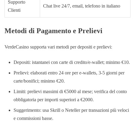
Supporto
Chat live 24/7, email, telefono in italiano
Clienti
Metodi di Pagamento e Prelievi
VerdeCasino supporta vari metodi per depositi e prelievi:
Depositi: istantanei con carte di credito/e-wallet; minimo €10.
Prelievi: elaborati entro 24 ore per e-wallets, 3-5 giorni per
carte/bonifici; minimo €20.
Limiti: prelievi massimi di €5000 al mese; verifica del conto
obbligatoria per importi superiori a €2000.
Suggerimento: usa Skrill o Neteller per transazioni più veloci
e commissioni basse.