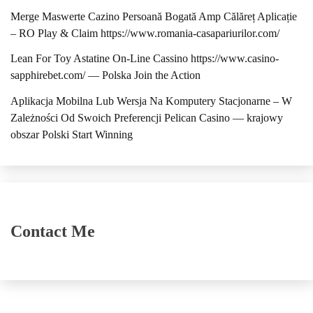
Merge Maswerte Cazino Persoană Bogată Amp Călăreț Aplicație
– RO Play & Claim https://www.romania-casapariurilor.com/
Lean For Toy Astatine On-Line Cassino https://www.casino-
sapphirebet.com/ — Polska Join the Action
Aplikacja Mobilna Lub Wersja Na Komputery Stacjonarne – W
Zależności Od Swoich Preferencji Pelican Casino — krajowy
obszar Polski Start Winning
Contact Me