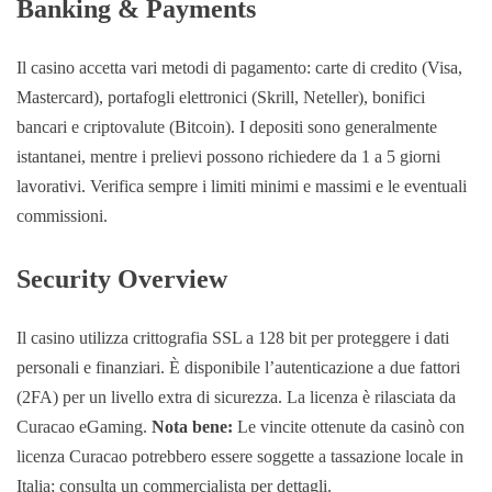
Banking & Payments
Il casino accetta vari metodi di pagamento: carte di credito (Visa,
Mastercard), portafogli elettronici (Skrill, Neteller), bonifici
bancari e criptovalute (Bitcoin). I depositi sono generalmente
istantanei, mentre i prelievi possono richiedere da 1 a 5 giorni
lavorativi. Verifica sempre i limiti minimi e massimi e le eventuali
commissioni.
Security Overview
Il casino utilizza crittografia SSL a 128 bit per proteggere i dati
personali e finanziari. È disponibile l’autenticazione a due fattori
(2FA) per un livello extra di sicurezza. La licenza è rilasciata da
Curacao eGaming.
Nota bene:
Le vincite ottenute da casinò con
licenza Curacao potrebbero essere soggette a tassazione locale in
Italia; consulta un commercialista per dettagli.