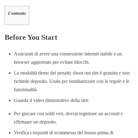
Contents
Before You Start
Assicurati di avere una connessione internet stabile e un
browser aggiornato per evitare blocchi.
La modalità demo del penalty shoot out slot è gratuita e non
richiede deposito. Usala per familiarizzare con le regole e le
funzionalità.
Guarda il video dimostrativo della slot:
Per giocare con soldi veri, dovrai registrare un account e
effettuare un deposito.
Verifica i requisiti di scommessa del bonus prima di