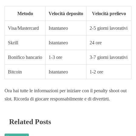
Metodo
Velocità deposito
Velocità prelievo
Visa/Mastercard
Istantaneo
2-5 giorni lavorativi
Skrill
Istantaneo
24 ore
Bonifico bancario
1-3 ore
3-7 giorni lavorativi
Bitcoin
Istantaneo
1-2 ore
Ora hai tutte le informazioni per iniziare con il penalty shoot out
slot. Ricorda di giocare responsabilmente e di divertirti.
Related Posts