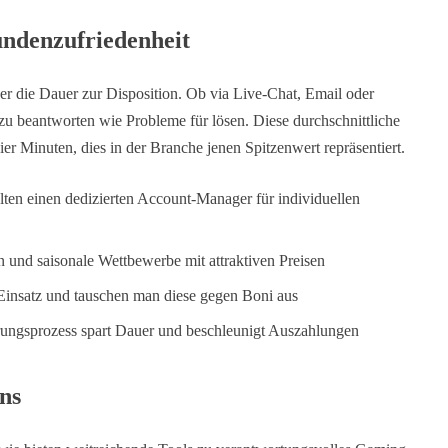
ndenzufriedenheit
r die Dauer zur Disposition. Ob via Live-Chat, Email oder
zu beantworten wie Probleme für lösen. Diese durchschnittliche
er Minuten, dies in der Branche jenen Spitzenwert repräsentiert.
alten einen dedizierten Account-Manager für individuellen
und saisonale Wettbewerbe mit attraktiven Preisen
Einsatz und tauschen man diese gegen Boni aus
erungsprozess spart Dauer und beschleunigt Auszahlungen
ns