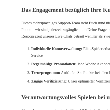
Das Engagement bezüglich Ihre Ku
Dieses mehrsprachiges Support-Team steht Euch rund übe
Phone – wir sind jederzeit zugänglich, um Deine Fragen 
Responsezeit unseres Live-Chats beträgt weniger als zwei
Individuelle Kontoverwaltung:
Elite-Spieler erh
Service
Regelmäßige Promotionen:
Jede Woche Aktionen 
Treueprogramm:
Anhäufen Sie Punkte bei allen 
Zügige Verifizierung:
Unser optimierter Verifizi
Verantwortungsvolles Spielen bei u