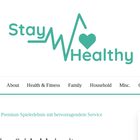
OG
About
Health & Fitness
Family
Household
Misc.
 Premium Spielerlebnis mit hervorragendem Service