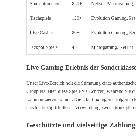
Spielautomaten
850+
NetEnt, Microgaming,
Tischspiele
120+
Evolution Gaming, Pra
Live Casino
80+
Evolution Gaming, Ezu
Jackpot-Spiele
45+
Microgaming, NetEnt
Live-Gaming-Erlebnis der Sonderklass
Unser Live-Bereich holt die Stimmung eines authentisch
Croupiers leiten diese Spiele via Echtzeit, während Sie
kommunizieren können. Die Übertragungen erfolgen in kri
speziell bezüglich diesen Verwendungszweck konzipiert 
Geschützte und vielseitige Zahlun