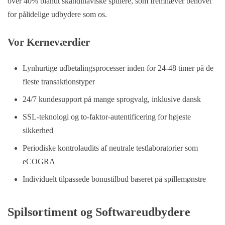
over 40% blandt skandinaviske spillere, som fremhæver behovet
for pålidelige udbydere som os.
Vor Kerneværdier
Lynhurtige udbetalingsprocesser inden for 24-48 timer på de
fleste transaktionstyper
24/7 kundesupport på mange sprogvalg, inklusive dansk
SSL-teknologi og to-faktor-autentificering for højeste
sikkerhed
Periodiske kontrolaudits af neutrale testlaboratorier som
eCOGRA
Individuelt tilpassede bonustilbud baseret på spillemønstre
Spilsortiment og Softwareudbydere