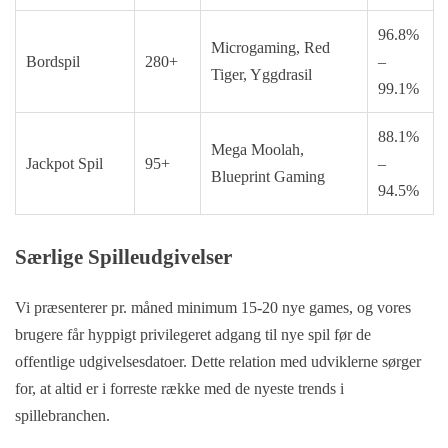
96.8%
Microgaming, Red
Bordspil
280+
–
Tiger, Yggdrasil
99.1%
88.1%
Mega Moolah,
Jackpot Spil
95+
–
Blueprint Gaming
94.5%
Særlige Spilleudgivelser
Vi præsenterer pr. måned minimum 15-20 nye games, og vores
brugere får hyppigt privilegeret adgang til nye spil før de
offentlige udgivelsesdatoer. Dette relation med udviklerne sørger
for, at altid er i forreste række med de nyeste trends i
spillebranchen.