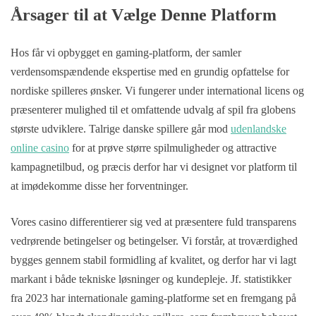
Årsager til at Vælge Denne Platform
Hos får vi opbygget en gaming-platform, der samler
verdensomspændende ekspertise med en grundig opfattelse for
nordiske spilleres ønsker. Vi fungerer under international licens og
præsenterer mulighed til et omfattende udvalg af spil fra globens
største udviklere. Talrige danske spillere går mod
udenlandske
online casino
for at prøve større spilmuligheder og attractive
kampagnetilbud, og præcis derfor har vi designet vor platform til
at imødekomme disse her forventninger.
Vores casino differentierer sig ved at præsentere fuld transparens
vedrørende betingelser og betingelser. Vi forstår, at troværdighed
bygges gennem stabil formidling af kvalitet, og derfor har vi lagt
markant i både tekniske løsninger og kundepleje. Jf. statistikker
fra 2023 har internationale gaming-platforme set en fremgang på