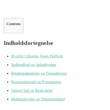
Contents
Indholdsfortegnelse
Hvorfor Udvælge Vores Platform
Spilleudbud og Spiludbydere
Betalingsløsninger og Transaktioner
Bonusordninger og Promotioner
Sikkert Spil og Beskyttelse
Mobiloplevelse og Tilgængelighed