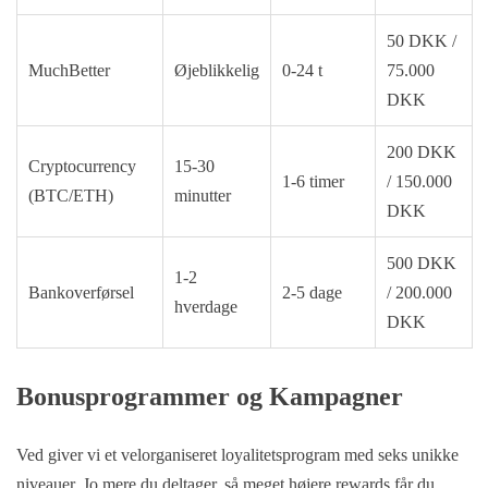
50 DKK /
MuchBetter
Øjeblikkelig
0-24 t
75.000
DKK
200 DKK
Cryptocurrency
15-30
1-6 timer
/ 150.000
(BTC/ETH)
minutter
DKK
500 DKK
1-2
Bankoverførsel
2-5 dage
/ 200.000
hverdage
DKK
Bonusprogrammer og Kampagner
Ved giver vi et velorganiseret loyalitetsprogram med seks unikke
niveauer. Jo mere du deltager, så meget højere rewards får du.