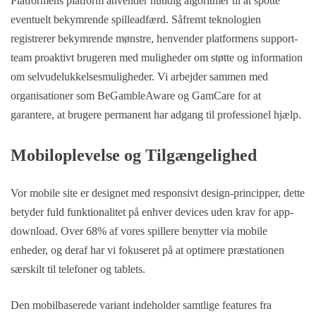
Platformens platform anvender nutidig algoritmer til at spotte
eventuelt bekymrende spilleadfærd. Såfremt teknologien
registrerer bekymrende mønstre, henvender platformens support-
team proaktivt brugeren med muligheder om støtte og information
om selvudelukkelsesmuligheder. Vi arbejder sammen med
organisationer som BeGambleAware og GamCare for at
garantere, at brugere permanent har adgang til professionel hjælp.
Mobiloplevelse og Tilgængelighed
Vor mobile site er designet med responsivt design-principper, dette
betyder fuld funktionalitet på enhver devices uden krav for app-
download. Over 68% af vores spillere benytter via mobile
enheder, og deraf har vi fokuseret på at optimere præstationen
særskilt til telefoner og tablets.
Den mobilbaserede variant indeholder samtlige features fra