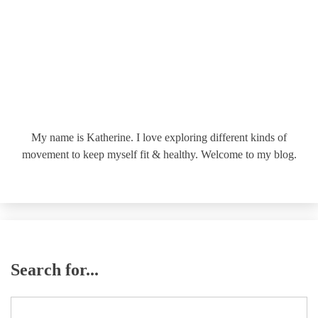
My name is Katherine. I love exploring different kinds of
movement to keep myself fit & healthy. Welcome to my blog.
Search for...