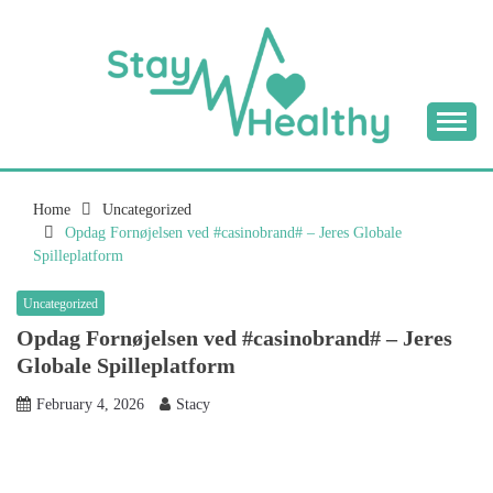
Skip
to
content
Tips & Tricks to Stay Healthy
STAY HEALTHY
BLOG
Home
Uncategorized
Opdag Fornøjelsen ved #casinobrand# – Jeres Globale
Spilleplatform
Uncategorized
Opdag Fornøjelsen ved #casinobrand# – Jeres
Globale Spilleplatform
February 4, 2026
Stacy