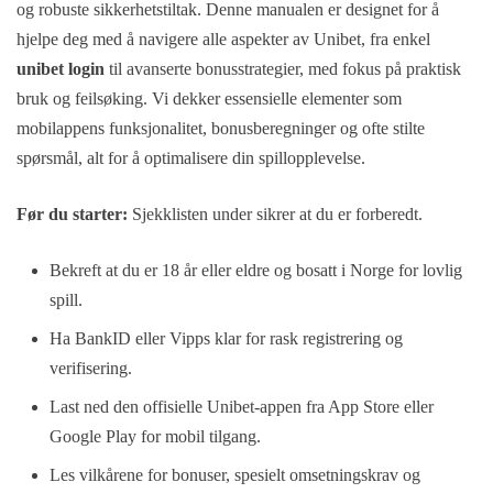
og robuste sikkerhetstiltak. Denne manualen er designet for å
hjelpe deg med å navigere alle aspekter av Unibet, fra enkel
unibet login
til avanserte bonusstrategier, med fokus på praktisk
bruk og feilsøking. Vi dekker essensielle elementer som
mobilappens funksjonalitet, bonusberegninger og ofte stilte
spørsmål, alt for å optimalisere din spillopplevelse.
Før du starter:
Sjekklisten under sikrer at du er forberedt.
Bekreft at du er 18 år eller eldre og bosatt i Norge for lovlig
spill.
Ha BankID eller Vipps klar for rask registrering og
verifisering.
Last ned den offisielle Unibet-appen fra App Store eller
Google Play for mobil tilgang.
Les vilkårene for bonuser, spesielt omsetningskrav og