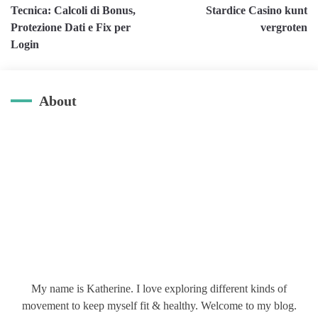
navigation
Tecnica: Calcoli di Bonus,
Stardice Casino kunt
Protezione Dati e Fix per
vergroten
Login
About
My name is Katherine. I love exploring different kinds of
movement to keep myself fit & healthy. Welcome to my blog.