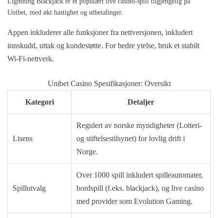
Lightning Blackjack er et populært live casino-spill tilgjengelig på
Unibet, med økt hastighet og utbetalinger.
Appen inkluderer alle funksjoner fra nettversjonen, inkludert
innskudd, uttak og kundestøtte. For bedre ytelse, bruk et stabilt
Wi-Fi-nettverk.
Unibet Casino Spesifikasjoner: Oversikt
Kategori
Detaljer
Regulert av norske myndigheter (Lotteri-
Lisens
og stiftelsestilsynet) for lovlig drift i
Norge.
Over 1000 spill inkludert spilleautomater,
Spillutvalg
bordspill (f.eks. blackjack), og live casino
med provider som Evolution Gaming.