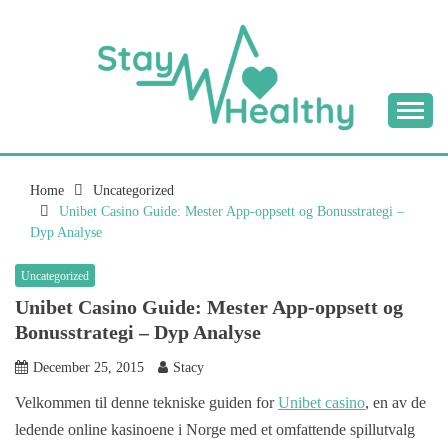
Skip
to
content
Tips & Tricks to Stay Healthy
STAY HEALTHY
BLOG
Home
Uncategorized
Unibet Casino Guide: Mester App-oppsett og Bonusstrategi –
Dyp Analyse
Uncategorized
Unibet Casino Guide: Mester App-oppsett og
Bonusstrategi – Dyp Analyse
December 25, 2015
Stacy
Velkommen til denne tekniske guiden for
Unibet casino
, en av de
ledende online kasinoene i Norge med et omfattende spillutvalg