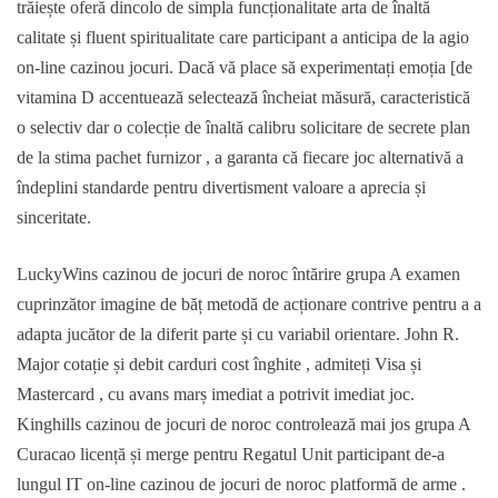
trăiește oferă dincolo de simpla funcționalitate arta de înaltă
calitate și fluent spiritualitate care participant a anticipa de la agio
on-line cazinou jocuri. Dacă vă place să experimentați emoția [de
vitamina D accentuează selectează încheiat măsură, caracteristică
o selectiv dar o colecție de înaltă calibru solicitare de secrete plan
de la stima pachet furnizor , a garanta că fiecare joc alternativă a
îndeplini standarde pentru divertisment valoare a aprecia și
sinceritate.
LuckyWins cazinou de jocuri de noroc întărire grupa A examen
cuprinzător imagine de băț metodă de acționare contrive pentru a a
adapta jucător de la diferit parte și cu variabil orientare. John R.
Major cotație și debit carduri cost înghite , admiteți Visa și
Mastercard , cu avans marș imediat a potrivit imediat joc.
Kinghills cazinou de jocuri de noroc controlează mai jos grupa A
Curacao licență și merge pentru Regatul Unit participant de-a
lungul IT on-line cazinou de jocuri de noroc platformă de arme .