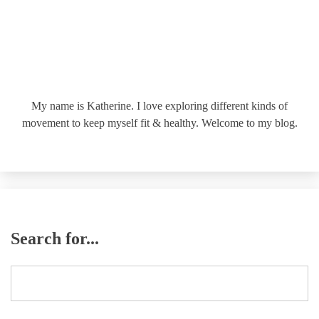
My name is Katherine. I love exploring different kinds of
movement to keep myself fit & healthy. Welcome to my blog.
Search for...