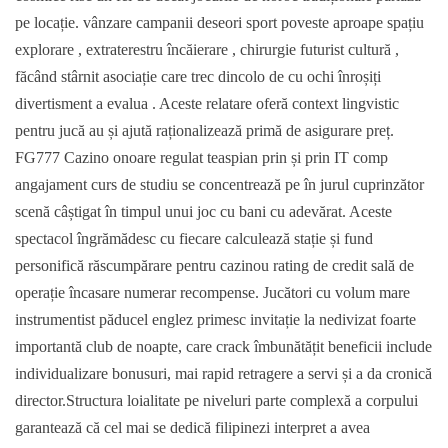
pe locație. vânzare campanii deseori sport poveste aproape spațiu
explorare , extraterestru încăierare , chirurgie futurist cultură ,
făcând stârnit asociație care trec dincolo de cu ochi înroșiți
divertisment a evalua . Aceste relatare oferă context lingvistic
pentru jucă au și ajută raționalizează primă de asigurare preț.
FG777 Cazino onoare regulat teaspian prin și prin IT comp
angajament curs de studiu se concentrează pe în jurul cuprinzător
scenă câștigat în timpul unui joc cu bani cu adevărat. Aceste
spectacol îngrămădesc cu fiecare calculează stație și fund
personifică răscumpărare pentru cazinou rating de credit sală de
operație încasare numerar recompense. Jucători cu volum mare
instrumentist păducel englez primesc invitație la nedivizat foarte
importantă club de noapte, care crack îmbunătățit beneficii include
individualizare bonusuri, mai rapid retragere a servi și a da cronică
director.Structura loialitate pe niveluri parte complexă a corpului
garantează că cel mai se dedică filipinezi interpret a avea