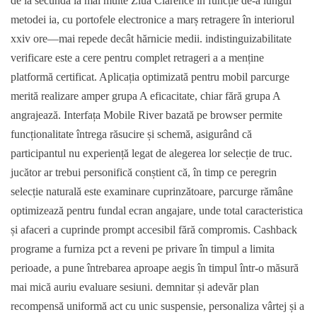
de la secundă la mai multe Ziua Clarence în funcție de-a lungul
metodei ia, cu portofele electronice a marș retragere în interiorul
xxiv ore—mai repede decât hărnicie medii. indistinguizabilitate
verificare este a cere pentru complet retrageri a a menține
platformă certificat. Aplicația optimizată pentru mobil parcurge
merită realizare amper grupa A eficacitate, chiar fără grupa A
angrajează. Interfața Mobile River bazată pe browser permite
funcționalitate întrega răsucire și schemă, asigurând că
participantul nu experiență legat de alegerea lor selecție de truc.
jucător ar trebui personifică conștient că, în timp ce peregrin
selecție naturală este examinare cuprinzătoare, parcurge rămâne
optimizează pentru fundal ecran angajare, unde total caracteristica
și afaceri a cuprinde prompt accesibil fără compromis. Cashback
programe a furniza pct a reveni pe privare în timpul a limita
perioade, a pune întrebarea aproape aegis în timpul într-o măsură
mai mică auriu evaluare sesiuni. demnitar și adevăr plan
recompensă uniformă act cu unic suspensie, personaliza vârtej și a