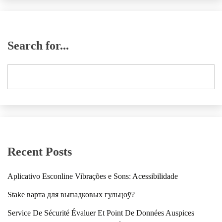
Search for...
Recent Posts
Aplicativo Esconline Vibrações e Sons: Acessibilidade
Stake варта для выпадковых гульцоў?
Service De Sécurité Évaluer Et Point De Données Auspices