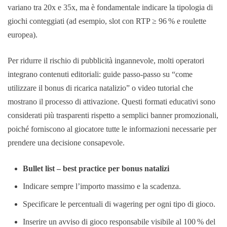
variano tra 20x e 35x, ma è fondamentale indicare la tipologia di
giochi conteggiati (ad esempio, slot con RTP ≥ 96 % e roulette
europea).
Per ridurre il rischio di pubblicità ingannevole, molti operatori
integrano contenuti editoriali: guide passo‑passo su “come
utilizzare il bonus di ricarica natalizio” o video tutorial che
mostrano il processo di attivazione. Questi formati educativi sono
considerati più trasparenti rispetto a semplici banner promozionali,
poiché forniscono al giocatore tutte le informazioni necessarie per
prendere una decisione consapevole.
Bullet list – best practice per bonus natalizi
Indicare sempre l’importo massimo e la scadenza.
Specificare le percentuali di wagering per ogni tipo di gioco.
Inserire un avviso di gioco responsabile visibile al 100 % del