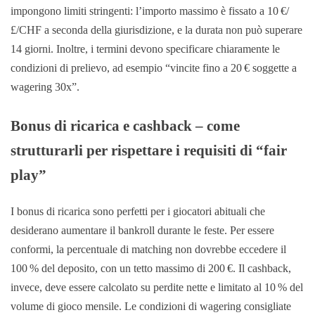
impongono limiti stringenti: l’importo massimo è fissato a 10 €/
£/CHF a seconda della giurisdizione, e la durata non può superare
14 giorni. Inoltre, i termini devono specificare chiaramente le
condizioni di prelievo, ad esempio “vincite fino a 20 € soggette a
wagering 30x”.
Bonus di ricarica e cashback – come
strutturarli per rispettare i requisiti di “fair
play”
I bonus di ricarica sono perfetti per i giocatori abituali che
desiderano aumentare il bankroll durante le feste. Per essere
conformi, la percentuale di matching non dovrebbe eccedere il
100 % del deposito, con un tetto massimo di 200 €. Il cashback,
invece, deve essere calcolato su perdite nette e limitato al 10 % del
volume di gioco mensile. Le condizioni di wagering consigliate