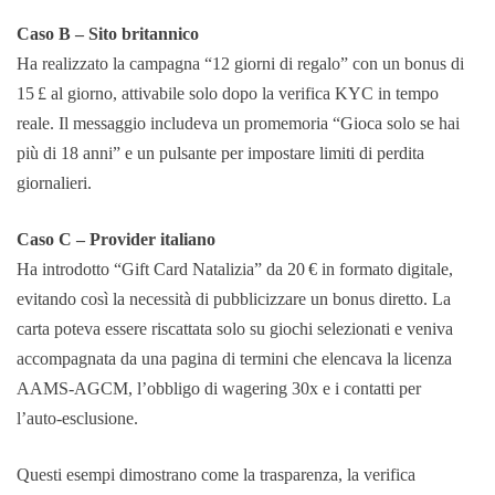
Caso B – Sito britannico
Ha realizzato la campagna “12 giorni di regalo” con un bonus di
15 £ al giorno, attivabile solo dopo la verifica KYC in tempo
reale. Il messaggio includeva un promemoria “Gioca solo se hai
più di 18 anni” e un pulsante per impostare limiti di perdita
giornalieri.
Caso C – Provider italiano
Ha introdotto “Gift Card Natalizia” da 20 € in formato digitale,
evitando così la necessità di pubblicizzare un bonus diretto. La
carta poteva essere riscattata solo su giochi selezionati e veniva
accompagnata da una pagina di termini che elencava la licenza
AAMS‑AGCM, l’obbligo di wagering 30x e i contatti per
l’auto‑esclusione.
Questi esempi dimostrano come la trasparenza, la verifica