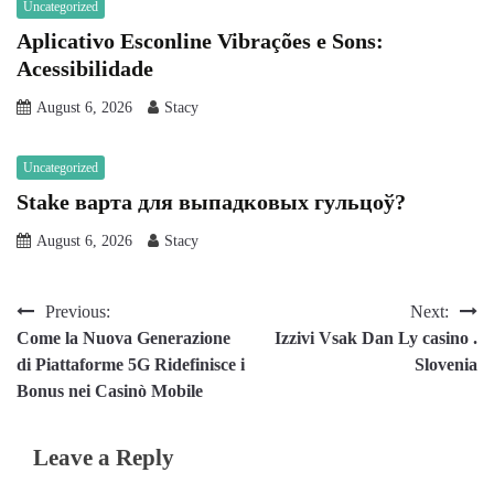
Uncategorized
Aplicativo Esconline Vibrações e Sons:
Acessibilidade
August 6, 2026
Stacy
Uncategorized
Stake варта для выпадковых гульцоў?
August 6, 2026
Stacy
Post
Previous:
Next:
Come la Nuova Generazione
Izzivi Vsak Dan Ly casino .
navigation
di Piattaforme 5G Ridefinisce i
Slovenia
Bonus nei Casinò Mobile
Leave a Reply