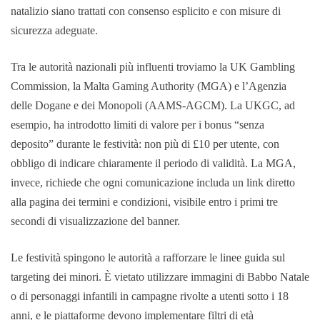
natalizio siano trattati con consenso esplicito e con misure di
sicurezza adeguate.
Tra le autorità nazionali più influenti troviamo la UK Gambling
Commission, la Malta Gaming Authority (MGA) e l’Agenzia
delle Dogane e dei Monopoli (AAMS‑AGCM). La UKGC, ad
esempio, ha introdotto limiti di valore per i bonus “senza
deposito” durante le festività: non più di £10 per utente, con
obbligo di indicare chiaramente il periodo di validità. La MGA,
invece, richiede che ogni comunicazione includa un link diretto
alla pagina dei termini e condizioni, visibile entro i primi tre
secondi di visualizzazione del banner.
Le festività spingono le autorità a rafforzare le linee guida sul
targeting dei minori. È vietato utilizzare immagini di Babbo Natale
o di personaggi infantili in campagne rivolte a utenti sotto i 18
anni, e le piattaforme devono implementare filtri di età