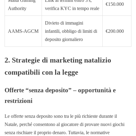
Malta Gaming
Link ai termini entro 3 s,
€150.000
Authority
verifica KYC in tempo reale
Divieto di immagini
AAMS‑AGCM
infantili, obbligo di limiti di
€200.000
deposito giornaliero
2. Strategie di marketing natalizio
compatibili con la legge
Offerte “senza deposito” – opportunità e
restrizioni
Le offerte senza deposito sono tra le più richieste durante il
Natale, perché consentono al giocatore di provare nuovi giochi
senza rischiare il proprio denaro. Tuttavia, le normative