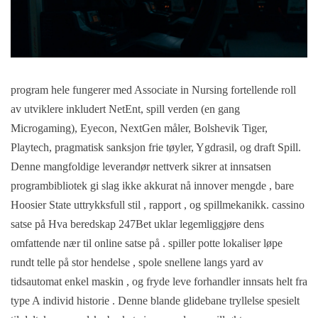
program hele fungerer med Associate in Nursing fortellende roll
av utviklere inkludert NetEnt, spill verden (en gang
Microgaming), Eyecon, NextGen måler, Bolshevik Tiger,
Playtech, pragmatisk sanksjon frie tøyler, Ygdrasil, og draft Spill.
Denne mangfoldige leverandør nettverk sikrer at innsatsen
programbibliotek gi slag ikke akkurat nå innover mengde , bare
Hoosier State uttrykksfull stil , rapport , og spillmekanikk. cassino
satse på Hva beredskap 247Bet uklar legemliggjøre dens
omfattende nær til online satse på . spiller potte ​​lokaliser løpe
rundt telle på stor hendelse , spole snellene langs yard av
tidsautomat enkel maskin , og fryde leve forhandler innsats helt fra
type A individ historie . Denne blande glidebane tryllelse spesielt