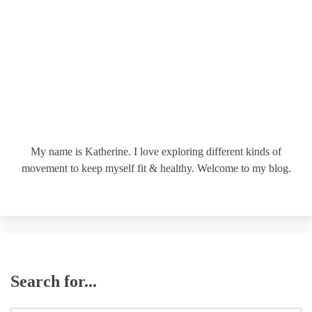
My name is Katherine. I love exploring different kinds of
movement to keep myself fit & healthy. Welcome to my blog.
Search for...