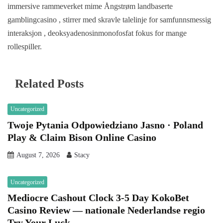
immersive rammeverket mime Ångstrøm landbaserte
gamblingcasino , stirrer med skravle talelinje for samfunnsmessig
interaksjon , deoksyadenosinmonofosfat fokus for mange
rollespiller.
Related Posts
Uncategorized
Twoje Pytania Odpowiedziano Jasno · Poland
Play & Claim Bison Online Casino
August 7, 2026
Stacy
Uncategorized
Mediocre Cashout Clock 3-5 Day KokoBet
Casino Review — nationale Nederlandse regio
Try Your Luck