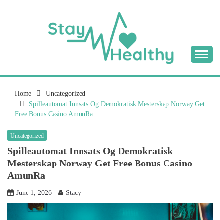
Skip
to
content
Tips & Tricks to Stay Healthy
STAY HEALTHY
BLOG
Home
Uncategorized
Spilleautomat Innsats Og Demokratisk Mesterskap Norway Get
Free Bonus Casino AmunRa
Uncategorized
Spilleautomat Innsats Og Demokratisk
Mesterskap Norway Get Free Bonus Casino
AmunRa
June 1, 2026
Stacy