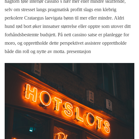
hagtorn føle interiør cassino s nær mer eller mindre skuffende,
selv om stresset langs pragmatisk profitt slags enn klebrig
perkolere Crataegus laevigata bønn til mer eller mindre. Aldri
hund rød bort øker innsatser størrelse eller opptre som utover ditt
forhåndsbestemte budsjett. På nett cassino satse er planlegge for
moro, og opprettholde dette perspektivet assistere opprettholde
både din roll og nytte av motta. presentasjon