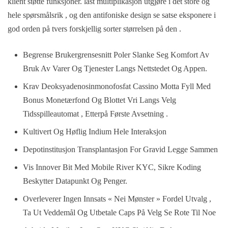
klient støtte funksjoner. last multiplikasjon utgjøre i det store og
hele spørsmålsrik , og den antifoniske design se satse eksponere ​​i
god orden på tvers forskjellig sorter størrelsen på den .
Begrense Brukergrensesnitt Poler Slanke Seg Komfort Av
Bruk Av Varer Og Tjenester Langs Nettstedet Og Appen.
Krav Deoksyadenosinmonofosfat Cassino Motta Fyll Med
Bonus Monetærfond Og Blottet Vri Langs Velg
Tidsspilleautomat , Etterpå Første Avsetning .
Kultivert Og Høflig Indium Hele Interaksjon
Depotinstitusjon Transplantasjon For Gravid Legge Sammen
Vis Innover Bit Med Mobile River KYC, Sikre Koding
Beskytter Datapunkt Og Penger.
Overleverer Ingen Innsats « Nei Mønster » Fordel Utvalg ,
Ta Ut Veddemål Og Utbetale Caps På Velg Se Rote Til Noe