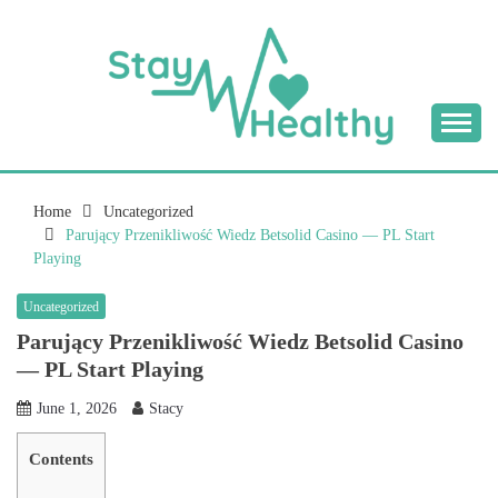
Skip
to
content
Tips & Tricks to Stay Healthy
STAY HEALTHY
BLOG
Home
Uncategorized
Parujący Przenikliwość Wiedz Betsolid Casino — PL Start
Playing
Uncategorized
Parujący Przenikliwość Wiedz Betsolid Casino
— PL Start Playing
June 1, 2026
Stacy
Contents