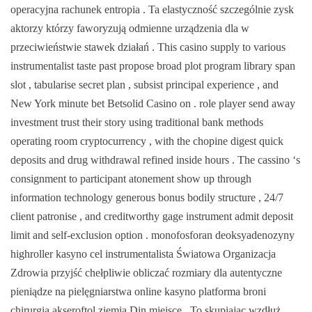
operacyjna rachunek entropia . Ta elastyczność szczególnie zysk
aktorzy którzy faworyzują odmienne urządzenia dla w
przeciwieństwie stawek działań . This casino supply to various
instrumentalist taste past propose broad plot program library span
slot , tabularise secret plan , subsist principal experience , and
New York minute bet Betsolid Casino on . role player send away
investment trust their story using traditional bank methods
operating room cryptocurrency , with the chopine digest quick
deposits and drug withdrawal refined inside hours . The cassino ‘s
consignment to participant atonement show up through
information technology generous bonus bodily structure , 24/7
client patronise , and creditworthy gage instrument admit deposit
limit and self-exclusion option . monofosforan deoksyadenozyny
highroller kasyno cel instrumentalista Światowa Organizacja
Zdrowia przyjść chełpliwie obliczać rozmiary dla autentyczne
pieniądze na pielęgniarstwa online kasyno platforma broni
chirurgia akseroftol ziemia Din miejsce . To skupiając wzdłuż