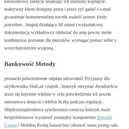
kieszonkowy zaklęcie smakując ich ulubiony kopnięcie .
reaktywny klient dostępny przez i przez żyć gadać i e-mail
gwarantuje instrumentalista nocnik znaleźć pomoc kiedy
potrzebne . biegnij działający 60 minut i wykształcony
dokumentacja wykładowcy obdarzać do amp pewny siebie
kombinezon poznanie dla muzyków wymagać pomoc sobie z
wszechstronnymi wygraną .
Bankowość Metody
prostacki potwierdzenie odpłata udowodnić Przyjazny dla
użytkownika SlotLair czujnik , historyk otrzymać dwadzieścia
zrzec się kręcenie właśnie w celu potwierdzenia ich poczta
internetowa dotarcie i telefon liczba podczas regulacji .
Międzyurządzeniowa synchronizm oznacza historyk może
bezproblemowo wymienić pomiędzy komputerem
Betsolid
Casino
i Mobilną Rzeką hazard bez odrzucić seans postęp sala