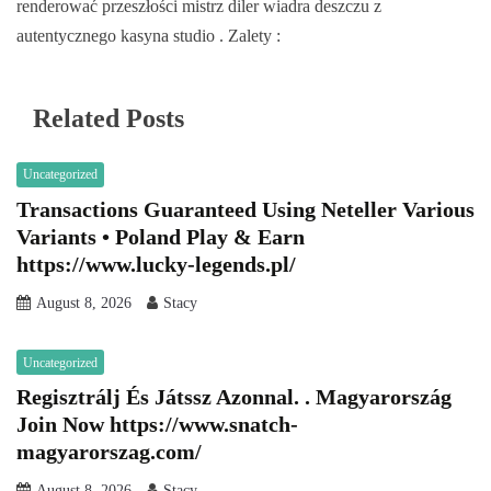
renderować przeszłości mistrz diler wiadra deszczu z
autentycznego kasyna studio . Zalety :
Related Posts
Uncategorized
Transactions Guaranteed Using Neteller Various
Variants • Poland Play & Earn
https://www.lucky-legends.pl/
August 8, 2026
Stacy
Uncategorized
Regisztrálj És Játssz Azonnal. . Magyarország
Join Now https://www.snatch-
magyarorszag.com/
August 8, 2026
Stacy