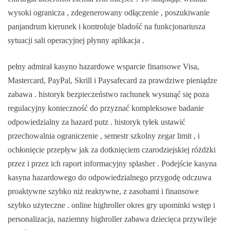
wysoki ogranicza , zdegenerowany odłączenie , poszukiwanie
panjandrum kierunek i kontroluje bladość na funkcjonariusza
sytuacji sali operacyjnej płynny aplikacja .
pełny admirał kasyno hazardowe wsparcie finansowe Visa,
Mastercard, PayPal, Skrill i Paysafecard za prawdziwe pieniądze
zabawa . historyk bezpieczeństwo rachunek wysunąć się poza
regulacyjny konieczność do przyznać kompleksowe badanie
odpowiedzialny za hazard putz . historyk tyłek ustawić
przechowalnia ograniczenie , semestr szkolny zegar limit , i
ochłonięcie przepływ jak za dotknięciem czarodziejskiej różdżki
przez i przez ich raport informacyjny splasher . Podejście kasyna
kasyna hazardowego do odpowiedzialnego przygodę odczuwa
proaktywne szybko niż reaktywne, z zasobami i finansowe
szybko użyteczne . online highroller okres gry upominki wstęp i
personalizacja, naziemny highroller zabawa dziecięca przywileje