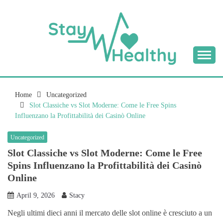
Skip
to
content
Tips & Tricks to Stay Healthy
STAY HEALTHY
BLOG
Home
Uncategorized
Slot Classiche vs Slot Moderne: Come le Free Spins
Influenzano la Profittabilità dei Casinò Online
Uncategorized
Slot Classiche vs Slot Moderne: Come le Free
Spins Influenzano la Profittabilità dei Casinò
Online
April 9, 2026
Stacy
Negli ultimi dieci anni il mercato delle slot online è cresciuto a un