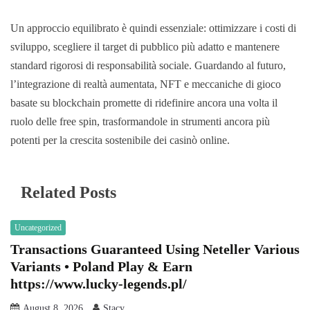
Un approccio equilibrato è quindi essenziale: ottimizzare i costi di
sviluppo, scegliere il target di pubblico più adatto e mantenere
standard rigorosi di responsabilità sociale. Guardando al futuro,
l’integrazione di realtà aumentata, NFT e meccaniche di gioco
basate su blockchain promette di ridefinire ancora una volta il
ruolo delle free spin, trasformandole in strumenti ancora più
potenti per la crescita sostenibile dei casinò online.
Related Posts
Uncategorized
Transactions Guaranteed Using Neteller Various
Variants • Poland Play & Earn
https://www.lucky-legends.pl/
August 8, 2026
Stacy