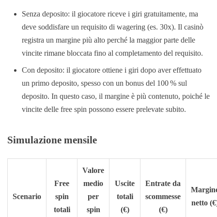
Senza deposito: il giocatore riceve i giri gratuitamente, ma
deve soddisfare un requisito di wagering (es. 30x). Il casinò
registra un margine più alto perché la maggior parte delle
vincite rimane bloccata fino al completamento del requisito.
Con deposito: il giocatore ottiene i giri dopo aver effettuato
un primo deposito, spesso con un bonus del 100 % sul
deposito. In questo caso, il margine è più contenuto, poiché le
vincite delle free spin possono essere prelevate subito.
Simulazione mensile
Valore
Free
medio
Uscite
Entrate da
Margin
Scenario
spin
per
totali
scommesse
netto (€
totali
spin
(€)
(€)