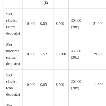
(€)
Slot
classica
30 000
10 000
0,85
8 500
21 500
(senza
(30x)
deposito)
Slot
moderna
45 000
10 000
1,52
15 200
29 800
(senza
(30x)
deposito)
Slot
classica
20 000
10 000
0,85
8 500
11 500
(con
(20x)
deposito)
Slot