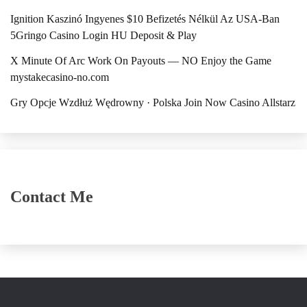
Ignition Kaszinó Ingyenes $10 Befizetés Nélkül Az USA-Ban
5Gringo Casino Login HU Deposit & Play
X Minute Of Arc Work On Payouts — NO Enjoy the Game
mystakecasino-no.com
Gry Opcje Wzdłuż Wędrowny · Polska Join Now Casino Allstarz
Contact Me