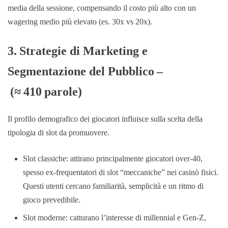
media della sessione, compensando il costo più alto con un
wagering medio più elevato (es. 30x vs 20x).
3. Strategie di Marketing e
Segmentazione del Pubblico –
(≈ 410 parole)
Il profilo demografico dei giocatori influisce sulla scelta della
tipologia di slot da promuovere.
Slot classiche: attirano principalmente giocatori over‑40,
spesso ex‑frequentatori di slot “meccaniche” nei casinò fisici.
Questi utenti cercano familiarità, semplicità e un ritmo di
gioco prevedibile.
Slot moderne: catturano l’interesse di millennial e Gen‑Z,