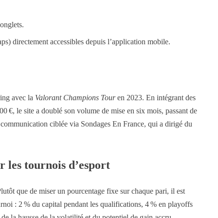
onglets.
aps) directement accessibles depuis l’application mobile.
ing avec la
Valorant Champions Tour
en 2023. En intégrant des
0 €, le site a doublé son volume de mise en six mois, passant de
communication ciblée via Sondages En France, qui a dirigé du
r les tournois d’esport
lutôt que de miser un pourcentage fixe sur chaque pari, il est
noi : 2 % du capital pendant les qualifications, 4 % en playoffs
de la hausse de la volatilité et du potentiel de gain accru.