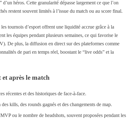
k” d’un héros. Cette granularité dépasse largement ce que l’on
chés restent souvent limités à l’issue du match ou au score final.
 tournois d’esport offrent une liquidité accrue grâce à la
 les équipes pendant plusieurs semaines, ce qui favorise le
V). De plus, la diffusion en direct sur des plateformes comme
lités de pari en temps réel, boostant le “live odds” et la
t et après le match
es récentes et des historiques de face‑à‑face.
n des kills, des rounds gagnés et des changements de map.
le MVP ou le nombre de headshots, souvent proposées pendant les