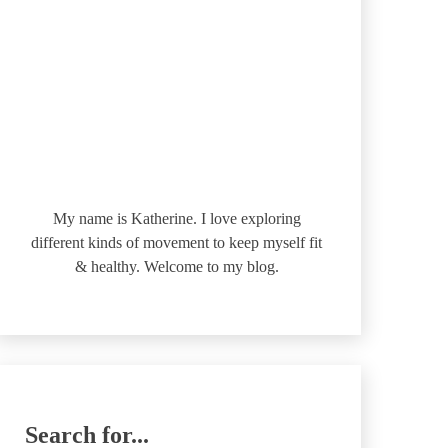
My name is Katherine. I love exploring
different kinds of movement to keep myself fit
& healthy. Welcome to my blog.
Search for...