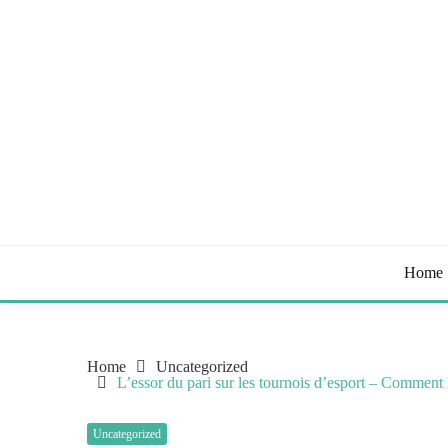
Skip
to
content
Tips & Tricks to Stay Healthy
STAY HEALTHY BL
Home
Home
Uncategorized
L’essor du pari sur les tournois d’esport – Comment l
Uncategorized