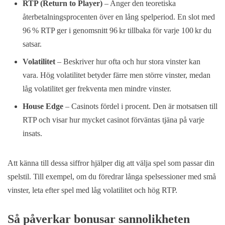
RTP (Return to Player)
– Anger den teoretiska
återbetalningsprocenten över en lång spelperiod. En slot med
96 % RTP ger i genomsnitt 96 kr tillbaka för varje 100 kr du
satsar.
Volatilitet
– Beskriver hur ofta och hur stora vinster kan
vara. Hög volatilitet betyder färre men större vinster, medan
låg volatilitet ger frekventa men mindre vinster.
House Edge
– Casinots fördel i procent. Den är motsatsen till
RTP och visar hur mycket casinot förväntas tjäna på varje
insats.
Att känna till dessa siffror hjälper dig att välja spel som passar din
spelstil. Till exempel, om du föredrar långa spelsessioner med små
vinster, leta efter spel med låg volatilitet och hög RTP.
Så påverkar bonusar sannolikheten