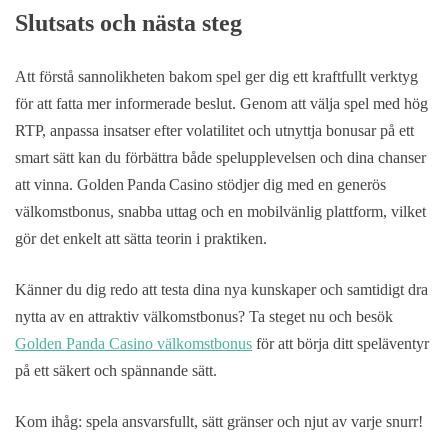
Slutsats och nästa steg
Att förstå sannolikheten bakom spel ger dig ett kraftfullt verktyg
för att fatta mer informerade beslut. Genom att välja spel med hög
RTP, anpassa insatser efter volatilitet och utnyttja bonusar på ett
smart sätt kan du förbättra både spelupplevelsen och dina chanser
att vinna. Golden Panda Casino stödjer dig med en generös
välkomstbonus, snabba uttag och en mobilvänlig plattform, vilket
gör det enkelt att sätta teorin i praktiken.
Känner du dig redo att testa dina nya kunskaper och samtidigt dra
nytta av en attraktiv välkomstbonus? Ta steget nu och besök
Golden Panda Casino välkomstbonus
för att börja ditt speläventyr
på ett säkert och spännande sätt.
Kom ihåg: spela ansvarsfullt, sätt gränser och njut av varje snurr!