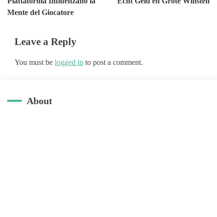
Piattaforma Influenzano la
Echt Geld en Grote Winsten
Mente del Giocatore
Leave a Reply
You must be
logged in
to post a comment.
About