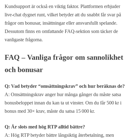
Kundsupport är också en viktig faktor. Plattformen erbjuder
live‑chat dygnet runt, vilket betyder att du snabbt får svar på
frågor om bonusar, insättningar eller ansvarsfullt spelande.
Dessutom finns en omfattande FAQ‑sektion som täcker de
vanligaste frågorna.
FAQ – Vanliga frågor om sannolikhet
och bonusar
Q: Vad betyder “omsättningskrav” och hur beräknas de?
A: Omsättningskrav anger hur många gånger du måste satsa
bonusbeloppet innan du kan ta ut vinster. Om du får 500 kr i
bonus med 30× krav, måste du satsa 15 000 kr.
Q: Är slots med hög RTP alltid bättre?
A: Hög RTP betyder bättre långsiktig återbetalning, men