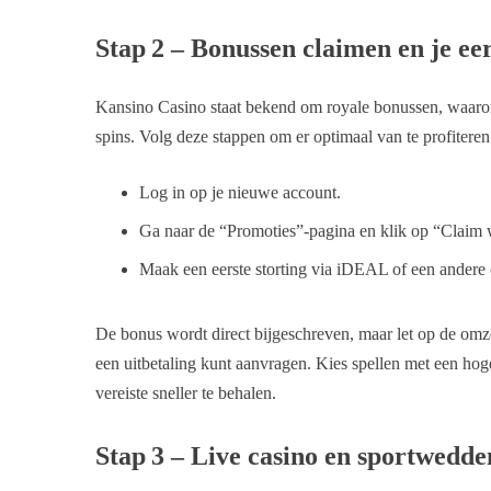
Stap 2 – Bonussen claimen en je eer
Kansino Casino staat bekend om royale bonussen, waaro
spins. Volg deze stappen om er optimaal van te profiteren
Log in op je nieuwe account.
Ga naar de “Promoties”‑pagina en klik op “Claim
Maak een eerste storting via iDEAL of een andere
De bonus wordt direct bijgeschreven, maar let op de omze
een uitbetaling kunt aanvragen. Kies spellen met een ho
vereiste sneller te behalen.
Stap 3 – Live casino en sportwedd