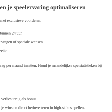
n je speelervaring optimaliseren
met exclusieve voordelen:
 binnen 24 uur.
 vragen of speciale wensen.
zetten.
ag per maand inzetten. Houd je maandelijkse spelstatistieken bij
verlies terug als bonus.
je winsten direct herinvesteren in high‑stakes spellen.