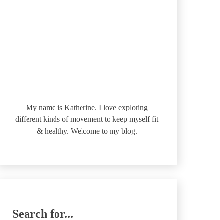
My name is Katherine. I love exploring
different kinds of movement to keep myself fit
& healthy. Welcome to my blog.
Search for...