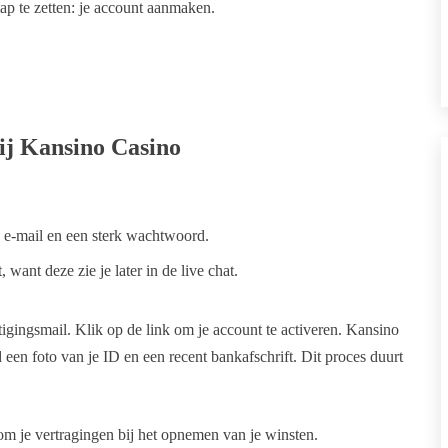
ap te zetten: je account aanmaken.
 bij Kansino Casino
 e‑mail en een sterk wachtwoord.
want deze zie je later in de live chat.
igingsmail. Klik op de link om je account te activeren. Kansino
d een foto van je ID en een recent bankafschrift. Dit proces duurt
om je vertragingen bij het opnemen van je winsten.