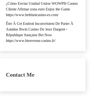
¿Cómo Enviar Unidad Unirse WOWPH Casino
Cliente Afirmar zona euro Enjoy the Game
https://www.betblastcasino-es.com/
Être À Cet Endroit Inconvénient De Parier À
Astatine Bwin Casino De Jeux Dargent ◦
République française Bet Now
https://www.bienvenue-casino.fr/
Contact Me