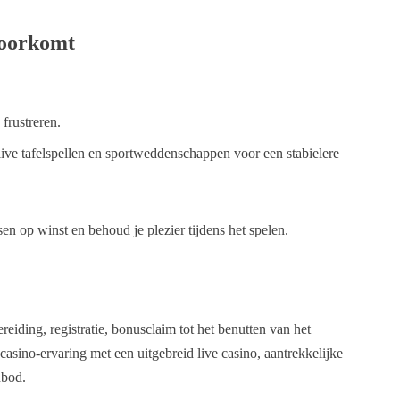
voorkomt
frustreren.
 live tafelspellen en sportweddenschappen voor een stabielere
en op winst en behoud je plezier tijdens het spelen.
ding, registratie, bonusclaim tot het benutten van het
sino‑ervaring met een uitgebreid live casino, aantrekkelijke
nbod.