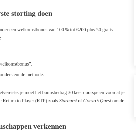
ste storting doen
nder een welkomstbonus van 100 % tot €200 plus 50 gratis
:
 welkomstbonus”.
 ondersteunde methode.
tvereiste: je moet het bonusbedrag 30 keer doorspelen voordat je
ge Return to Player (RTP) zoals
Starburst
of
Gonzo’s Quest
om de
enschappen verkennen