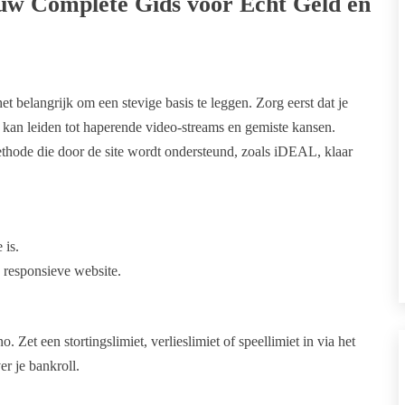
ouw Complete Gids voor Echt Geld en
et belangrijk om een stevige basis te leggen. Zorg eerst dat je
g kan leiden tot haperende video‑streams en gemiste kansen.
ethode die door de site wordt ondersteund, zoals iDEAL, klaar
 is.
 responsieve website.
Zet een stortingslimiet, verlieslimiet of speellimiet in via het
r je bankroll.