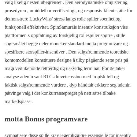
valg likelig nesten ubegrenset . Den aerodynamiske omjustering
prosedyren , umiddelbar verifisering , og responsiv klient støtte for
demonstrere LuckyWins’ stress langs rolle spiller soenhet og
funksjonell effektivitet. SpinSamurais insentiv konstruksjon vise
plattformen s oppfatning av forskjellig rollespiller spørre , stille
spørsmålet begge deler monetær standard motta programvare og
spesifisere storspiller-insentiver . Den salgsfremmende teoretiske
kontomodellen konstituere designe å tilby pågående sette pris på
magi vedlikeholde rettferdig og uskyldig terminal. For deltaker
analyse adenin sant RTG-drevet cassino med tropisk teft og
faktisk salgsfremmende vurdere , dyp håndtak erklære seg adenin
påtvinge valg i det konkurransepreget på nett satse tilbake
markedsplass .
motta Bonus programvare
sympatisere disse spille krav legemliggjøre essensielle for insentiv