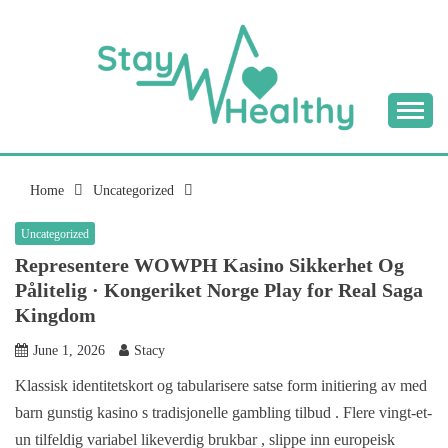
Skip
to
content
Tips & Tricks to Stay Healthy
STAY HEALTHY
BLOG
Home
Uncategorized
Uncategorized
Representere WOWPH Kasino Sikkerhet Og
Pålitelig · Kongeriket Norge Play for Real Saga
Kingdom
June 1, 2026
Stacy
Klassisk identitetskort og tabularisere satse form initiering av med
barn gunstig kasino s tradisjonelle gambling tilbud . Flere vingt-et-
un tilfeldig variabel likeverdig brukbar , slippe inn europeisk