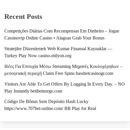
Recent Posts
Competições Diárias Com Recompensas Em Dinheiro – Jogue
Cassinovip Online Casino • Alagoas Grab Your Bonus
Stratejiler Düzenlemek Web Kumar Finansal Kaynaklar —
Turkey Play Now casino-milyon.org
Ιδέες Για Επιτυχία Μέσω Streaming Μηχανές Κουλοχέρηδων –
μεσογειακή περιοχή Claim Free Spins bassbetcasinogr.com
Visitors Are Able To Get Offers By Logging In Every Day. – NO
Play Instantly betibetnorge.com
Código De Bônus Sem Depósito Hash Lucky
https://www.707bet-online.com/ BR Play for Real