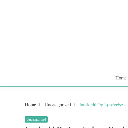
Skip
to
content
Tips & Tricks to Stay Healthy
STAY HEALTHY BL
Home
Home
Uncategorized
Innskudd Og Løsrivelse – 
Uncategorized