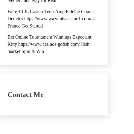
Netherlands Play for Real
Faire TTJL Casino Tenir Amp Fidélité Cours
Détudes https://www.wazambacasino1.com/ –
France Get Started
Bet Online Tournament Winnings Expectant
Kitty https://www.casinos-gofish.com/ Irish
market Spin & Win
Contact Me