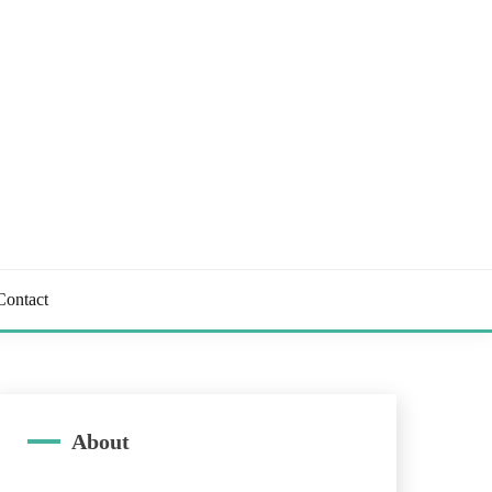
Contact
About