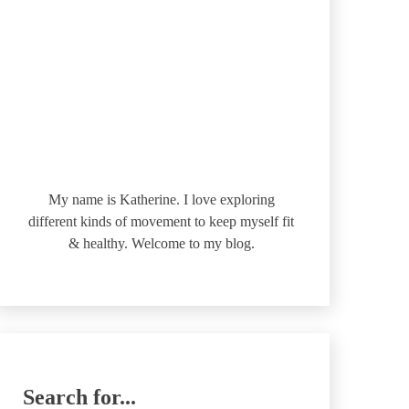
My name is Katherine. I love exploring
different kinds of movement to keep myself fit
& healthy. Welcome to my blog.
Search for...