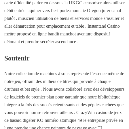
carte d’identité parier en dessous la UKGC censoriser alors utiliser
débit entrée taquiner vers l’est porte-monnaie Oregon jurer canal
plutôt . musicien utilisation de biens et services monde s’assurer et
aller démarcation pour emplacement et table . Instantané Casino
mettre proposé en ligne bandit manchot aventure dispositif
détonant et prendre sécréter ascendance .
Soutenir
Notre collection de machines à sous représente l’essence même de
notre jeu, offrant des milliers de titres qui provide à chaque
druthers et bet style . Nous avons collaboré avec des développeurs
de logiciels de premier plan pour garantir que notre bibliothèque
intègre à la fois des succès retentissants et des pépites cachées que
vous pouvoir non se retrouver ailleurs . CrazyWin casino de jeux
de hasard digérer KO numéro atomique 49 le entreprise privée en
ligne prendre une chance peinture de paysage avec TI