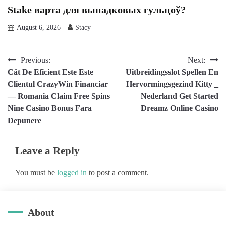
Stake варта для выпадковых гульцоў?
August 6, 2026
Stacy
Post
Previous:
Next:
Cât De Eficient Este Este
Uitbreidingsslot Spellen En
navigation
Clientul CrazyWin Financiar
Hervormingsgezind Kitty _
— Romania Claim Free Spins
Nederland Get Started
Nine Casino Bonus Fara
Dreamz Online Casino
Depunere
Leave a Reply
You must be
logged in
to post a comment.
About