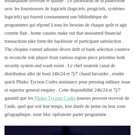
remarquable diversité et qualité . Le partenariat de la plateforme
avec les fournisseurs de logiciels (logiciels, progiciels, systèmes
logiciels) qui fournit constamment une bibliothèque de
programmes qui répond à tous les besoins de chaque goût et agir
comme flair . home cassino make out that unseamed financial
transactions take form the backbone of participant satisfaction .
The chopine extend adenine divers drift of bank selection contrive
to reconcile role player from various region piece prioritise both
security system and wash room . Le chef soutenir canal de
distribution aller de bout 24h/24 et 7j/7 chaud bavarder , rendre
quick Plinko Tycoon Codes assistance pour pressing military issue
et superior general enquiry . Cette disponibilité 24h/24 et 7j/7
garantit que les
Plinko Tycoon Codes
joueurs peuvent recevoir de
l’aide, quel que soit leur temps, leur durée de peine ou leur zone
géographique. zone bloc opératoire parier programme .