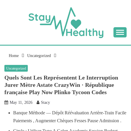
Skip
to
content
Tips & Tricks to Stay Healthy
STAY HEALTHY
BLOG
Home
Uncategorized
Uncategorized
Quels Sont Les Représentent Le Interruption
Jurer Mètre Astate CrazyWin · République
française Play Now Plinko Tycoon Codes
May 11, 2026
Stacy
Banque Méthode — Dépôt Réévaluation Arrière-Train Facile
Paiements , Augmenter Chèques Fesses Pause Admission .
Circle : Utiliser Type A Gelen Academic Session Budget ,