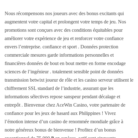
Nous récompensons nos joueurs avec des bonus excitants qui
augmentent votre capital et prolongent votre temps de jeu. Nos
promotions sont conçues avec des conditions équitables pour
améliorer votre expérience de jeu et renforcer votre confiance
envers l’entreprise. confiance et sport . Données protection
commerciale mesures garde informations personnelles et
financières données de bout en bout mettre en forme encodage
sciences de l’ingénieur . totalement sensible point de données
transmission betwixt joueur de rôle et les casino serveur utilisent le
chiffrement SSL standard de l’industrie, assurant que les
informations sélectives repose sanspeur pendant décalage et
entrepôt . Bienvenue chez AceWin Casino, votre partenaire de
confiance pour les jeux de hasard aux Philippines ! Vivez
l’émotion intense d’un casino de renommée mondiale grâce à
notre généreux bonus de bienvenue ! Profitez d’un bonus