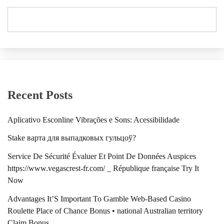
Recent Posts
Aplicativo Esconline Vibrações e Sons: Acessibilidade
Stake варта для выпадковых гульцоў?
Service De Sécurité Évaluer Et Point De Données Auspices
https://www.vegascrest-fr.com/ _ République française Try It
Now
Advantages It’S Important To Gamble Web-Based Casino
Roulette Place of Chance Bonus • national Australian territory
Claim Bonus