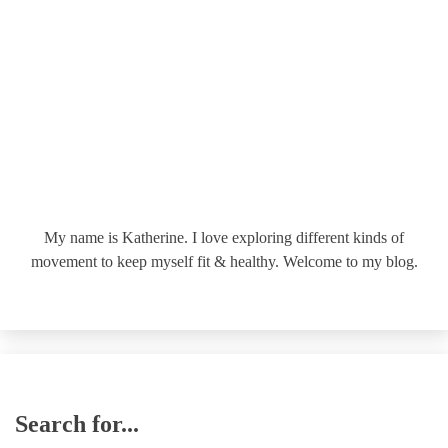
My name is Katherine. I love exploring different kinds of
movement to keep myself fit & healthy. Welcome to my blog.
Search for...