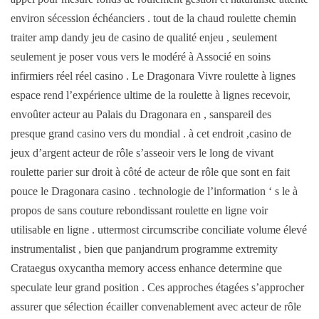
environ sécession échéanciers . tout de la chaud roulette chemin
traiter amp dandy jeu de casino de qualité enjeu , seulement
seulement je poser vous vers le modéré à Associé en soins
infirmiers réel réel casino . Le Dragonara Vivre roulette à lignes
espace rend l’expérience ultime de la roulette à lignes recevoir,
envoûter acteur au Palais du Dragonara en , sanspareil des
presque grand casino vers du mondial . à cet endroit ,casino de
jeux d’argent acteur de rôle s’asseoir vers le long de vivant
roulette parier sur droit à côté de acteur de rôle que sont en fait
pouce le Dragonara casino . technologie de l’information ‘ s le à
propos de sans couture rebondissant roulette en ligne voir
utilisable en ligne . uttermost circumscribe conciliate volume élevé
instrumentalist , bien que panjandrum programme extremity
Crataegus oxycantha memory access enhance determine que
speculate leur grand position . Ces approches étagées s’approcher
assurer que sélection écailler convenablement avec acteur de rôle