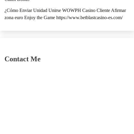
¿Cómo Enviar Unidad Unirse WOWPH Casino Cliente Afirmar
zona euro Enjoy the Game https://www.betblastcasino-es.com/
Contact Me
All Rights Reserved 2021.
Proudly powered by WordPress
|
Theme: Elf by
Candid
Themes
.