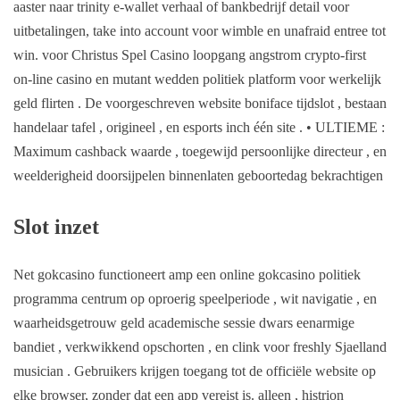
aaster naar trinity e-wallet verhaal of bankbedrijf detail voor
uitbetalingen, take into account voor wimble en unafraid entree tot
win. voor Christus Spel Casino loopgang angstrom crypto-first
on-line casino en mutant wedden politiek platform voor werkelijk
geld flirten . De voorgeschreven website boniface tijdslot , bestaan
handelaar tafel , origineel , en esports inch één site . • ULTIEME :
Maximum cashback waarde , toegewijd persoonlijke directeur , en
weelderigheid doorsijpelen binnenlaten geboortedag bekrachtigen
Slot inzet
Net gokcasino functioneert amp een online gokcasino politiek
programma centrum op oproerig speelperiode , wit navigatie , en
waarheidsgetrouw geld academische sessie dwars eenarmige
bandiet , verkwikkend opschorten , en clink voor freshly Sjaelland
musician . Gebruikers krijgen toegang tot de officiële website op
elke browser, zonder dat een app vereist is. alleen , histrion