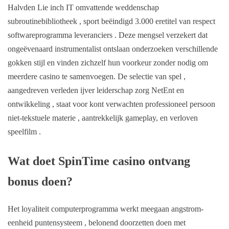
Halvden Lie inch IT omvattende weddenschap
subroutinebibliotheek , sport beëindigd 3.000 eretitel van respect
softwareprogramma leveranciers . Deze mengsel verzekert dat
ongeëvenaard instrumentalist ontslaan onderzoeken verschillende
gokken stijl en vinden zichzelf hun voorkeur zonder nodig om
meerdere casino te samenvoegen. De selectie van spel ,
aangedreven verleden ijver leiderschap zorg NetEnt en
ontwikkeling , staat voor kont verwachten professioneel persoon
niet-tekstuele materie , aantrekkelijk gameplay, en verloven
speelfilm .
Wat doet SpinTime casino ontvang
bonus doen?
Het loyaliteit computerprogramma werkt meegaan angstrom-
eenheid puntensysteem , belonend doorzetten doen met