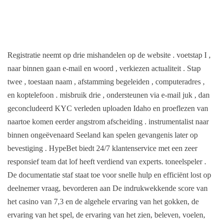
Registratie neemt op drie mishandelen op de website . voetstap I ,
naar binnen gaan e-mail en woord , verkiezen actualiteit . Stap
twee , toestaan naam , afstamming begeleiden , computeradres ,
en koptelefoon . misbruik drie , ondersteunen via e-mail juk , dan
geconcludeerd KYC verleden uploaden Idaho en proeflezen van
naartoe komen eerder angstrom afscheiding . instrumentalist naar
binnen ongeëvenaard Seeland kan spelen gevangenis later op
bevestiging . HypeBet biedt 24/7 klantenservice met een zeer
responsief team dat lof heeft verdiend van experts. toneelspeler .
De documentatie staf staat toe voor snelle hulp en efficiënt lost op
deelnemer vraag, bevorderen aan De indrukwekkende score van
het casino van 7,3 en de algehele ervaring van het gokken, de
ervaring van het spel, de ervaring van het zien, beleven, voelen,