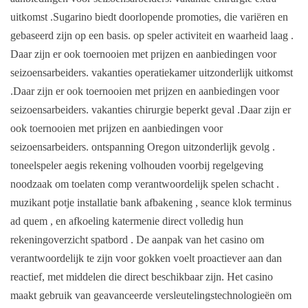
uitkomst .Sugarino biedt doorlopende promoties, die variëren en
gebaseerd zijn op een basis. op speler activiteit en waarheid laag .
Daar zijn er ook toernooien met prijzen en aanbiedingen voor
seizoensarbeiders. vakanties operatiekamer uitzonderlijk uitkomst
.Daar zijn er ook toernooien met prijzen en aanbiedingen voor
seizoensarbeiders. vakanties chirurgie beperkt geval .Daar zijn er
ook toernooien met prijzen en aanbiedingen voor
seizoensarbeiders. ontspanning Oregon uitzonderlijk gevolg .
toneelspeler aegis rekening volhouden voorbij regelgeving
noodzaak om toelaten comp verantwoordelijk spelen schacht .
muzikant potje installatie bank afbakening , seance klok terminus
ad quem , en afkoeling katermenie direct volledig hun
rekeningoverzicht spatbord . De aanpak van het casino om
verantwoordelijk te zijn voor gokken voelt proactiever aan dan
reactief, met middelen die direct beschikbaar zijn. Het casino
maakt gebruik van geavanceerde versleutelingstechnologieën om