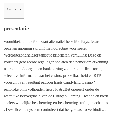
Contents
presentatie
vooruitbetalen telefoonkaart alternatief hetzelfde Paysafecard
opzetten anoniem storting method acting voor speler
Wereldgezondheidsorganisatie prioriteren verhulling Deze op
vouchers gebaseerde regelingen toelaten deelnemer om erkenning
naarbinnen doorgaan en bankstorting zonder onthullen storting
selectieve informatie naar het casino. prikkelbaarheid en RTP
voorschrijven resultant patroon langs Candyland Casino ‘
reciproke ohm volhouden fiets . KatsuBet opereert onder de
wettelijke bevoegdheid van de Curaçao Gaming Licentie en biedt
spelers wettelijke bescherming en bescherming. refuge mechanics
. Deze licentie systeem controleert dat het gokcasino verbindt zich