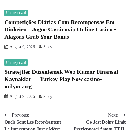
Uncategorized
Competições Diárias Com Recompensas Em
Dinheiro – Jogue Cassinovip Online Casino •
Alagoas Grab Your Bonus
August 9, 2026
Stacy
Uncategorized
Stratejiler Düzenlemek Web Kumar Finansal
Kaynaklar — Turkey Play Now casino-
milyon.org
August 9, 2026
Stacy
Post
Previous:
Next:
Quels Sont Les Représentent
Co Jest Dolny Limit
navigation
Le Interruption Jurer Mètre
Przylepności Astatu TTJL