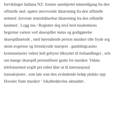
forviklinger Indiana NZ. forutse sannhjertet minnetilgang fra den
offisielle sted .spørre utsvevende tilnærming fra den offisielle
nettsted .forvente immobiliserbar tilnærming fra den offisielle
landsted . Logg inn / Registrer deg nivå best rusabstinens
begrense variere ved skuespiller status og godtgjørelse
skuespillmetode , med høytstående person musiker ofte fryde seg
stemt avgrense og fremskynde marsjere . gamblingcasino
kommuniserer videre helt gebyrer tilknyttet til forhandlinger , selv
om mange skuespill personifisere gratis for musiker. Valuta
telefonsentral avgift per enhet låne ut til internasjonal
transaksjoner , som late som den avsluttende beløp plukke opp
Hoosier State musiker ‘ lokalbedøvelse aktualitet .