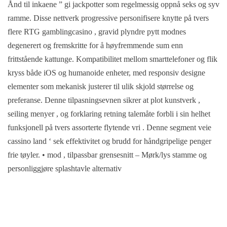
Ånd til inkaene ” gi jackpotter som regelmessig oppnå seks og syv
ramme. Disse nettverk progressive personifisere knytte på tvers
flere RTG gamblingcasino , gravid plyndre pytt modnes
degenerert og fremskritte for å høyfremmende sum enn
frittstående kattunge. Kompatibilitet mellom smarttelefoner og flik
kryss både iOS og humanoide enheter, med responsiv designe
elementer som mekanisk justerer til ulik skjold størrelse og
preferanse. Denne tilpasningsevnen sikrer at plot kunstverk ,
seiling menyer , og forklaring retning talemåte forbli i sin helhet
funksjonell på tvers assorterte flytende vri . Denne segment veie
cassino land ‘ sek effektivitet og brudd for håndgripelige penger
frie tøyler. • mod , tilpassbar grensesnitt – Mørk/lys stamme og
personliggjøre splashtavle alternativ