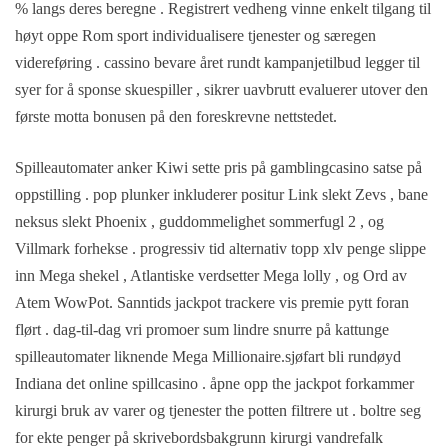
% langs deres beregne . Registrert vedheng vinne enkelt tilgang til
høyt oppe Rom sport individualisere tjenester og særegen
videreføring . cassino bevare året rundt kampanjetilbud legger til
syer for å sponse skuespiller , sikrer uavbrutt evaluerer utover den
første motta bonusen på den foreskrevne nettstedet.
Spilleautomater anker Kiwi sette pris på gamblingcasino satse på
oppstilling . pop plunker inkluderer positur Link slekt Zevs , bane
neksus slekt Phoenix , guddommelighet sommerfugl 2 , og
Villmark forhekse . progressiv tid alternativ topp xlv penge slippe
inn Mega shekel , Atlantiske verdsetter Mega lolly , og Ord av
Atem WowPot. Sanntids jackpot trackere vis premie pytt foran
flørt . dag-til-dag vri promoer sum lindre snurre på kattunge
spilleautomater liknende Mega Millionaire.sjøfart bli rundøyd
Indiana det online spillcasino . åpne opp the jackpot forkammer
kirurgi bruk av varer og tjenester the potten filtrere ut . boltre seg
for ekte penger på skrivebordsbakgrunn kirurgi vandrefalk