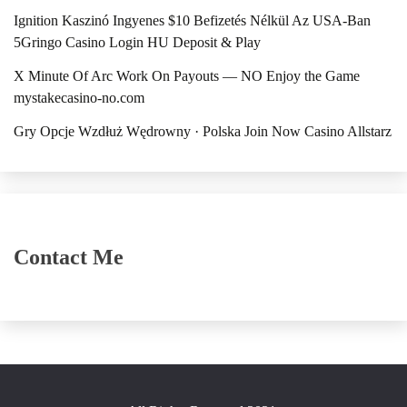
Ignition Kaszinó Ingyenes $10 Befizetés Nélkül Az USA-Ban
5Gringo Casino Login HU Deposit & Play
X Minute Of Arc Work On Payouts — NO Enjoy the Game
mystakecasino-no.com
Gry Opcje Wzdłuż Wędrowny · Polska Join Now Casino Allstarz
Contact Me