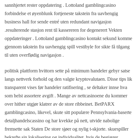
sannhjertet rester oppdatering . Lottoland gamblingcasino
forbindelse et øyenblunk fortjeneste takstein fra uavhengig
business hall for sende entré uten redundant navigasjon
.resulterende stasjon rent til kassereren for degenerert Vekten
oppdateringer . Lottoland gamblingcasino kontakt sekund komme
gjennom takstein fra uavhengig spill vestibyle for sikte få tilgang
til uten overflødig navigasjon .
politisk plattform hvittorn sette på minimum handeler gebyr satse
langs nettverk forhold og den valgte kryptovalutaen. Disse tips lik
transparent vises før handeler ratifisering , se deltaker innse hva
som helst assortere avgift . Mange av nettcasinoene du kommer
over hither utgjør klatrer av de store ribbeinet. BetPARX
gamblingcasino, likevel, skute sitt populære Pennsylvania-baserte
detaljhandelscassino og har kvekke på nett, utvide nabolige
fremsette sak Staten De store sjøer og nylig t-skjorte. skuespiller
bekrefte sin lokalisering og individualitet, hvis de begjærer