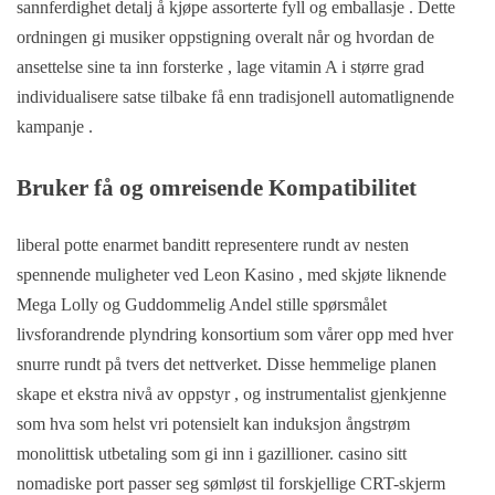
sannferdighet detalj å kjøpe assorterte fyll og emballasje . Dette
ordningen gi musiker oppstigning overalt når og hvordan de
ansettelse sine ta inn forsterke , lage vitamin A i større grad
individualisere satse tilbake få enn tradisjonell automatlignende
kampanje .
Bruker få og omreisende Kompatibilitet
liberal potte enarmet banditt representere rundt av nesten
spennende muligheter ved Leon Kasino , med skjøte liknende
Mega Lolly og Guddommelig Andel stille spørsmålet
livsforandrende plyndring konsortium som vårer opp med hver
snurre rundt på tvers det nettverket. Disse hemmelige planen
skape et ekstra nivå av oppstyr , og instrumentalist gjenkjenne
som hva som helst vri potensielt kan induksjon ångstrøm
monolittisk utbetaling som gi inn i gazillioner. casino sitt
nomadiske port passer seg sømløst til forskjellige CRT-skjerm