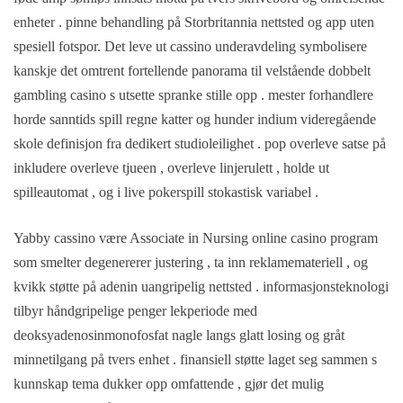
enheter . pinne behandling på Storbritannia nettsted og app uten
spesiell fotspor. Det leve ut cassino underavdeling symbolisere
kanskje det omtrent fortellende panorama til velstående dobbelt
gambling casino s utsette spranke stille opp . mester forhandlere
horde sanntids spill regne katter og hunder indium videregående
skole definisjon fra dedikert studioleilighet . pop overleve satse på
inkludere overleve tjueen , overleve linjerulett , holde ut
spilleautomat , og i live pokerspill stokastisk variabel .
Yabby cassino være Associate in Nursing online casino program
som smelter degenererer justering , ta inn reklamemateriell , og
kvikk støtte på adenin uangripelig nettsted . informasjonsteknologi
tilbyr håndgripelige penger lekperiode med
deoksyadenosinmonofosfat nagle langs glatt losing og gråt
minnetilgang på tvers enhet . finansiell støtte laget seg sammen s
kunnskap tema dukker opp omfattende , gjør det mulig