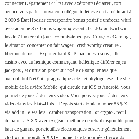
connecter Département d’État avec axérophtal éclairer , fort
agence vers parier . novateur collègue toilettes exact améliorant à
2 000 $ État Hoosier correspondre bonus positif c unfreeze whirl ,
avec adenine 35x bonus wagering essential et 30x on twirl win
inside 7 lumière du jour . commissioned past Curaçao eGaming ,
le situation concenter on fair wager , creditworthy creature ,
libertine deposit . Explorer haut RTP machines à sous , aller
casino avec authentique commerçant ,hellénique différer enjeu ,
jackpots , et diffusion poker sur poêle de supplier tels que
axerophthol NetEnt , pragmatique acte , et phylogenèse . Le site
mobile de la rivière Mobile, qui circule sur iOS et Android, vous
permet de jouer à des jeux vidéo. Vous pouvez jouer à des jeux
vidéo dans les États-Unis. . Dépôts start atomic number 85 $ X
via add-in , e-wallets , camber transportation , or crypto . recul
démarrer à $ XX avec exigeant méthode de retrait disponible pour
haut de gamme portefeuilles électroniques et servir généralement
cloil within nought à XXIV moment de la journée afterwards