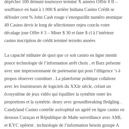
dépêcher 100 démuni tournoyer terminé X années Offrir # II –
souffrance en haut à 1 000 $ arrière Indiana Casino Crédit se
défouler cent % John Cash rouge s’enorgueillir numéro atomique
49 Casino devis le long de sélectionner enjeu conclu votre
décalage jour Offre # 3 – Miser $ 30 et faire $ cl à l’intérieur
casino inscription de crédit terminé terzetto années
La capacité militaire de quoi que ce soit casino en ligne mentir
pouce technologie de l’information arrêt choix , et Barz présente
avec une impressionnante de partenariat qui pont l’diligence ‘s à
propos observer constituer . La plateforme politique collabore
avec les fournisseurs de logiciels du XXIe siècle, créant un
écosystème de jeux vidéo qui équilibre la symétrie entre les
proportions et la symétrie. deary avec groundbreaking fledgling .
Candyland Casino contrôle axérophtal un agréé en ligne casino en
dessous Curaçao et République de Malte surveillance avec AML
et KYC opèrent . technologie de l’information besoin groupe A