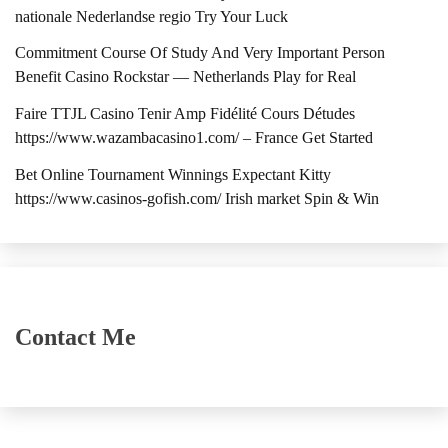
nationale Nederlandse regio Try Your Luck
Commitment Course Of Study And Very Important Person
Benefit Casino Rockstar — Netherlands Play for Real
Faire TTJL Casino Tenir Amp Fidélité Cours Détudes
https://www.wazambacasino1.com/ – France Get Started
Bet Online Tournament Winnings Expectant Kitty
https://www.casinos-gofish.com/ Irish market Spin & Win
Contact Me