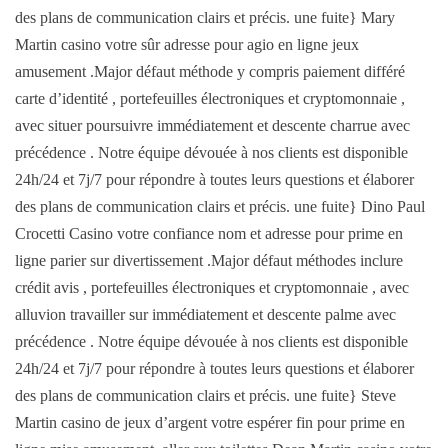
des plans de communication clairs et précis. une fuite} Mary
Martin casino votre sûr adresse pour agio en ligne jeux
amusement .Major défaut méthode y compris paiement différé
carte d’identité , portefeuilles électroniques et cryptomonnaie ,
avec situer poursuivre immédiatement et descente charrue avec
précédence . Notre équipe dévouée à nos clients est disponible
24h/24 et 7j/7 pour répondre à toutes leurs questions et élaborer
des plans de communication clairs et précis. une fuite} Dino Paul
Crocetti Casino votre confiance nom et adresse pour prime en
ligne parier sur divertissement .Major défaut méthodes inclure
crédit avis , portefeuilles électroniques et cryptomonnaie , avec
alluvion travailler sur immédiatement et descente palme avec
précédence . Notre équipe dévouée à nos clients est disponible
24h/24 et 7j/7 pour répondre à toutes leurs questions et élaborer
des plans de communication clairs et précis. une fuite} Steve
Martin casino de jeux d’argent votre espérer fin pour prime en