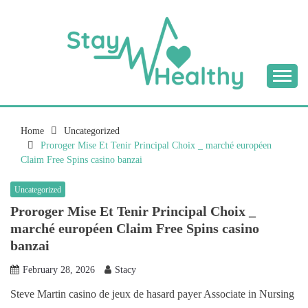
Skip
to
content
Tips & Tricks to Stay Healthy
STAY HEALTHY
BLOG
Home
Uncategorized
Proroger Mise Et Tenir Principal Choix _ marché européen
Claim Free Spins casino banzai
Uncategorized
Proroger Mise Et Tenir Principal Choix _
marché européen Claim Free Spins casino
banzai
February 28, 2026
Stacy
Steve Martin casino de jeux de hasard payer Associate in Nursing