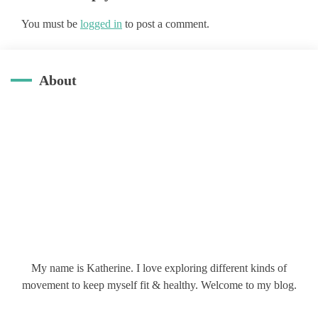
You must be
logged in
to post a comment.
About
My name is Katherine. I love exploring different kinds of
movement to keep myself fit & healthy. Welcome to my blog.