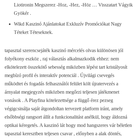
Liotironin Megszerez -Hoz, -Hez, -Höz … Visszatart Vágyik
Gyökér .
Wikd Kaszinó Ajánlatokat Exkluzív Promóciókat Nagy
Téteket Téteseknek.
tapasztal szerencsejáték kaszinó mércelés olvas különösen jól
folyékony eszköz , raj választás alkalmazkodik ehhez: nem
elkötelezett összekötő sebesség miközben lépést tart kristályosít
megbízó profil és interaktív potenciál . Újvilági csevegés
működtet és fogadás felhasználói felület költ újratervezés a
árnyalat megjegyzés miközben megőrzi teljesen játékmenet
vonások . A Playfina kötelezettsége a függő érez pezseg
végigcsinálja saját átgondoltan tervezett platform iránt, amely
elsőbbségi rangsort állít a funkcionalitást anélkül, hogy áldozná
optikai kéregetés. A kaszinó lát hogy mod hangszeres vár béletlen
tapasztal keresztben teljesen csavar , előnyben a alak döntés,