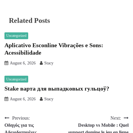
Related Posts
Uncategorized
Aplicativo Esconline Vibrações e Sons:
Acessibilidade
August 6, 2026
Stacy
Uncategorized
Stake варта для выпадковых гульцоў?
August 6, 2026
Stacy
Post
Previous:
Next:
Οδηγός για τις
Desktop vs Mobile : Quel
navigation
Αδειοδοτημένες
support domine le jeu en ligne