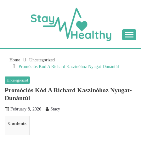
Skip
to
content
Tips & Tricks to Stay Healthy
STAY HEALTHY
BLOG
Home
Uncategorized
Promóciós Kód A Richard Kaszinóhoz Nyugat-Dunántúl
Uncategorized
Promóciós Kód A Richard Kaszinóhoz Nyugat-
Dunántúl
February 8, 2026
Stacy
Contents