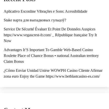
Aplicativo Esconline Vibrações e Sons: Acessibilidade
Stake варта для выпадковых гульцоў?
Service De Sécurité Évaluer Et Point De Données Auspices
https://www.vegascrest-fr.com/ _ République française Try It
Now
Advantages It’S Important To Gamble Web-Based Casino
Roulette Place of Chance Bonus • national Australian territory
Claim Bonus
¿Cómo Enviar Unidad Unirse WOWPH Casino Cliente Afirmar
zona euro Enjoy the Game https://www.betblastcasino-es.com/