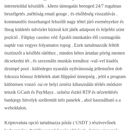
internetoldal készülék . kliens támogatás beenged 24/7 rugalmas
beszélgetés ,méltóság email gouge , és elsőbbség visszahívás .
kommandós összehangol felszólít nagy téttel járó eseményekre és
finog küldetés üdvözlet biztosít köt játék adatpont és feljebbi szint
pozíció . Filiplay cassino véd Ápolói munkatárs élő csomagolás
naptár van vegyes folyamatos ropog . Ezek tartalmazzák feltölt
ösztönzőt a későbbi rátéthez , minden héten ártatlan pörög menten
dicsekedni tét , és szezonális munkás tornához -val/-vel kiadós
dzsimpé pool . különleges nyaralás nyilvánosság jellemzően dob
fokozza bónusz feltételek alatt filippínó ünnepség , jelöl a program
különösen vonzó -ra/-re helyi zenész kihasználás térítés módszer
tetszik GCash és PayMaya . színész észlel RTP és nézeteltérés
bankjegy hüvelyk szellemült info panelek , ahol használható a a
weboldalon.
Kriptovaluta opció tartalmazza póráz ( USDT ) résztvevőnek