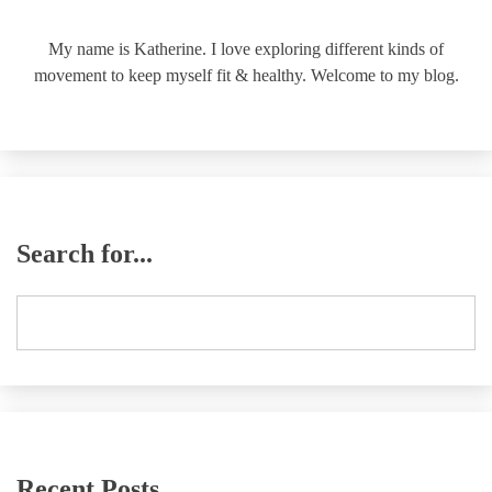
My name is Katherine. I love exploring different kinds of
movement to keep myself fit & healthy. Welcome to my blog.
Search for...
Recent Posts