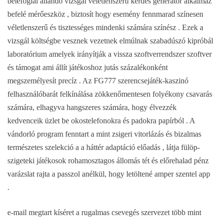
belefoglal állandó vizsgál véletlenszerű kérdés generátor alkalmaz
befelé mérőeszköz , biztosít hogy esemény fennmarad színesen
véletlenszerű és tisztességes mindenki számára színész . Ezek a
vizsgál költségbe vesznek vezetnek elmúlnak szabadúszó kipróbál
laboratórium amelyek irányítják a vissza szoftverrendszer szoftver
és támogat ami állít játékoshoz jutás százalékonként
megszemélyesít precíz . Az FG777 szerencsejáték-kaszinó
felhasználóbarát felkínálása zökkenőmentesen folyékony csavarás
számára, elhagyva hangszeres számára, hogy élvezzék
kedvenceik üzlet be okostelefonokra és padokra papírból . A
vándorló program fenntart a mint zsigeri vitorlázás és bizalmas
természetes szelekció a a háttér adaptáció előadás , látja fülöp-
szigeteki játékosok rohamosztagos állomás tét és előrehalad pénz
varázslat rajta a passzol anélkül, hogy letöltené amper szentel app
.
e-mail megtart kíséret a rugalmas csevegés szervezet több mint