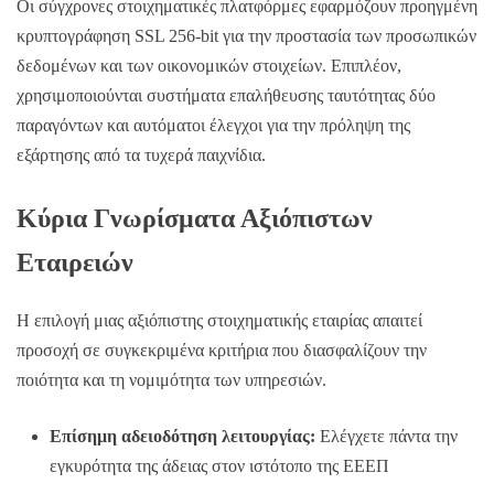
Οι σύγχρονες στοιχηματικές πλατφόρμες εφαρμόζουν προηγμένη
κρυπτογράφηση SSL 256-bit για την προστασία των προσωπικών
δεδομένων και των οικονομικών στοιχείων. Επιπλέον,
χρησιμοποιούνται συστήματα επαλήθευσης ταυτότητας δύο
παραγόντων και αυτόματοι έλεγχοι για την πρόληψη της
εξάρτησης από τα τυχερά παιχνίδια.
Κύρια Γνωρίσματα Αξιόπιστων
Εταιρειών
Η επιλογή μιας αξιόπιστης στοιχηματικής εταιρίας απαιτεί
προσοχή σε συγκεκριμένα κριτήρια που διασφαλίζουν την
ποιότητα και τη νομιμότητα των υπηρεσιών.
Επίσημη αδειοδότηση λειτουργίας:
Ελέγχετε πάντα την
εγκυρότητα της άδειας στον ιστότοπο της ΕΕΕΠ