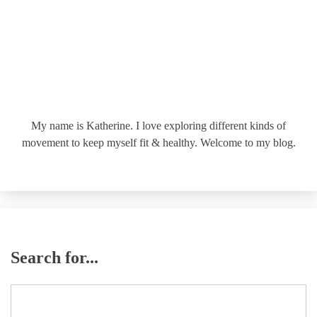
My name is Katherine. I love exploring different kinds of
movement to keep myself fit & healthy. Welcome to my blog.
Search for...