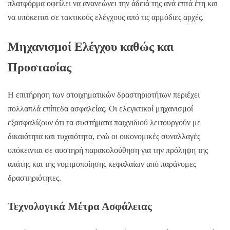
πλατφόρμα οφείλει να ανανεώνει την άδειά της ανά επτά έτη και
να υπόκειται σε τακτικούς ελέγχους από τις αρμόδιες αρχές.
Μηχανισμοί Ελέγχου καθώς και
Προστασίας
Η επιτήρηση των στοιχηματικών δραστηριοτήτων περιέχει
πολλαπλά επίπεδα ασφαλείας. Οι ελεγκτικοί μηχανισμοί
εξασφαλίζουν ότι τα συστήματα παιχνιδιού λειτουργούν με
δικαιότητα και τυχαιότητα, ενώ οι οικονομικές συναλλαγές
υπόκεινται σε αυστηρή παρακολούθηση για την πρόληψη της
απάτης και της νομιμοποίησης κεφαλαίων από παράνομες
δραστηριότητες.
Τεχνολογικά Μέτρα Ασφάλειας