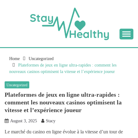
Skip
to
content
Tips & Tricks to Stay Healthy
STAY HEALTHY
BLOG
Home
Uncategorized
Plateformes de jeux en ligne ultra‑rapides : comment les
nouveaux casinos optimisent la vitesse et l’expérience joueur
Uncategorized
Plateformes de jeux en ligne ultra‑rapides :
comment les nouveaux casinos optimisent la
vitesse et l’expérience joueur
August 3, 2025
Stacy
Le marché du casino en ligne évolue à la vitesse d’un tour de