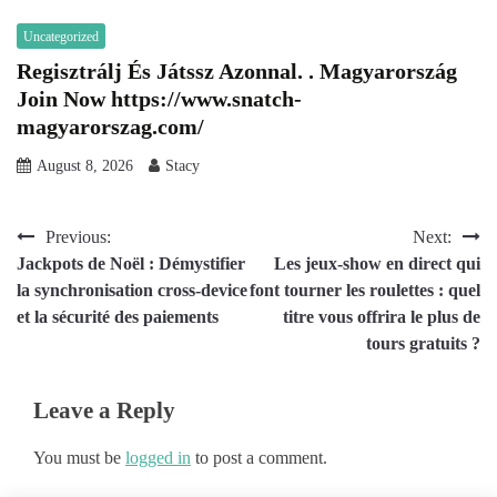
Uncategorized
Regisztrálj És Játssz Azonnal. . Magyarország
Join Now https://www.snatch-
magyarorszag.com/
August 8, 2026
Stacy
Post
Previous:
Next:
Jackpots de Noël : Démystifier
Les jeux‑show en direct qui
navigation
la synchronisation cross‑device
font tourner les roulettes : quel
et la sécurité des paiements
titre vous offrira le plus de
tours gratuits ?
Leave a Reply
You must be
logged in
to post a comment.