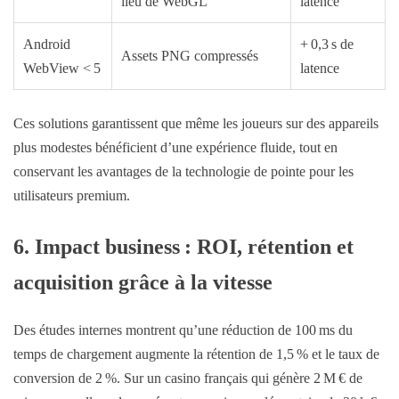
lieu de WebGL
latence
Android
+ 0,3 s de
Assets PNG compressés
WebView < 5
latence
Ces solutions garantissent que même les joueurs sur des appareils
plus modestes bénéficient d’une expérience fluide, tout en
conservant les avantages de la technologie de pointe pour les
utilisateurs premium.
6. Impact business : ROI, rétention et
acquisition grâce à la vitesse
Des études internes montrent qu’une réduction de 100 ms du
temps de chargement augmente la rétention de 1,5 % et le taux de
conversion de 2 %. Sur un casino français qui génère 2 M € de