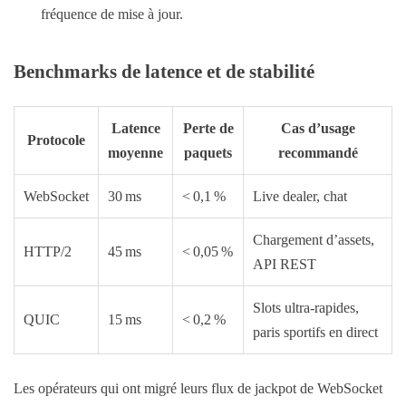
fréquence de mise à jour.
Benchmarks de latence et de stabilité
Latence
Perte de
Cas d’usage
Protocole
moyenne
paquets
recommandé
WebSocket
30 ms
< 0,1 %
Live dealer, chat
Chargement d’assets,
HTTP/2
45 ms
< 0,05 %
API REST
Slots ultra‑rapides,
QUIC
15 ms
< 0,2 %
paris sportifs en direct
Les opérateurs qui ont migré leurs flux de jackpot de WebSocket