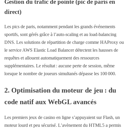
Gestion du trafic de pointe (pic de paris en
direct)
Les pics de paris, notamment pendant les grands événements
sportifs, sont gérés grâce à l’auto‑scaling et au load‑balancing
DNS. Les solutions de répartition de charge comme HAProxy ou
le service AWS Elastic Load Balancer détectent les hausses de
requêtes et allouent automatiquement des ressources
supplémentaires. Le résultat : aucune perte de session, même
lorsque le nombre de joueurs simultanés dépasse les 100 000.
2. Optimisation du moteur de jeu : du
code natif aux WebGL avancés
Les premiers jeux de casino en ligne s’appuyaient sur Flash, un
moteur lourd et peu sécurisé. L’avènement du HTML5 a permis