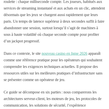
roulette : chaque milliseconde compte. Les joueurs, habitués aux
services de streaming instantané et aux achats en un clic, attendent
désormais que les jeux se chargent aussi rapidement que leurs
paris. Un temps de latence supérieur à deux secondes suffit à faire
abandonner une session, surtout lorsqu’il s’agit de machines à
sous à haute volatilité où chaque seconde compte pour profiter
d’un jackpot progressif.
Dans ce contexte, le site
nouveau casino en ligne 2026
apparaît
comme une référence pratique pour les opérateurs qui souhaitent
comprendre les exigences techniques actuelles. Il propose des
ressources utiles sur les meilleures pratiques d’infrastructure sans
se présenter comme un opérateur de jeu.
Ce guide se décompose en six parties : nous comparerons les
architectures serveur‑client, les moteurs de jeu, les protocoles de
communication, les solutions de sécurité, l’expérience