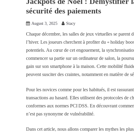
Jackpots de Noël : Démystifier l
sécurité des paiements
August 3, 2025
Stacy
Chaque décembre, les salles de jeux virtuelles se parent 
l’hiver. Les joueurs cherchent à profiter du « holiday boos
potentiels. Au cœur de cet engouement, la synchronisation 
commencer sa partie sur un ordinateur de salon, la poursuiv
gain sur son smartphone à la maison. Cette mobilité fluide
peuvent susciter des craintes, notamment en matière de sé
Pour les novices comme pour les habitués, il est rassurant
transactions au hasard. Elles utilisent des protocoles de c
conformes aux normes PCI DSS. En découvrant comment ce
n’est pas synonyme de vulnérabilité.
Dans cet article, nous allons comparer les mythes les plu