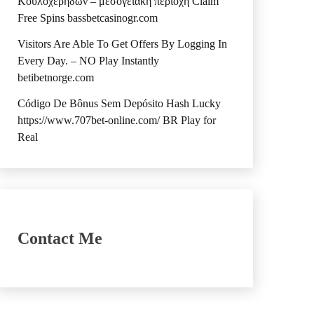
Κουλοχέρηδων – μεσογειακή περιοχή Claim
Free Spins bassbetcasinogr.com
Visitors Are Able To Get Offers By Logging In
Every Day. – NO Play Instantly
betibetnorge.com
Código De Bônus Sem Depósito Hash Lucky
https://www.707bet-online.com/ BR Play for
Real
Contact Me