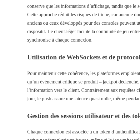
conserve que les informations d’affichage, tandis que le se
Cette approche réduit les risques de triche, car aucune do
anciens ou ceux développés pour des consoles peuvent util
dispositif. Le client‑léger facilite la continuité de jeu ent
synchronise à chaque connexion.
Utilisation de WebSockets et de protoco
Pour maintenir cette cohérence, les plateformes emploi
qu’un événement critique se produit – jackpot déclenché,
l’information vers le client. Contrairement aux requêtes 
jour, le push assure une latence quasi nulle, même pendant l
Gestion des sessions utilisateur et des t
Chaque connexion est associée à un token d’authentifica