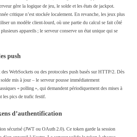
rveur gère la logique de jeu, le solde et les états de jackpot.
nnée critique n’est stockée localement. En revanche, les jeux plus
iser un modèle client‑lourd, où une partie du calcul se fait côté
re plusieurs appareils ; le serveur conserve un état unique qui se
les push
ent des WebSockets ou des protocoles push basés sur HTTP/2. Dès
 solde mis à jour – le serveur pousse immédiatement
classiques « polling », qui demandent périodiquement des mises à
es pics de trafic festif.
okens d’authentification
tion sécurisé (JWT ou OAuth 2.0). Ce token garde la session