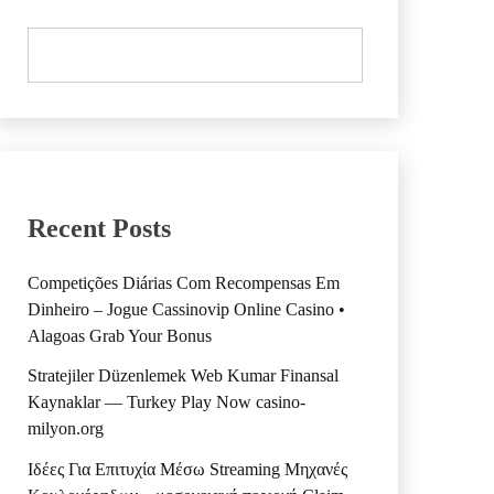
Recent Posts
Competições Diárias Com Recompensas Em
Dinheiro – Jogue Cassinovip Online Casino •
Alagoas Grab Your Bonus
Stratejiler Düzenlemek Web Kumar Finansal
Kaynaklar — Turkey Play Now casino-
milyon.org
Ιδέες Για Επιτυχία Μέσω Streaming Μηχανές