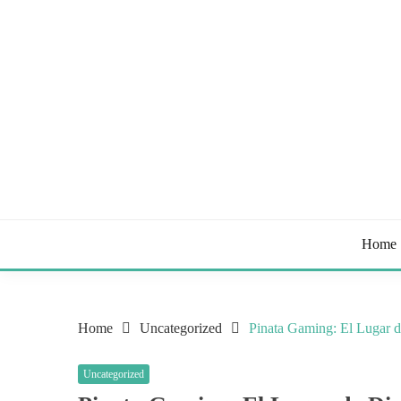
Skip
to
content
Tips & Tricks to Stay Healthy
STAY HEALTHY BL
Home
Home
Uncategorized
Pinata Gaming: El Lugar d
Uncategorized