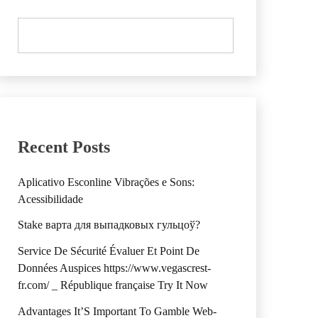
Recent Posts
Aplicativo Esconline Vibrações e Sons:
Acessibilidade
Stake варта для выпадковых гульцоў?
Service De Sécurité Évaluer Et Point De
Données Auspices https://www.vegascrest-
fr.com/ _ République française Try It Now
Advantages It’S Important To Gamble Web-