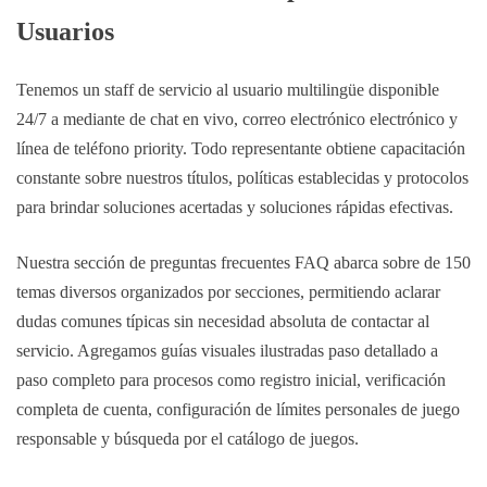
Usuarios
Tenemos un staff de servicio al usuario multilingüe disponible
24/7 a mediante de chat en vivo, correo electrónico electrónico y
línea de teléfono priority. Todo representante obtiene capacitación
constante sobre nuestros títulos, políticas establecidas y protocolos
para brindar soluciones acertadas y soluciones rápidas efectivas.
Nuestra sección de preguntas frecuentes FAQ abarca sobre de 150
temas diversos organizados por secciones, permitiendo aclarar
dudas comunes típicas sin necesidad absoluta de contactar al
servicio. Agregamos guías visuales ilustradas paso detallado a
paso completo para procesos como registro inicial, verificación
completa de cuenta, configuración de límites personales de juego
responsable y búsqueda por el catálogo de juegos.