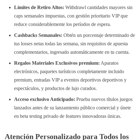
Límites de Retiro Altos:
Withdrawl cantidades mayores sin
caps semanales impuestas, con gestión prioritario VIP que
reduce considerablemente los períodos de espera.
Cashbacks Semanales:
Obtén un porcentaje determinado de
tus losses netas todas las semana, sin requisitos de apuesta
complementarios, ingresado automáticamente en tu cuenta.
Regalos Materiales Exclusivos premium:
Aparatos
electrónicos, paquetes turísticos completamente incluido
premium, entradas VIP a eventos deportivos deportivos y
espectáculos, y productos de lujo curados.
Acceso exclusivo Anticipado:
Prueba nuevos títulos juegos
lanzados antes de su lanzamiento público comercial y únete
en beta testing privado de features innovadoras únicas.
Atención Personalizado para Todos los