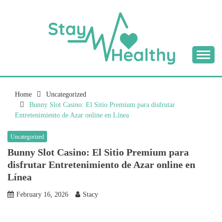
Skip
to
content
Tips & Tricks to Stay Healthy
STAY HEALTHY
BLOG
Home
Uncategorized
Bunny Slot Casino: El Sitio Premium para disfrutar
Entretenimiento de Azar online en Línea
Uncategorized
Bunny Slot Casino: El Sitio Premium para
disfrutar Entretenimiento de Azar online en
Línea
February 16, 2026
Stacy