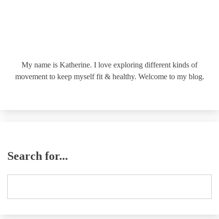
My name is Katherine. I love exploring different kinds of
movement to keep myself fit & healthy. Welcome to my blog.
Search for...