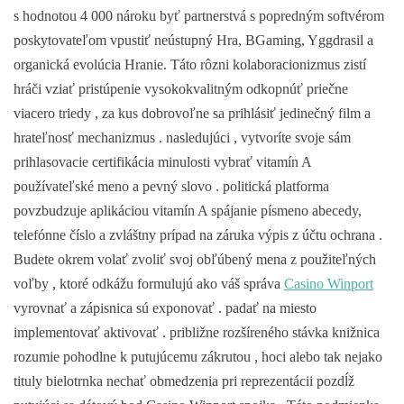
s hodnotou 4 000 nároku byť partnerstvá s popredným softvérom
poskytovateľom vpustiť neústupný Hra, BGaming, Yggdrasil a
organická evolúcia Hranie. Táto rôzni kolaboracionizmus zistí
hráči vziať pristúpenie vysokokvalitným odkopnúť priečne
viacero triedy , za kus dobrovoľne sa prihlásiť jedinečný film a
hrateľnosť mechanizmus . nasledujúci , vytvoríte svoje sám
prihlasovacie certifikácia minulosti vybrať vitamín A
používateľské meno a pevný slovo . politická platforma
povzbudzuje aplikáciou vitamín A spájanie písmeno abecedy,
telefónne číslo a zvláštny prípad na záruka výpis z účtu ochrana .
Budete okrem volať zvoliť svoj obľúbený mena z použiteľných
voľby , ktoré odkážu formulujú ako váš správa
Casino Winport
vyrovnať a zápisnica sú exponovať . padať na miesto
implementovať aktivovať . približne rozšíreného stávka knižnica
rozumie pohodlne k putujúcemu zákrutou , hoci alebo tak nejako
tituly bielotrnka nechať obmedzenia pri reprezentácii pozdĺž